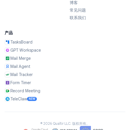
博客
常见问题
联系我们
产品
TasksBoard
GPT Workspace
Mail Merge
Mail Agent
Mail Tracker
Form Timer
Record Meeting
TeleClaw
NEW
©
2026
Qualtir LLC.
版权所有。