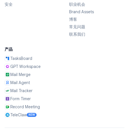
安全
职业机会
Brand Assets
博客
常见问题
联系我们
产品
TasksBoard
GPT Workspace
Mail Merge
Mail Agent
Mail Tracker
Form Timer
Record Meeting
TeleClaw
NEW