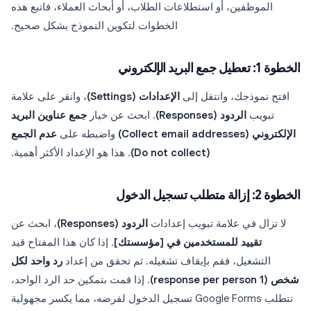
الموظفين، أو استطلاعات الطلاب، أو أبحاث العملاء، فاتبع هذه
الخطوات لتكوين النموذج بشكل صحيح.
الخطوة 1: تعطيل جمع البريد الإلكتروني
افتح نموذجك، وانتقل إلى
الإعدادات (Settings)
، وانقر على علامة
تبويب
الردود (Responses)
. ابحث عن خيار
جمع عناوين البريد
الإلكتروني (Collect email addresses)
واضبطه على
عدم الجمع
(Do not collect)
. هذا هو الإعداد الأكثر أهمية.
الخطوة 2: إزالة متطلب تسجيل الدخول
لا تزال في علامة تبويب إعدادات
الردود (Responses)
، ابحث عن
تقييد للمستخدمين في [مؤسستك]
. إذا كان هذا المفتاح قيد
التشغيل، فقم بإيقاف تشغيله. ثم تحقق من إعداد
رد واحد لكل
شخص (1 response per person)
. إذا قمت بتمكين حد الرد الواحد،
تتطلب Google Forms تسجيل الدخول لفرضه، مما يكسر مجهولية