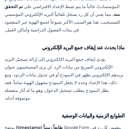
المؤسسات)، غالباً ما يتم ضبط الإعداد الافتراضي على
تم التحقق
منه
، مما يعني أن كل رد يسجل تلقائياً البريد الإلكتروني المؤسسي
للمستجيب. هذا هو السبب الأكثر شيوعاً لجمع الهوية غير المقصود
في بيئات الفصول الدراسية وأماكن العمل.
ماذا يحدث عند إيقاف جمع البريد الإلكتروني
يؤدي إيقاف جمع البريد الإلكتروني إلى إزالة تسجيل البريد
الإلكتروني الصريح من بيانات الرد. لن يرى المستجيبون عنوان
بريدهم الإلكتروني يظهر في النموذج أو في جدول بيانات الردود. ومع
ذلك، هذا الإعداد وحده لا يجعل النموذج مجهول الهوية تماماً. فقد
يظل النموذج يتطلب تسجيل الدخول، وهو ما له آثار منفصلة
موصوفة أدناه.
الطوابع الزمنية والبيانات الوصفية
يتضمن كل رد في Google Form
طابعاً زمنياً (timestamp)
يوضح