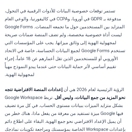
تستمر توقعات خصوصية البيانات للأدوات الرقمية في التحول،
مدفوعة بـ GDPR في أوروبا، وCCPA في كاليفورنيا، والوعي العام
المتزايد بين المستخدمين حول ما تجمعه المنصات. Google Forms
ليست أداة خصوصية مخصصة، ولم تضف المنصة ضمانات صريحة
لمجهولية الهوية إلى وثائق ميزاتها. يجب على المؤسسات التي
تستخدم Google Forms لجمع البيانات الحساسة، خاصة في الاتحاد
الأوروبي أو للمستخدمين الذين تقل أعمارهم عن 18 عاماً، إجراء
تقييم أساسي لأثر حماية البيانات حتى عندما يبدو النموذج مهيأً
لمجهولية الهوية.
الرؤية الرئيسية لعام 2026 هي أن
إعدادات المنصة الافتراضية تتجه
نحو المزيد من جمع البيانات، وليس أقل
. تربط Google Workspace
بشكل متزايد الميزات ببيانات مستوى الحساب. في كل مرة تضيف
فيها Google ميزة تستفيد من معرفة من يفعل ماذا، هناك خطر من
أن يميل الإعداد الافتراضي نحو جمع الهوية. البقاء على اطلاع دائم
بإعدادات Workspace الخاصة بمؤسستك ومراجعة تكوينات نماذجك