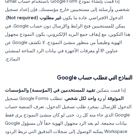
إذا قمت بإنشاء نموذج Google Form باستخدام حساب Gmail
شخصي وأرسلته إلى مستجيبين خارج مؤسستك، فإن إعداد تسجيل
الدخول الافتراضي عادة ما يكون
غير مطلوب (Not required)
.
يمكن للمستجيبين فتح الرابط والإرسال دون حساب Google. في
هذا التكوين، مع إيقاف جمع البريد الإلكتروني، يكون النموذج مجهول
الهوية وظيفياً من منظور منشئ النموذج. لا تكشف Google عن
عناوين IP أو معرفات الأجهزة في بيانات الرد المتاحة لمنشئي
النماذج.
النماذج التي تتطلب حساب Google
إذا قمت بتمكين
تقييد للمستخدمين في [المؤسسة] والمؤسسات
الموثوقة
أو
رد واحد لكل شخص
، تتطلب Google Forms تسجيل
الدخول للإرسال. بمجرد طلب تسجيل الدخول، تعرف المنصة حساب
Google الذي جاء منه كل رد، حتى لو كان منشئ النموذج يرى فقط
بيانات مجمعة. لم يعد الرد مجهول الهوية حقاً لأن مسؤول Google
Workspace يمكنه الوصول إلى سجلات التدقيق التي تربط الردود