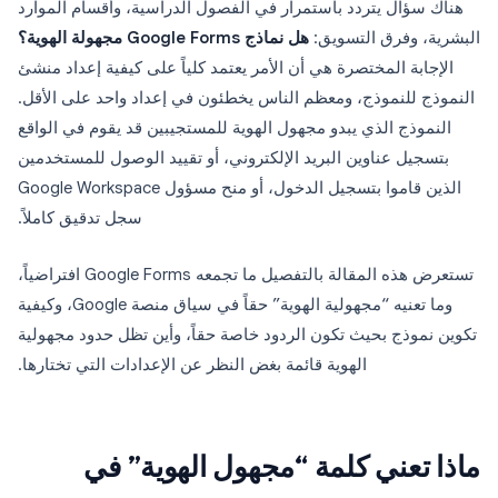
هناك سؤال يتردد باستمرار في الفصول الدراسية، وأقسام الموارد
البشرية، وفرق التسويق:
هل نماذج Google Forms مجهولة الهوية؟
الإجابة المختصرة هي أن الأمر يعتمد كلياً على كيفية إعداد منشئ
النموذج للنموذج، ومعظم الناس يخطئون في إعداد واحد على الأقل.
النموذج الذي يبدو مجهول الهوية للمستجيبين قد يقوم في الواقع
بتسجيل عناوين البريد الإلكتروني، أو تقييد الوصول للمستخدمين
الذين قاموا بتسجيل الدخول، أو منح مسؤول Google Workspace
سجل تدقيق كاملاً.
تستعرض هذه المقالة بالتفصيل ما تجمعه Google Forms افتراضياً،
وما تعنيه “مجهولية الهوية” حقاً في سياق منصة Google، وكيفية
تكوين نموذج بحيث تكون الردود خاصة حقاً، وأين تظل حدود مجهولية
الهوية قائمة بغض النظر عن الإعدادات التي تختارها.
ماذا تعني كلمة “مجهول الهوية” في