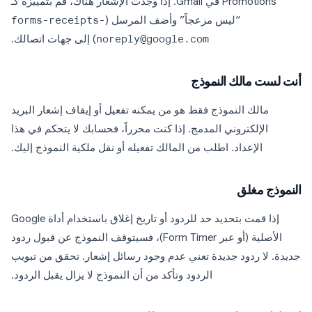
Promotions في Gmail. إذا وجدت الإشعار هناك، قم بتمييزه كـ
“ليس مزعجاً” وأضف المرسل (
forms-receipts-
noreply@google.com
) إلى جهات اتصالك.
أنت لست مالك النموذج
مالك النموذج فقط هو من يمكنه تفعيل أو إيقاف إشعار البريد
الإلكتروني المدمج. إذا كنت محرراً، فحسابك لا يتحكم في هذا
الإعداد. اطلب من المالك تفعيله أو نقل ملكية النموذج إليك.
النموذج مغلق
إذا قمت بتحديد حد للردود أو تاريخ إغلاق باستخدام أداة Google
الأصلية (أو عبر Form Timer)، فسيتوقف النموذج عن قبول ردود
جديدة. لا ردود جديدة تعني عدم وجود رسائل إشعار. تحقق من تبويب
الردود وتأكد من أن النموذج لا يزال يقبل الردود.