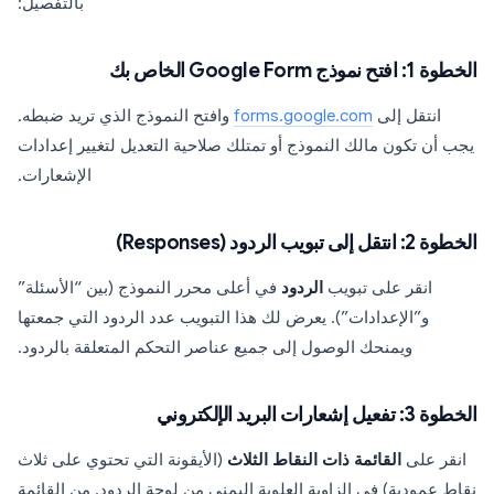
بالتفصيل:
الخطوة 1: افتح نموذج Google Form الخاص بك
انتقل إلى
forms.google.com
وافتح النموذج الذي تريد ضبطه.
يجب أن تكون مالك النموذج أو تمتلك صلاحية التعديل لتغيير إعدادات
الإشعارات.
الخطوة 2: انتقل إلى تبويب الردود (Responses)
انقر على تبويب
الردود
في أعلى محرر النموذج (بين “الأسئلة”
و”الإعدادات”). يعرض لك هذا التبويب عدد الردود التي جمعتها
ويمنحك الوصول إلى جميع عناصر التحكم المتعلقة بالردود.
الخطوة 3: تفعيل إشعارات البريد الإلكتروني
انقر على
القائمة ذات النقاط الثلاث
(الأيقونة التي تحتوي على ثلاث
نقاط عمودية) في الزاوية العلوية اليمنى من لوحة الردود. من القائمة