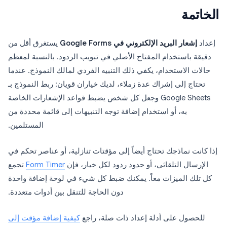
الخاتمة
إعداد
إشعار البريد الإلكتروني في Google Forms
يستغرق أقل من
دقيقة باستخدام المفتاح الأصلي في تبويب الردود. بالنسبة لمعظم
حالات الاستخدام، يكفي ذلك التنبيه الفردي لمالك النموذج. عندما
تحتاج إلى إشراك عدة زملاء، لديك خياران قويان: ربط النموذج بـ
Google Sheets وجعل كل شخص يضبط قواعد الإشعارات الخاصة
به، أو استخدام إضافة توجه التنبيهات إلى قائمة محددة من
المستلمين.
إذا كانت نماذجك تحتاج أيضاً إلى مؤقتات تنازلية، أو عناصر تحكم في
الإرسال التلقائي، أو حدود ردود لكل خيار، فإن
Form Timer
تجمع
كل تلك الميزات معاً. يمكنك ضبط كل شيء في لوحة إضافة واحدة
دون الحاجة للتنقل بين أدوات متعددة.
للحصول على أدلة إعداد ذات صلة، راجع
كيفية إضافة مؤقت إلى