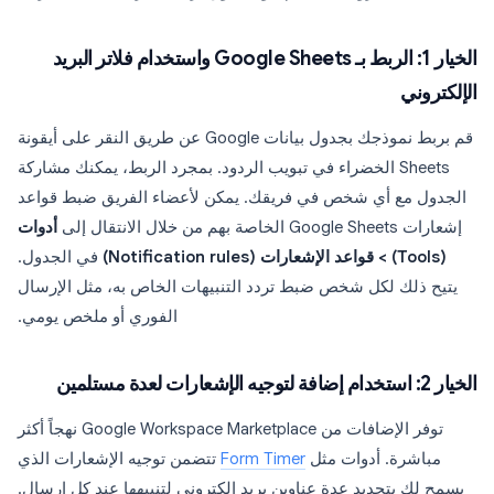
الخيار 1: الربط بـ Google Sheets واستخدام فلاتر البريد
الإلكتروني
قم بربط نموذجك بجدول بيانات Google عن طريق النقر على أيقونة
Sheets الخضراء في تبويب الردود. بمجرد الربط، يمكنك مشاركة
الجدول مع أي شخص في فريقك. يمكن لأعضاء الفريق ضبط قواعد
إشعارات Google Sheets الخاصة بهم من خلال الانتقال إلى
أدوات
(Tools) > قواعد الإشعارات (Notification rules)
في الجدول.
يتيح ذلك لكل شخص ضبط تردد التنبيهات الخاص به، مثل الإرسال
الفوري أو ملخص يومي.
الخيار 2: استخدام إضافة لتوجيه الإشعارات لعدة مستلمين
توفر الإضافات من Google Workspace Marketplace نهجاً أكثر
مباشرة. أدوات مثل
Form Timer
تتضمن توجيه الإشعارات الذي
يسمح لك بتحديد عدة عناوين بريد إلكتروني لتنبيهها عند كل إرسال.