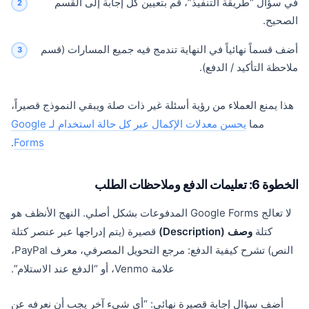
في سؤال “طريقة التنفيذ”، قم بتعيين كل إجابة إلى القسم
الصحيح.
أضف قسماً نهائياً في النهاية تندمج فيه جميع المسارات (قسم
ملاحظة التأكيد / الدفع).
هذا يمنع العملاء من رؤية أسئلة غير ذات صلة ويبقي النموذج قصيراً،
مما
يحسن معدلات الإكمال عبر كل حالة استخدام لـ Google
.
Forms
الخطوة 6: تعليمات الدفع وملاحظات الطلب
لا تعالج Google Forms المدفوعات بشكل أصلي. النهج الأنظف هو
كتلة
وصف (Description)
قصيرة (يتم إدراجها عبر عنصر كتلة
النص) تشرح كيفية الدفع: مرجع التحويل المصرفي، معرف PayPal،
علامة Venmo، أو “الدفع عند الاستلام”.
أضف سؤال إجابة قصيرة نهائي: “أي شيء آخر يجب أن نعرفه عن