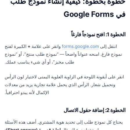
خطوة بخطوة: كيفية إنشاء نموذج طلب
في Google Forms
الخطوة 1: افتح نموذجاً فارغاً
انتقل إلى
forms.google.com
وانقر على علامة
+
الكبيرة لفتح
نموذج فارغ. امنحه عنواناً واضحاً — “نموذج طلب منتج”، أو “نموذج
طلب مخبز”، أو أي شيء يناسب عملك.
انقر على أيقونة اللوحة في الزاوية العلوية اليمنى لاختيار لون الرأس
وتحميل شعار. الرأس الذي يحمل علامة تجارية يزيد من معدلات
الإكمال لأنه يبدو احترافياً.
الخطوة 2: إضافة حقول الاتصال
يحتاج كل نموذج طلب إلى تحديد هوية المشتري. أضف هذه الأسئلة
باستخدام نوع السؤال
إجابة قصيرة (Short answer)
: