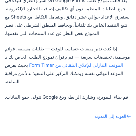
يعد قالب نموذج طلب Google Forms أحد أسرع الطرق للبدء في
جمع الطلبات المنظمة دون أي تكاليف إضافية للتجارة الإلكترونية.
يستغرق الإعداد حوالي عشر دقائق، ويتعامل التكامل مع Sheets مع
تتبع التنفيذ الخاص بك تلقائياً، ويحافظ المنطق الشرطي على قصر
النموذج بغض النظر عن عدد المنتجات التي تقدمها.
إذا كنت تدير مبيعات حساسة للوقت — طلبات مسبقة، قوائم
موسمية، تخفيضات سريعة — قم بإقران نموذج الطلب الخاص بك بـ
المؤقت التنازلي للإغلاق التلقائي من Form Timer
بحيث يفرض
الموعد النهائي نفسه ويمكنك التركيز على التنفيذ بدلاً من مراقبة
الساعة.
قم ببناء النموذج، وشارك الرابط، ودع Google تتولى جمع البيانات.
العودة إلى المدونة