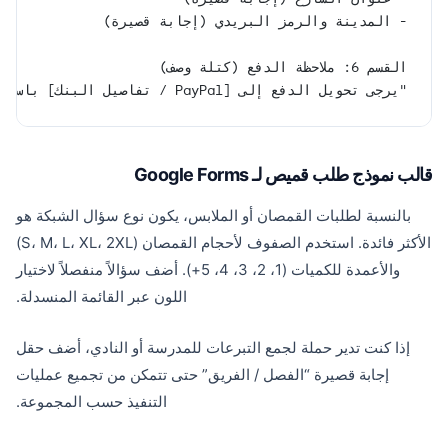
- المدينة والرمز البريدي (إجابة قصيرة)
القسم 6: ملاحظة الدفع (كتلة وصف)
"يرجى تحويل الدفع إلى [PayPal / تفاصيل البنك] باستخدام اسمك كمرجع."
قالب نموذج طلب قميص لـ Google Forms
بالنسبة لطلبات القمصان أو الملابس، يكون نوع سؤال الشبكة هو
الأكثر فائدة. استخدم الصفوف لأحجام القمصان (S، M، L، XL، 2XL)
والأعمدة للكميات (1، 2، 3، 4، 5+). أضف سؤالاً منفصلاً لاختيار
اللون عبر القائمة المنسدلة.
إذا كنت تدير حملة لجمع التبرعات للمدرسة أو النادي، أضف حقل
إجابة قصيرة “الفصل / الفريق” حتى تتمكن من تجميع عمليات
التنفيذ حسب المجموعة.