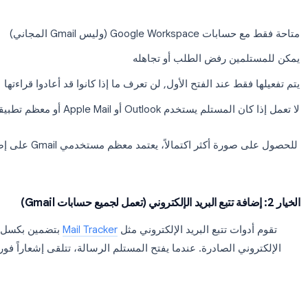
قائمة
المزيد من الخيارات
(ثلاث نقاط) في أسفل يمين نافذة الإنشا
إيصال قراءة
 الإلكتروني كالمعتاد
 على المستلم النقر على "إرسال إيصال" عند فتح البريد الإلكتروني. يمكنهم 
خدمات البريد الإلكتروني برفض
قيود 
Googl (وليس Gmail المجاني)
مين رفض الطلب أو تجاهله
قط عند الفتح الأول, لن تعرف ما إذا كانوا قد أعادوا قراءتها
Outlo أو Apple Mail أو معظم تطبيقات الهاتف المحمول