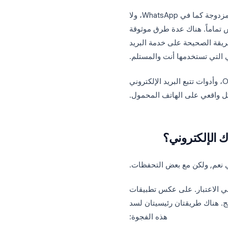
د أصبح في الخارج. والآن
ئلاً:
هل قرأوه بالفعل؟
معظم خدمات البريد الإلكتروني لا تقدم لك إجابة. لا توجد علامة اختيار مزدوجة كما في WhatsApp، ولا
ً. هناك عدة طرق موثوقة
لصحيحة على خدمة البريد
تستخدمها أنت والمستلم.
 نهج: إيصالات القراءة المدمجة في Gmail وOutlook، وأدوات تتبع البريد الإلكتروني
ي على الهاتف المحمول.
لكتروني؟