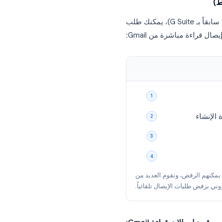
Gmail
مدمج يتطلب حساب Google Workspace مدفوع، وإضافة متصفح تعمل لأي
شخص.
إذا كنت أنت أو مؤسستك تستخدمون Google Workspace (المعروف سابقاً بـ G Suite)، يمكنك طلب
ءة مباشرة من Gmail: