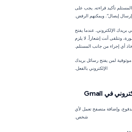
ولكن مع بعض التحفظات.
عتبار. على عكس تطبيقات
ك طريقتان رئيسيتان لسد
هذه الفجوة:
تأكيد قراءته. يجب على
يصال”. ويمكنهم الرفض.
الإلكتروني. عندما يفتح
قى أنت إشعاراً. لا يلزم
إجراء من جانب المستلم.
ة لمن يفتح رسائل بريدك
الإلكتروني بالفعل.