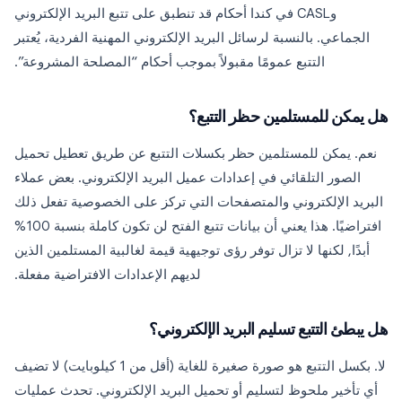
وCASL في كندا أحكام قد تنطبق على تتبع البريد الإلكتروني
الجماعي. بالنسبة لرسائل البريد الإلكتروني المهنية الفردية، يُعتبر
التتبع عمومًا مقبولاً بموجب أحكام “المصلحة المشروعة”.
هل يمكن للمستلمين حظر التتبع؟
نعم. يمكن للمستلمين حظر بكسلات التتبع عن طريق تعطيل تحميل
الصور التلقائي في إعدادات عميل البريد الإلكتروني. بعض عملاء
البريد الإلكتروني والمتصفحات التي تركز على الخصوصية تفعل ذلك
افتراضيًا. هذا يعني أن بيانات تتبع الفتح لن تكون كاملة بنسبة 100%
أبدًا, لكنها لا تزال توفر رؤى توجيهية قيمة لغالبية المستلمين الذين
لديهم الإعدادات الافتراضية مفعلة.
هل يبطئ التتبع تسليم البريد الإلكتروني؟
لا. بكسل التتبع هو صورة صغيرة للغاية (أقل من 1 كيلوبايت) لا تضيف
أي تأخير ملحوظ لتسليم أو تحميل البريد الإلكتروني. تحدث عمليات