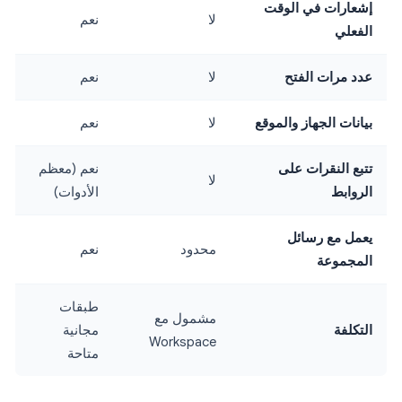
إشعارات في الوقت
لا
نعم
الفعلي
عدد مرات الفتح
لا
نعم
بيانات الجهاز والموقع
لا
نعم
تتبع النقرات على
نعم (معظم
لا
الروابط
الأدوات)
يعمل مع رسائل
محدود
نعم
المجموعة
طبقات
مشمول مع
التكلفة
مجانية
Workspace
متاحة