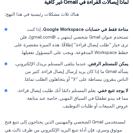
لماذا إيصالات القراءة في Gmail غير كافية
هناك ثلاث مشكلات رئيسية في هذا النهج:
متاحة فقط في حسابات Google Workspace.
إذا كنت
تستخدم عنوان Gmail شخصي (ينتهي بـ @gmail.com)، فلن
ترى خيار “طلب إيصال قراءة” إطلاقًا. هذه الميزة مقتصرة على
خطط Workspace المدفوعة، ويجب على المسؤول تفعيلها.
يمكن للمستلم الرفض.
عندما يتلقى المستلم بريدك الإلكتروني،
يسأله Gmail ما إذا كان يريد إرسال إيصال قراءة. كثير من
الناس ينقرون ببساطة على “لا” أو يتجاهلون الطلب تمامًا.
لا يوجد تتبع خفي.
يعلم المستلم دائمًا أنك طلبت إيصال قراءة،
مما قد يبدو تطفليًا في السياق المهني, خاصة عند متابعة
عروض المبيعات أو طلبات التوظيف.
لمستخدمي Gmail الشخصي والمهنيين الذين يحتاجون إلى تتبع فتح
موثوق وسري، فإن أداة تتبع البريد الإلكتروني من طرف ثالث هي