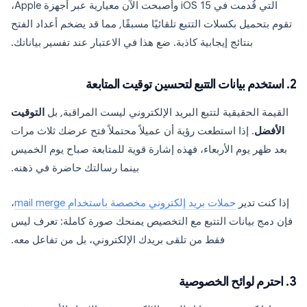
التي قُدمت في iOS 15 وأصبحت الآن معيارية عبر أجهزة Apple،
تقوم بتحميل بكسلات التتبع تلقائيًا مسبقًا, مما قد يضخم أعداد الفتح
بنتائج إيجابية كاذبة. ضع هذا في الاعتبار عند تفسير بياناتك.
2. استخدم بيانات التتبع لتحسين توقيت المتابعة
القيمة الحقيقية لتتبع البريد الإلكتروني ليست المراقبة, بل
التوقيت
الأفضل
. إذا استطعت رؤية أن عميلاً محتملاً فتح عرضك ثلاث مرات
بعد ظهر يوم الأربعاء، فهذه إشارة قوية للمتابعة صباح يوم الخميس
بينما رسالتك حاضرة في ذهنه.
إذا كنت تدير
حملات بريد إلكتروني مخصصة باستخدام mail merge
،
فإن دمج بيانات التتبع مع التخصيص يمنحك صورة كاملة: تعرف ليس
فقط من تلقى بريدك الإلكتروني، بل من تفاعل معه.
3. احترم لوائح الخصوصية