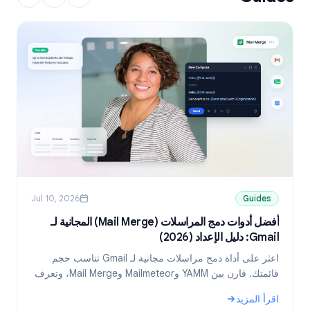
Jul 10, 2026
Guides
أفضل أدوات دمج المراسلات (Mail Merge) المجانية لـ
Gmail: دليل الإعداد (2026)
ni
اعثر على أداة دمج مراسلات مجانية لـ Gmail تناسب حجم
قائمتك. قارن بين YAMM وMailmeteor وMail Merge، وتعرف
على كيفية إرسال رسائل مخصصة من جداول بيانات Google.
د
اقرأ المزيد
ا
: أفضل أدوات دمج المراسلات (Mail Merge) المجانية لـ Gmail: دليل الإعداد (2026)
: 