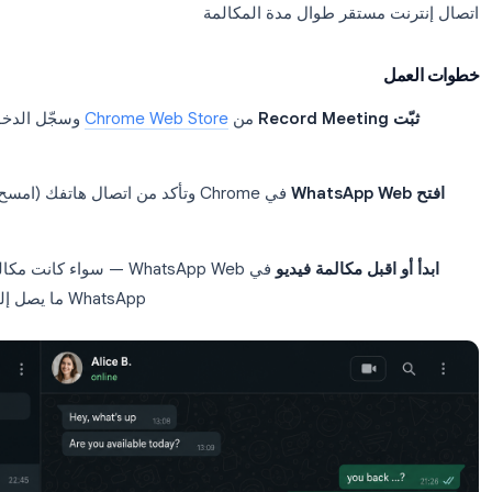
WhatsApp باستخدام Record Meeting
WhatsApp Web في متصفح Google Chrome
من تطبيق WhatsApp للهاتف مباشرة، لأنها تعمل خارج المتصفح.
 مكتبي أو محمول مع
Google Chrome
Wha
مرتبط بحسابك
Record Meeting Chrome exte
مثبتة
 مستقر طوال مدة المكالمة
ل