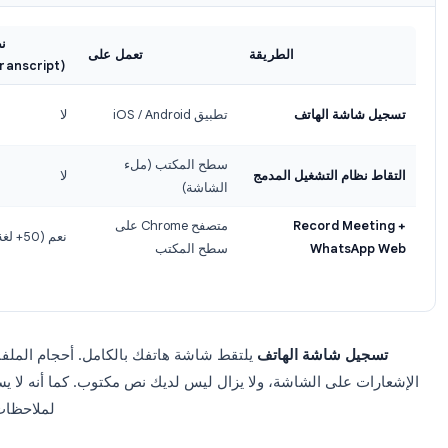
البحث فيه ومشا
رات تسجيل مكالمات WhatsApp
يحاول معظم الناس اتباع أحد الأساليب الثلاثة. واحد فقط منها 
Wha
نص
الطريقة
تعمل على
(Transcript)
نس
شة الهاتف
تطبيق iOS / Android
لا
لم
سطح المكتب (ملء
مل
ام التشغيل المدمج
لا