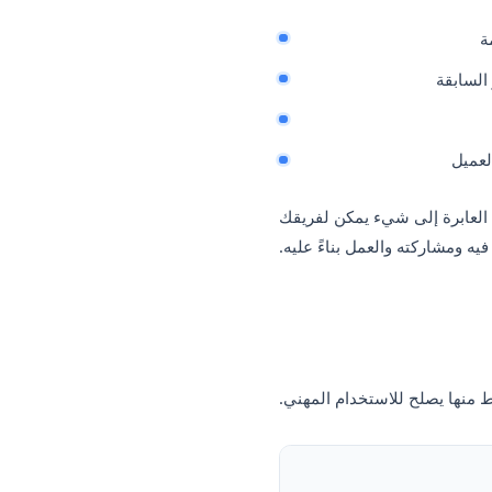
نية، والهند، والشرق الأوسط،
ً ما تستخدمه مع العملاء
ء موجودون عليه بالفعل.
مشاكل مراراً وتكراراً:
 العابرة إلى شيء يمكن لفريقك