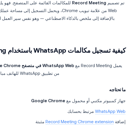
الشاشة)
يد
Record Me
متصفح Chrome على
ال
نعم (50+ لغة)
WhatsA
سطح المكتب
ال
ل شاشة الهاتف
يلتقط شاشة هاتفك بالكامل. أحجام الملفات كبيرة
على الشاشة، ولا يزال ليس لديك نص مكتوب. كما أنه لا يساعد عن
لملاحظات CRM أو تسليم المهام للفريق.
Record Meeti
Web من علامة تبويب Chrome، ويحمل التسجيل إلى مساحة عملك 
فة إلى ملخص بالذكاء الاصطناعي — وهو نفس سير العمل الذي تس