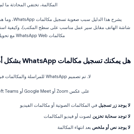
يُعد WhatsApp المنصة التي تتم عليها ملايين المحادثات التجارية يومياً — 
يين، وجلسات الدعم الفني، ومتابعات المستقلين، واجتماعات الفيد
منية. المشكلة بسيطة:
لا يوفر WhatsApp أي ميزة أصلية لتسجيل المكالمات
المكالمة، تختفي المحادثة ما لم تقم بت
يشرح هذا الدليل سبب صعوبة تسجيل م
 مقابل سير عمل مناسب على سطح المكتب)، وكيفية استخدام
ng
مكالمات WhatsApp Web مع تحويل صوتي تلقائي وملخصات ذكية.
 مكالمات WhatsApp بشكل أصلي؟
لا. تم تصميم WhatsApp للمراسلة والمكالمات في الوقت الفعلي، وليس للتوثيق.
على عكس Zoom أو Google Meet أو Microsoft Teams، فإن WhatsApp يوفر: