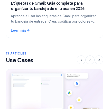
Etiquetas de Gmail: Guía completa para
organizar tu bandeja de entrada en 2026
Aprende a usar las etiquetas de Gmail para organizar
tu bandeja de entrada. Crea, codifica por colores y
anida etiquetas, y luego automatízalas con filtros para
Leer más
un flujo de trabajo de correo electrónico más limpio.
: Etiquetas de Gmail: Guía completa para organizar tu ban
13 ARTICLES
Use Cases