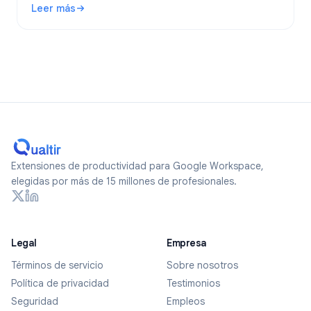
Leer más
formularios verdaderamente anónimos en 2026.
: ¿Son anónimos los Google Forms? Qué se rastrea y cómo
Extensiones de productividad para Google Workspace,
elegidas por más de 15 millones de profesionales.
Legal
Empresa
Términos de servicio
Sobre nosotros
Política de privacidad
Testimonios
Seguridad
Empleos