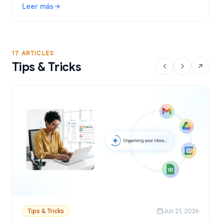
Leer más
YAMM, Mailmeteor y Mail Merge, y aprende a enviar
: Herramienta de combinación de correspondencia para Gma
correos personalizados desde Sheets.
17 ARTICLES
Tips & Tricks
Tips & Tricks
Jun 21, 2026