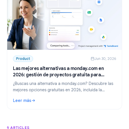
Product
Jun 30, 2026
Las mejores alternativas a monday.com en
2026: gestión de proyectos gratuita para
Google Workspace
¿Buscas una alternativa a monday.com? Descubre las
mejores opciones gratuitas en 2026, incluida la
opción líder para equipos de Google Workspace:
Leer más
TasksBoard.
: Las mejores alternativas a monday.com en 2026: gestió
9 ARTICLES