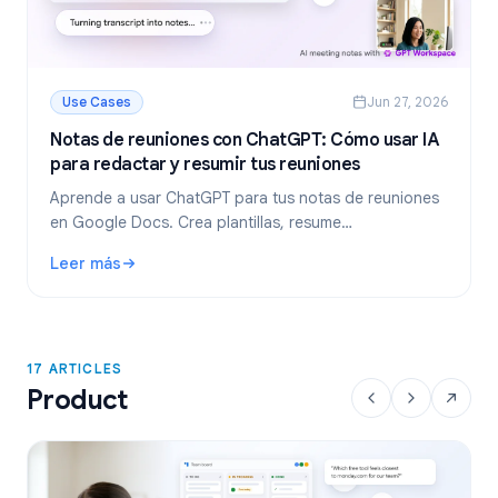
Use Cases
Jun 27, 2026
Notas de reuniones con ChatGPT: Cómo usar IA
para redactar y resumir tus reuniones
Aprende a usar ChatGPT para tus notas de reuniones
en Google Docs. Crea plantillas, resume
transcripciones y extrae tareas pendientes con GPT
Leer más
Workspace.
: Notas de reuniones con ChatGPT: Cómo usar IA para reda
17 ARTICLES
Product