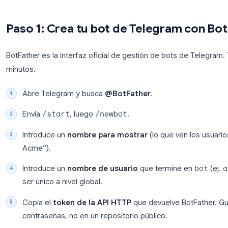
automatización
Zapier, Make
Punto final HTTPS (solo
Tu servidor o
webhooks)
plataforma
Según el
tutorial de bots de Telegram
, BotFather e
bot y recibir su token. OpenAI expone las respuest
Chat Completions
, no a través de un producto esp
Paso 1: Crea tu bot de Telegra
BotFather es la interfaz oficial de gestión de bots
minutos.