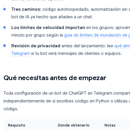
Token de BotFather + clave de API de Ope
configuración necesita.
La API de bots de Telegram es gratuita.
Tus
uso de tokens de OpenAI.
Tres caminos:
código autohospedado, automat
bot de IA ya hecho que añades a un chat.
Los límites de velocidad importan
en los g
minuto por grupo según la
guía de límites de 
Revisión de privacidad
antes del lanzamiento
Telegram
si tu bot verá mensajes de clientes o
Qué necesitas antes de empeza