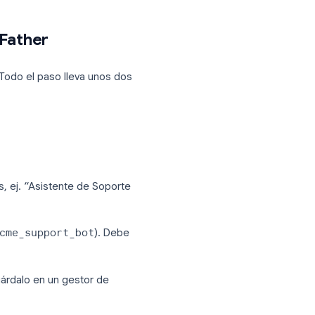
de bot de IA alojado
Opcional. El long polling funciona sin una
URL pública
s la única forma admitida de registrar un
as al estilo ChatGPT a través de la
API de
ecífico para Telegram.
m con BotFather
 de Telegram. Todo el paso lleva unos dos