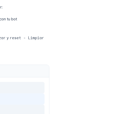
n los usuarios, ej. “Asistente de Soporte
 en
bot
(ej.
acme_support_bot
). Debe
BotFather. Guárdalo en un gestor de
es de publicar:
abre un chat con tu bot