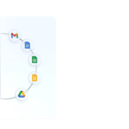
égalo con código o sin código, y
idad.