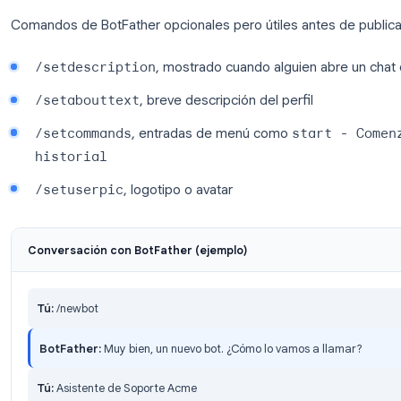
Abre Telegram y busca
@BotFather
.
Envía
/start
, luego
/newbot
.
Introduce un
nombre para mostrar
(lo que ve
Acme”).
Introduce un
nombre de usuario
que termine
ser único a nivel global.
Copia el
token de la API HTTP
que devuelve 
contraseñas, no en un repositorio público.
Comandos de BotFather opcionales pero útiles ant
/setdescription
, mostrado cuando alguien 
/setabouttext
, breve descripción del perfil