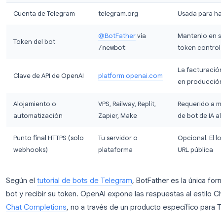
Toda configuración de un bot de ChatGPT en Tele
independientemente de si escribes código en Python 
código.
Requisito
Dónde obtenerlo
Cuenta de Telegram
telegram.org
@BotFather
vía
Token del bot
/newbot
Clave de API de OpenAI
platform.openai.com
Alojamiento o
VPS, Railway, Replit,