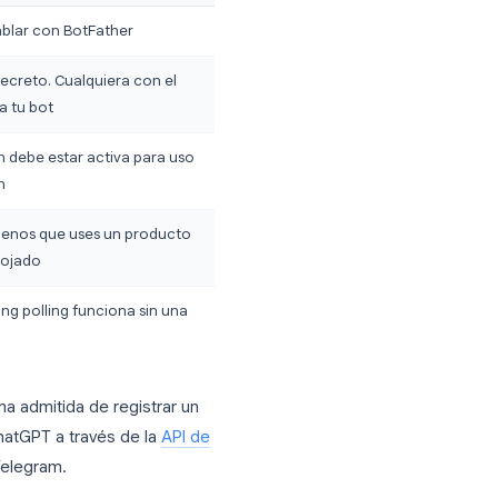
gram comparte la misma base,
o utilizas un flujo de trabajo sin
Notas
Usada para hablar con BotFather
Mantenlo en secreto. Cualquiera con el
token controla tu bot
La facturación debe estar activa para uso
en producción
Requerido a menos que uses un producto