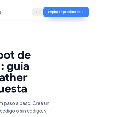
ación
Blog
ES
Explorar productos
 un bot de
gram: guía
BotFather
 respuesta
en Telegram paso a paso. Crea un