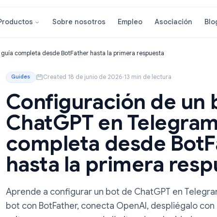
Sobre nosotros
Empleo
Asoci
Productos
legram: guía completa desde BotFather hasta la primera respuesta
Created 18 de junio de 2026
·
13 min de lectura
Guides
Configuración de
ChatGPT en Tele
completa desde 
hasta la primera
Aprende a configurar un bot de ChatGPT 