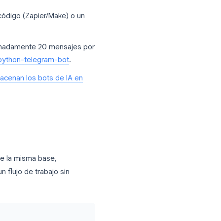
nAI
son las dos credenciales que toda
 costes continuos son el alojamiento y el
ización sin código (Zapier/Make) o un
rupos: aproximadamente 20 mensajes por
inundación de python-telegram-bot
.
: lee
qué almacenan los bots de IA en
 equipos.
r