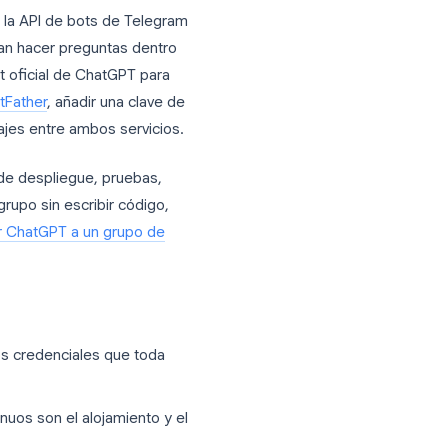
gram
conecta la API de bots de Telegram
suarios puedan hacer preguntas dentro
 ofrece un bot oficial de ChatGPT para
través de
@BotFather
, añadir una clave de
eenvíe mensajes entre ambos servicios.
les, opciones de despliegue, pruebas,
n bot en un grupo sin escribir código,
rmas de añadir ChatGPT a un grupo de