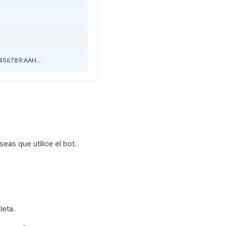
rt - Comenzar
y
reset - Limpiar
 llamar?
ra tu bot.