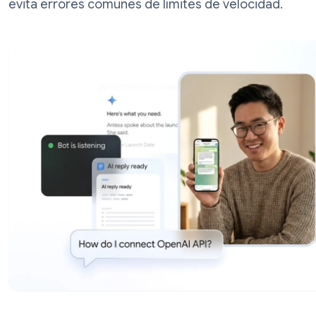
bot con BotFather, conecta OpenAI, despli
evita errores comunes de límites de veloc