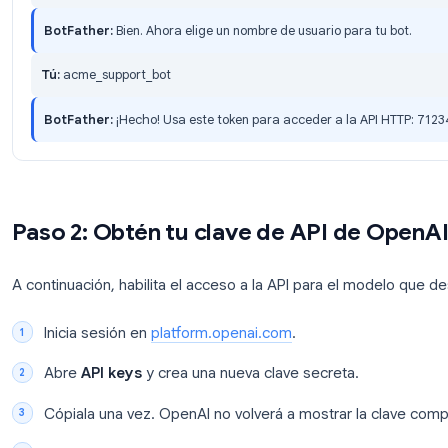
/setcommands
, entradas de menú como
sta
historial
/setuserpic
, logotipo o avatar
Conversación con BotFather (ejemplo)
Tú:
/newbot
BotFather:
Muy bien, un nuevo bot. ¿Cómo lo vamos a
Tú:
Asistente de Soporte Acme
BotFather:
Bien. Ahora elige un nombre de usuario pa
Tú:
acme_support_bot