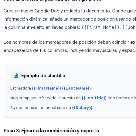
La fila 1 debe contener los encabezados
: e
marcadores de posición.
Sin celdas combinadas
: los complementos n
Sin filas en blanco
entre las filas de datos: c
Una hoja por combinación
: mantén los dato
pestaña separada.
Paso 2: Diseña tu plantilla de Google Docs
Crea un nuevo Google Doc y redacta tu documento
información dinámica, añade un marcador de posi
la columna envuelto en llaves dobles:
{{First Na