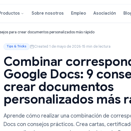
Sobre nosotros
Empleo
Asoci
Productos
: 9 consejos para crear documentos personalizados más rápido
Created 1 de mayo de 2026
·
15 min de lec
Tips & Tricks
Combinar corres
Google Docs: 9 c
crear document
personalizados 
Aprende cómo realizar una combinación 