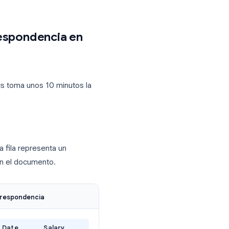
un solo PDF o carpeta.
, certificados, contratos, facturas), la
s exactamente lo que necesitas. Si tu
lizados
, una herramienta dedicada de
o
Mail Merge for Gmail
es una mejor
 de correspondencia en
sica
n Google Docs toma unos 10 minutos la