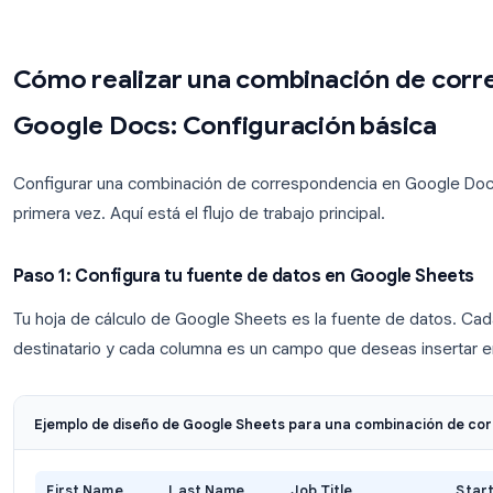
documentos individuales, o los combinan todos en 
Si tu objetivo es crear
documentos físicos
(cartas
combinación de correspondencia de Google Docs e
objetivo es enviar
correos electrónicos persona
combinación de correspondencia para Gmail com
opción, más sobre esto a continuación.
Cómo realizar una combinación
Google Docs: Configuración bá
Configurar una combinación de correspondencia e
primera vez. Aquí está el flujo de trabajo principal.