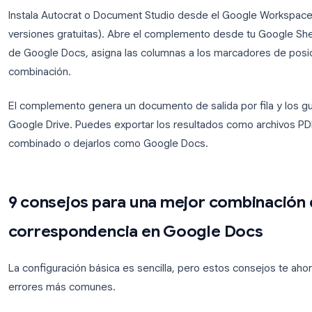
Los nombres de los marcadores de posición deben
encabezados de tus columnas, incluyendo mayúscu
Ejemplo de plantilla
Estimado/a
{{First Name}} {{Last Name}}
,
Nos complace ofrecerle el puesto de
{{Job Title}}
c
Su compensación anual será de
{{Salary}}
.
Paso 3: Ejecuta la combinación y exporta
Instala Autocrat o Document Studio desde el Goo
versiones gratuitas). Abre el complemento desde tu
de Google Docs, asigna las columnas a los marcado