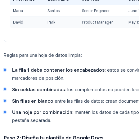
Paso 1: Configura tu fuente de datos en Goo
Tu hoja de cálculo de Google Sheets es la fuente d
destinatario y cada columna es un campo que dese
Ejemplo de diseño de Google Sheets para una comb
First Name
Last Name
Job Title
Maria
Santos
Senior Engineer
David
Park
Product Manage
Reglas para una hoja de datos limpia: