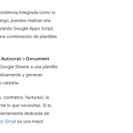
e correspondencia en
ón de correspondencia integrada como lo
ia. Sin embargo, puedes realizar una
le Docs utilizando Google Apps Script,
etplace o una combinación de plantillas
emento llamado
Autocrat
o
Document
e datos de Google Sheets a una plantilla
sición automáticamente y generan