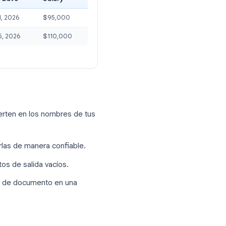
gle Sheets
e datos. Cada fila representa un
as insertar en el documento.
inación de correspondencia
Start Date
Salary
June 1, 2026
$95,000
r
May 15, 2026
$110,000