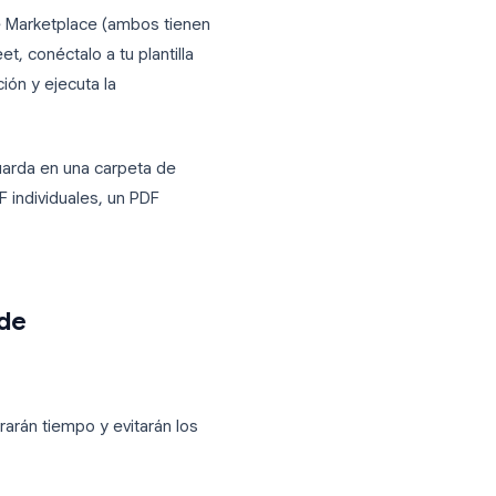
 coincidir
exactamente
con los
las y espacios.
on fecha de inicio el
{{Start Date}}
.
gle Workspace Marketplace (ambos tienen
 Google Sheet, conéctalo a tu plantilla
res de posición y ejecuta la