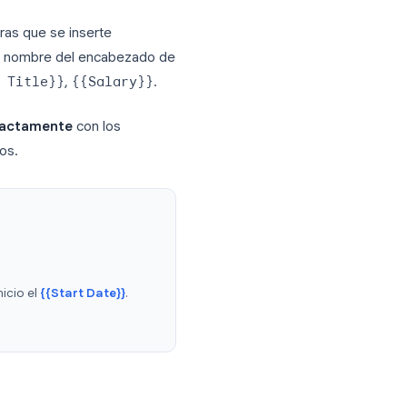
stos se convierten en los nombres de tus
o pueden leerlas de manera confiable.
rean documentos de salida vacíos.
s de cada tipo de documento en una
. Donde quieras que se inserte
ción usando el nombre del encabezado de
me}}
,
{{Job Title}}
,
{{Salary}}
.