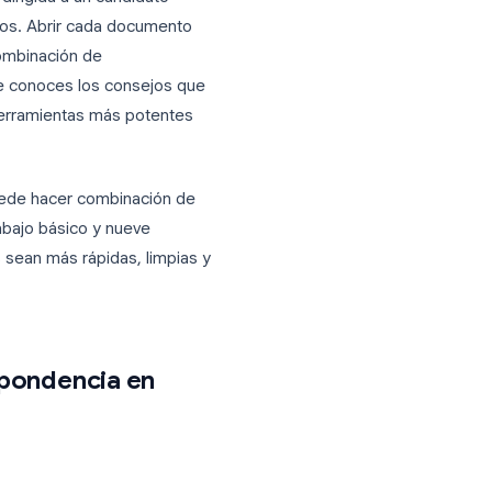
as, cada una dirigida a un candidato
de trabajo únicos. Abrir cada documento
iscusión. La combinación de
 y una vez que conoces los consejos que
n una de las herramientas más potentes
Google Docs puede hacer combinación de
l flujo de trabajo básico y nueve
 documentos sean más rápidas, limpias y