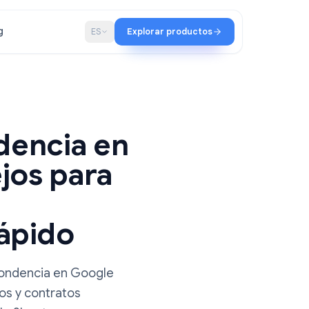
ación
Blog
ES
Explorar productos
tura
pondencia en
onsejos para
os
más rápido
de correspondencia en Google