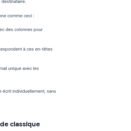
 document modèle (ou un e-mail) avec
el) pour produire des copies
que en-tête de colonne de votre feuille
e réservé comme
{{firstName}}
ou
le pour chaque destinataire.
s Excel fonctionne comme ceci :
destinataire, avec des colonnes pour
fusion qui correspondent à ces en-têtes
t envoie un e-mail unique avec les