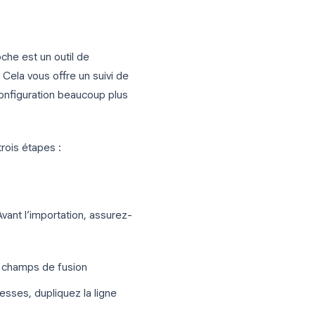
ent installés et configurés sur la même
, ce qui signifie pas de suivi d'ouverture,
en simple de suspendre un envoi en cours.
lement.
tage depuis Excel vers
eilleure approche est un outil de
onnées Excel. Cela vous offre un suivi de
ication et une configuration beaucoup plus