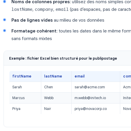
simple, sans avoir besoin de Word ou d’Outlook.
Voici comment effectuer un publipostage d’Excel ve
Étape 1 : Préparez votre feuille de calcul Excel
La qualité de vos données détermine la qualité de v
vous que votre feuille de calcul respecte ces règles
La ligne 1 est votre ligne d’en-tête
: ce son
Une adresse e-mail par ligne
: si un contact 
Noms de colonnes propres
: utilisez des n
lastName
,
company
,
email
(pas d’espaces, p
Pas de lignes vides
au milieu de vos données