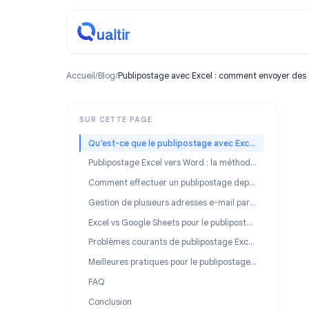
Accueil
/
Blog
/
Publipostage avec Excel : comment envoye
SUR CETTE PAGE
Qu’est-ce que le publipostage avec Excel ?
Publipostage Excel vers Word : la méthode classique
Comment effectuer un publipostage depuis Excel vers Gmail
Gestion de plusieurs adresses e-mail par ligne
Excel vs Google Sheets pour le publipostage : lequel utiliser ?
Problèmes courants de publipostage Excel (et comment les résoudre)
Meilleures pratiques pour le publipostage Excel