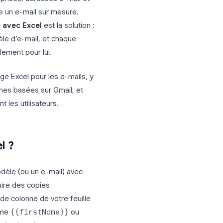
s, noms, entreprises, adresses e-mail et
aque personne un e-mail sur mesure.
publipostage avec Excel
est la solution :
cul à un modèle d’e-mail, et chaque
 écrit spécialement pour lui.
le publipostage Excel pour les e-mails, y
roches modernes basées sur Gmail, et
 qui piègent les utilisateurs.
vec Excel ?