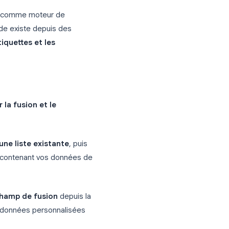
il qui semble écrit individuellement, sans
 la méthode classique
 Microsoft Word comme moteur de
Cette méthode existe depuis des
imées, les étiquettes et les
 Outlook.
 → Démarrer la fusion et le