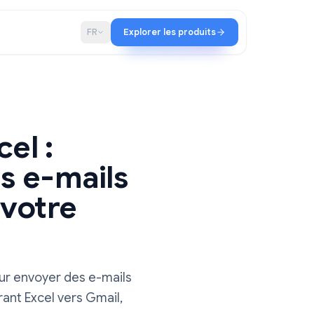
iat
Blog
FR
Explorer les produits
c Excel :
 des e-mails
puis votre
c Excel pour envoyer des e-mails