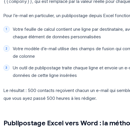
Le publipostage est un processus qui combine un
une source de données (votre feuille de calcul Exc
personnalisées pour chaque ligne de données. Cha
de calcul devient un
champ de fusion
, un espac
{{company}}
, qui est remplacé par la valeur réel
Pour l’e-mail en particulier, un publipostage depui
Votre feuille de calcul contient une ligne par 
chaque élément de données personnalisées
Votre modèle d’e-mail utilise des champs de 
de colonne
Un outil de publipostage traite chaque ligne e
données de cette ligne insérées