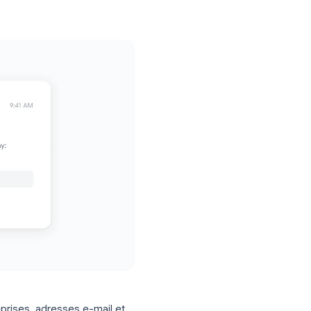
tape couvrant Excel vers Gmail,
us simples.