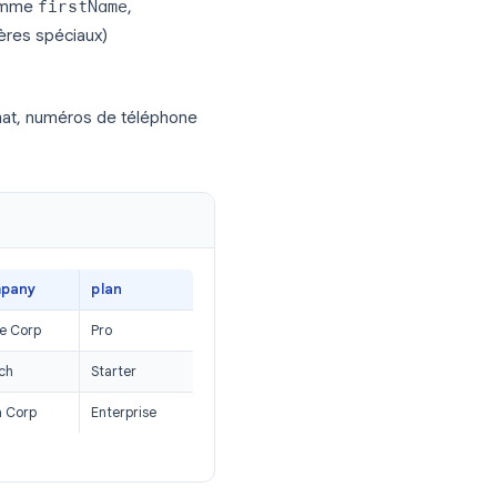
rs Gmail en trois étapes :
os e-mails. Avant l’importation, assurez-
 :
t vos noms de champs de fusion
a plusieurs adresses, dupliquez la ligne
oms simples comme
firstName
,
as de caractères spéciaux)