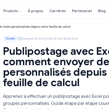
À propos
Carrières
Partenar
Produits
r des e-mails personnalisés depuis votre feuille de calcul
Created 30 avril 2026
·
16 min de lecture
Guides
Publipostage ave
comment envoyer
personnalisés de
feuille de calcul
Apprenez à effectuer un publipostage ave