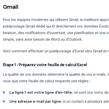
Limites de la méthode Word
Cette approche nécessite que Word et Outlook soi
machine. Elle envoie via votre compte Outlook local
pas de planification, pas d'analyse et aucun moy
Des limites d'envoi quotidiennes s'appliquent éga
Comment effectuer un publipos
Gmail
Pour les équipes modernes qui utilisent Gmail, la m
publipostage Gmail dédié qui lit directement vos d
livraison, des notifications d’ouverture, une planif