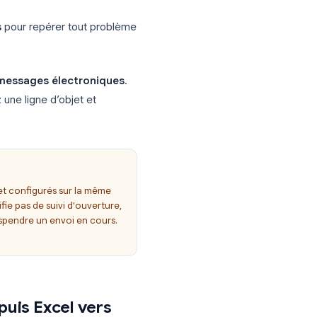
 → Utiliser une liste existante
, puis
uille de calcul contenant vos données de
t
Insérer un champ de fusion
depuis la
uhaitez que les données personnalisées
.
es résultats
pour repérer tout problème
Envoyer des messages électroniques
.
l, définissez une ligne d’objet et