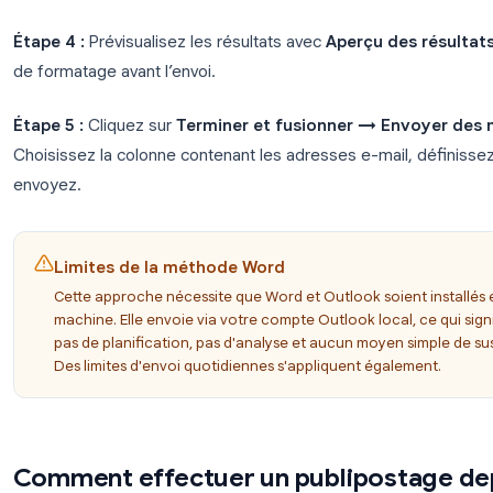
publipostage → Messages électroniques
.
Étape 2 :
Cliquez sur
Sélection des destinataires
recherchez votre fichier
.xlsx
. Sélectionnez la fe
contact.
Étape 3 :
Insérez les champs de fusion en utilisan
barre d’outils. Placez votre curseur là où vous so
apparaissent, puis insérez le champ correspondant
Étape 4 :
Prévisualisez les résultats avec
Aperçu d
de formatage avant l’envoi.
Étape 5 :
Cliquez sur
Terminer et fusionner → 
Choisissez la colonne contenant les adresses e-mai
envoyez.