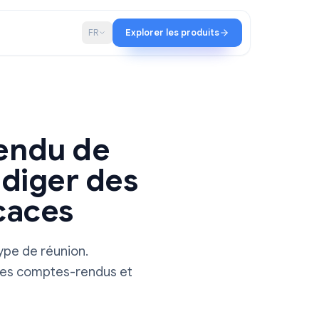
iat
Blog
FR
Explorer les produits
cture
te-rendu de
nt rédiger des
 efficaces
r chaque type de réunion.
 à rédiger des comptes-rendus et