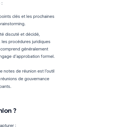
 réunion, participants, points à l’ordre
 aux notes libres, un modèle garantit que
ou compte-rendu) sont souvent utilisés
rence subtile :
axés sur les points clés et les prochaines
s séances de brainstorming.
de ce qui a été discuté et décidé,
dministration, les procédures juridiques
ocès-verbal
comprend généralement
rotés et un langage d’approbation formel.
 un modèle de notes de réunion est l’outil