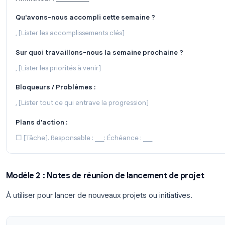
Modèle 1 : Réunion d’équipe hebdomadaire
À utiliser pour les points d’équipe réguliers et les 
Réunion d'équipe hebdomadaire: Modèle de notes
Date :
___________
Heure :
___________
Durée :
______
Participants :
___________
Animateur :
___________
Qu'avons-nous accompli cette semaine ?
, [Lister les accomplissements clés]
Sur quoi travaillons-nous la semaine prochaine 