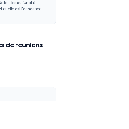
t)
Les notes sont destinées à servir de
ue phrase prononcée. Concentrez-vous
ction en temps réel
lans d'action. Notez-les au fur et à
 chaque tâche et quelle est l'échéance.
upais".
ents types de réunions