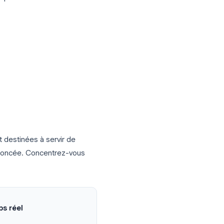
lus formel aux réunions de gouvernance
r les participants.
es de réunion ?
éunion doit capturer :
déo)
sé