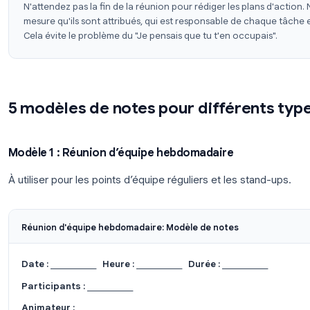
Date de la prochaine réunion
(le cas échéan
Évitez les transcriptions mot à mot interminables. 
référence, pas à être un enregistrement de chaq
sur les résultats et les engagements.
Conseil de pro : capturez les plans d'a
N'attendez pas la fin de la réunion pour rédiger les p
mesure qu'ils sont attribués, qui est responsable de
Cela évite le problème du "Je pensais que tu t'en occ
5 modèles de notes pour différ