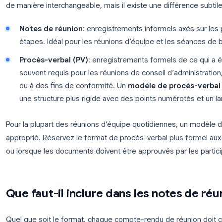
dans l’enregistrement des informations clés de toute
du jour, décisions et plans d’action. Contrairement
rien ne passe entre les mailles du filet.
Les termes
notes de réunion
et
procès-verbal
(
de manière interchangeable, mais il existe une diffé
Notes de réunion
: enregistrements informels 
étapes. Idéal pour les réunions d’équipe et le
Procès-verbal (PV)
: enregistrements formels 
souvent requis pour les réunions de conseil d’a
ou à des fins de conformité. Un
modèle de pr
une structure plus rigide avec des points numé
Pour la plupart des réunions d’équipe quotidiennes,