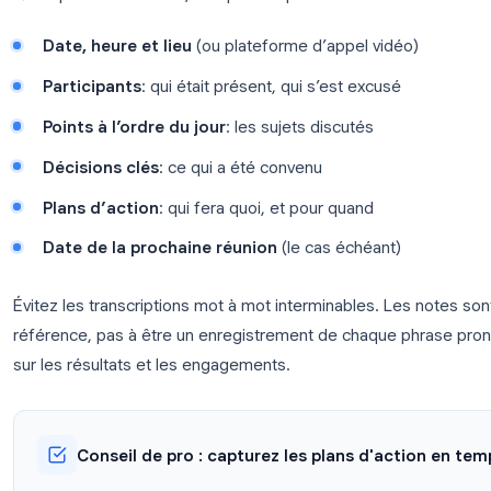
approprié. Réservez le format de procès-verbal p
ou lorsque les documents doivent être approuvés pa
Que faut-il inclure dans les not
Quel que soit le format, chaque compte-rendu de r
Date, heure et lieu
(ou plateforme d’appel vi
Participants
: qui était présent, qui s’est excu
Points à l’ordre du jour
: les sujets discutés
Décisions clés
: ce qui a été convenu
Plans d’action
: qui fera quoi, et pour quand