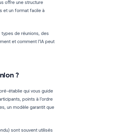
 pourtant, la plupart des équipes ignorent
 que personne ne lit. Un
modèle de
lèmes : il vous offre une structure
s pertinentes et un format facile à
our différents types de réunions, des
notes efficacement et comment l’IA peut
s de réunion ?
de document pré-établie qui vous guide