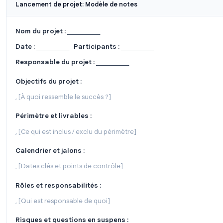
, [Lister les priorités à venir]
Bloqueurs / Problèmes :
, [Lister tout ce qui entrave la progression]
Plans d'action :
☐ [Tâche]. Responsable : ___: Échéance : ___
Modèle 2 : Notes de réunion de lancement de
À utiliser pour lancer de nouveaux projets ou initiati
Lancement de projet: Modèle de notes
Nom du projet :
___________