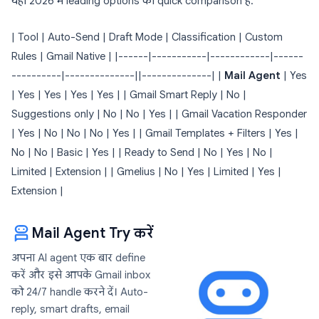
यहाँ 2026 में leading options की quick comparison है:
| Tool | Auto-Send | Draft Mode | Classification | Custom
Rules | Gmail Native | |------|-----------|------------|------
----------|--------------||--------------| |
Mail Agent
| Yes
| Yes | Yes | Yes | Yes | | Gmail Smart Reply | No |
Suggestions only | No | No | Yes | | Gmail Vacation Responder
| Yes | No | No | No | Yes | | Gmail Templates + Filters | Yes |
No | No | Basic | Yes | | Ready to Send | No | Yes | No |
Limited | Extension | | Gmelius | No | Yes | Limited | Yes |
Extension |
Mail Agent Try करें
अपना AI agent एक बार define
करें और इसे आपके Gmail inbox
को 24/7 handle करने दें। Auto-
reply, smart drafts, email