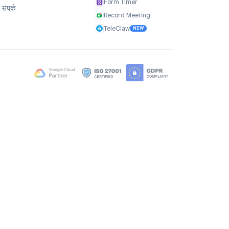
कंपनी
उत्पाद
हमारे बारे में
TasksBoard
प्रशंसापत्र
GPT Workspace
करियर
Mail Merge
Brand Assets
Mail Agent
ब्लॉग
Mail Tracker
FAQ
Form Timer
संपर्क
Record Meeting
TeleClaw
NEW