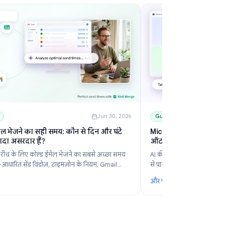
6
Guides
Jun 30, 2026
कोल्ड ईमेल भेजने का सही समय: कौन से दिन और घंटे
Mi
सबसे ज्यादा असरदार हैं?
ऑट
B2B आउटरीच के लिए कोल्ड ईमेल भेजने का सबसे अच्छा समय
AI
जानें। डेटा-आधारित सेंड विंडोज़, टाइमज़ोन के नियम, Gmail
से
शेड्यूलिंग और Mail Merge से इसे आसान बनाने के तरीके देखें।
और