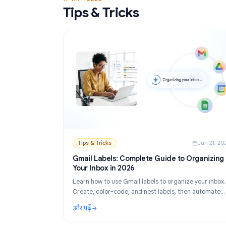
और पढ़ें
जानें।
: Gmail Mail Merge फ्री टूल: सबसे अच्छे विकल्
17 ARTICLES
Tips & Tricks
Tips & Tricks
Ju