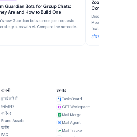
6
Industry Insights
Jun 5, 2026
Zo
Telegram Guardian Bots for Group Chats:
Co
What They Are and How to Build One
Di
Telegram's new Guardian bots screen join requests
Me
and moderate groups with AI. Compare the no-code
fe
TeleClaw path vs manual webhooks and pick the right
और पढ़ें
और 
setup.
ur Business in 2026?
: Telegram Guardian Bots for Group Chats: What They Are and
: 