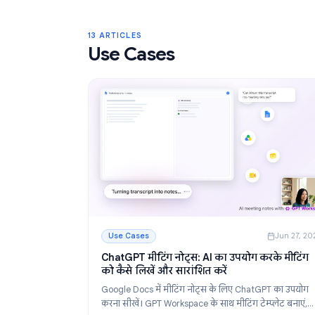
Gmail Labels: Complete Guide to Orga
Your Inbox in 2026
Learn how to use Gmail labels to organize you
Create, color-code, and nest labels, then au
them with filters for a cleaner email workflow.
और पढ़ें
: Gmail Labels: Complete Guide to Organizin
13 ARTICLES
Use Cases