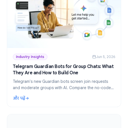
Industry Insights
Jun 5, 2026
Telegram Guardian Bots for Group Chats: What
They Are and How to Build One
Telegram's new Guardian bots screen join requests
and moderate groups with AI. Compare the no-code
TeleClaw path vs manual webhooks and pick the right
और पढ़ें
setup.
: Telegram Guardian Bots for Group Chats: What They Are