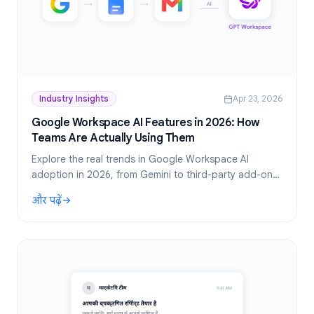
Industry Insights
Apr 23, 2026
Google Workspace AI Features in 2026: How
Teams Are Actually Using Them
Explore the real trends in Google Workspace AI
adoption in 2026, from Gemini to third-party add-ons.
Which AI features teams use most, and what's coming
और पढ़ें
next.
: Google Workspace AI Features in 2026: How Teams Are 