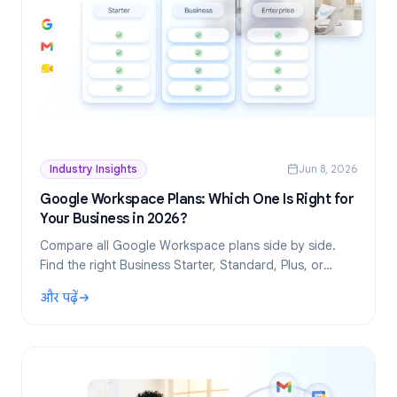
Industry Insights
Jun 8, 2026
Google Workspace Plans: Which One Is Right for
Your Business in 2026?
Compare all Google Workspace plans side by side.
Find the right Business Starter, Standard, Plus, or
Enterprise plan based on your team size, budget, and
और पढ़ें
feature needs.
: Google Workspace Plans: Which One Is Right for Your Bu