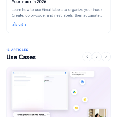
Your Inbox in 2026
Learn how to use Gmail labels to organize your inbox.
Create, color-code, and nest labels, then automate
them with filters for a cleaner email workflow.
और पढ़ें
: Gmail Labels: Complete Guide to Organizing Your Inbox i
13 ARTICLES
Use Cases