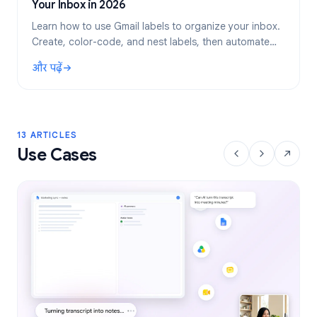
Your Inbox in 2026
Learn how to use Gmail labels to organize your inbox.
Create, color-code, and nest labels, then automate
them with filters for a cleaner email workflow.
और पढ़ें
: Gmail Labels: Complete Guide to Organizing Your Inbox i
13 ARTICLES
Use Cases