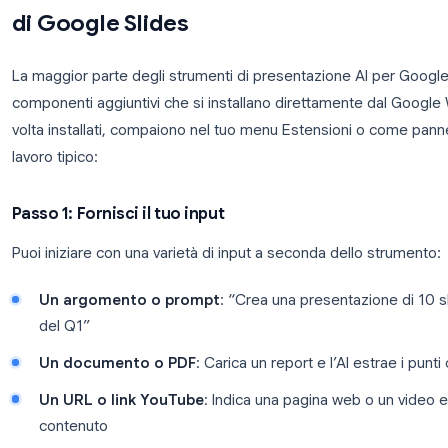
Per i team che già utilizzano strumenti di IA in Goo
quel flusso di lavoro basato sull’IA a Slides è il pa
intuizioni dei dati grezzi in presentazioni visive s
Come funzionano i creatori di pr
di Google Slides
La maggior parte degli strumenti di presentazione
componenti aggiuntivi che si installano direttame
volta installati, compaiono nel tuo menu Estensioni 
lavoro tipico: