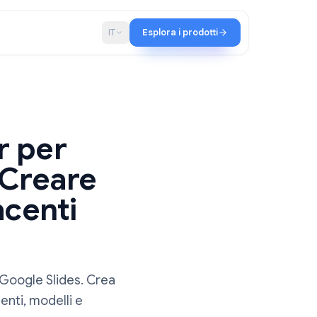
hip
Blog
IT
Esplora i prodotti
Maker per
Come Creare
upefacenti
 maker per Google Slides. Crea