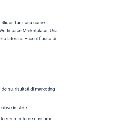
gle Sheets per analizzare i dati, estendere
sso successivo naturale: trasformare le
enza cambiare strumento.
esentazioni AI all’interno
 AI per Google Slides funziona come
nte dal Google Workspace Marketplace. Una
o come pannello laterale. Ecco il flusso di