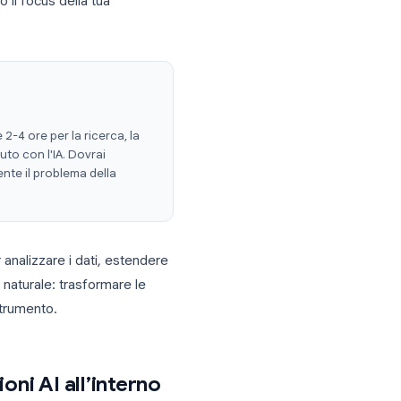
ione, titoli e riepiloghi ben strutturati
Basta trascinare caselle: l’IA gestisce il
 la lunghezza o il focus della tua
uale
richiederebbe 2-4 ore per la ricerca, la
meno di un minuto con l'IA. Dovrai
alti completamente il problema della