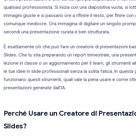
Creare presentazioni è uno dei compiti più dispendi
qualsiasi professionista. Si inizia con una diapositiva
immagini giuste e si passano ore a rifinire il testo
comunque mediocre. Ora immagina di digitare un si
secondi una presentazione curata e ben strutturata
È esattamente ciò che può fare un creatore di pres
Slides. Che tu stia preparando un report trimestral
lezione in classe o un aggiornamento per il team, g
le tue idee in slide professionali senza la solita fa
funzionano questi strumenti, quali vale la pena usare
presentazioni generate dall’IA.