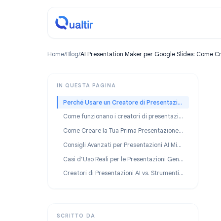
Home
/
Blog
/
AI Presentation Maker per Google Slides:
IN QUESTA PAGINA
Perché Usare un Creatore di Presentazioni IA per Google Slides?
Come funzionano i creatori di presentazioni AI all’interno di Google Slides
Come Creare la Tua Prima Presentazione AI: Una Guida Passo-Passo
Consigli Avanzati per Presentazioni AI Migliori
Casi d’Uso Reali per le Presentazioni Generate dall’IA
Creatori di Presentazioni AI vs. Strumenti di Design Tradizionali