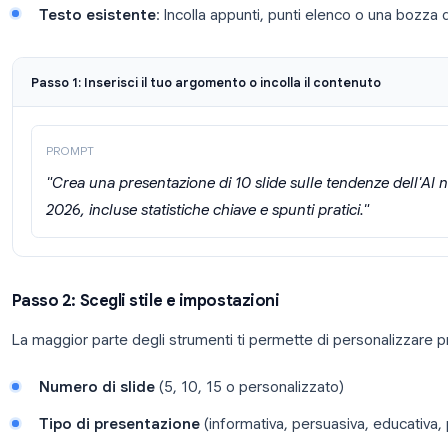
Passo 1: Fornisci il tuo input
Puoi iniziare con una varietà di input a seconda del
Un argomento o prompt
: “Crea una presentaz
del Q1”
Un documento o PDF
: Carica un report e l’AI 
Un URL o link YouTube
: Indica una pagina we
contenuto
Testo esistente
: Incolla appunti, punti elenco
Passo 1: Inserisci il tuo argomento o incolla il conte