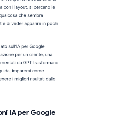
osi in termini di tempo nella settimana di
 vuota, si lotta con i layout, si cercano le
, per finire con qualcosa che sembra
ngolo prompt e di veder apparire in pochi
.
entazioni basato sull’IA per Google
e, una presentazione per un cliente, una
li strumenti alimentati da GPT trasformano
tica. In questa guida, imparerai come
 e come ottenere i migliori risultati dalle