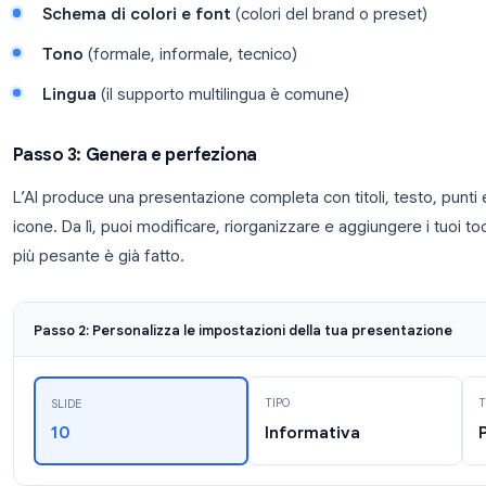
PROMPT
"Crea una presentazione di 10 slide sulle tende
2026, incluse statistiche chiave e spunti pratici
Passo 2: Scegli stile e impostazioni
La maggior parte degli strumenti ti permette di pe
Numero di slide
(5, 10, 15 o personalizzato)
Tipo di presentazione
(informativa, persuasiva
Schema di colori e font
(colori del brand o p
Tono
(formale, informale, tecnico)
Lingua
(il supporto multilingua è comune)