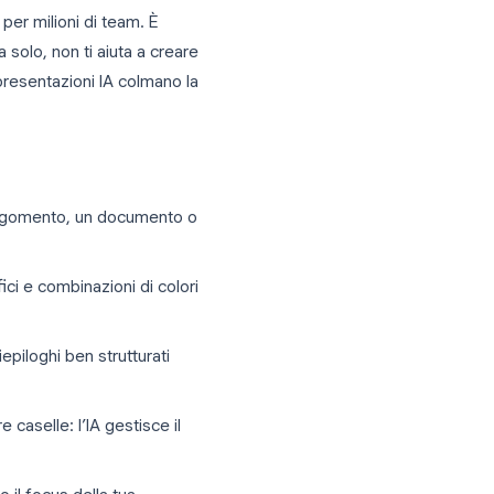
esentazioni IA per Google
 riferimento per milioni di team. È
razione. Ma da solo, non ti aiuta a creare
 i creatori di presentazioni IA colmano la
ides:
rtendo da un argomento, un documento o
atteri tipografici e combinazioni di colori