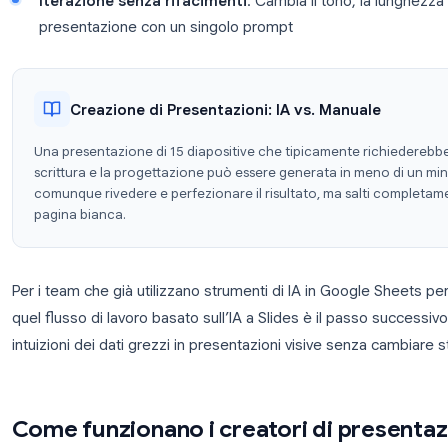
su ogni diapositiva
Qualità dei contenuti
: Ottieni punti di discuss
senza dover scrivere da zero
Riduzione dell’attrito nella progettazione
: 
layout e la gerarchia visiva
Iterazione senza rifacimenti
: Cambia il tono,
presentazione con un singolo prompt
Creazione di Presentazioni: IA vs. Man
Una presentazione di 15 diapositive che tipicamente 
scrittura e la progettazione può essere generata in 
comunque rivedere e perfezionare il risultato, ma s
pagina bianca.