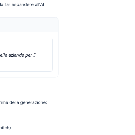
lo strumento:
ione di 10 slide sui risultati di marketing
estrae i punti chiave in slide
b o un video e lo strumento ne riassume il
 o una bozza da far espandere all’AI
nuto