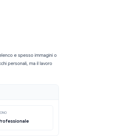
nze dell'AI nelle aziende per il
."
rsonalizzare prima della generazione:
, educativa, pitch)
reset)