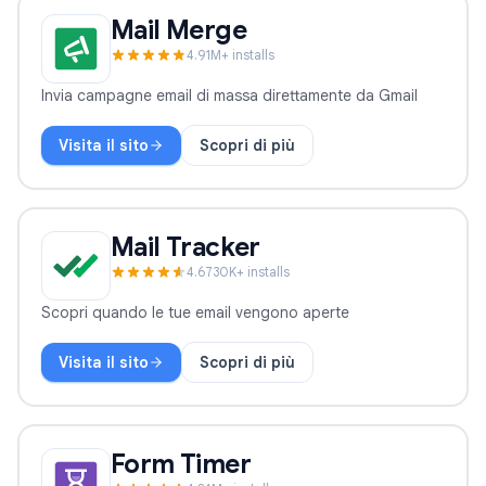
Mail Merge
4.9
1
M+ installs
Invia campagne email di massa direttamente da Gmail
Visita il sito
Scopri di più
Mail Merge
Mail Tracker
4.6
730
K+ installs
Scopri quando le tue email vengono aperte
Visita il sito
Scopri di più
Mail Tracker
Form Timer