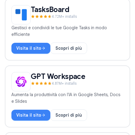
TasksBoard
4.7
2
M+ installs
Gestisci e condividi le tue Google Tasks in modo
efficiente
Visita il sito
Scopri di più
TasksBoard
GPT Workspace
4.8
7
M+ installs
Aumenta la produttività con l'IA in Google Sheets, Docs
e Slides
Visita il sito
Scopri di più
GPT Workspace