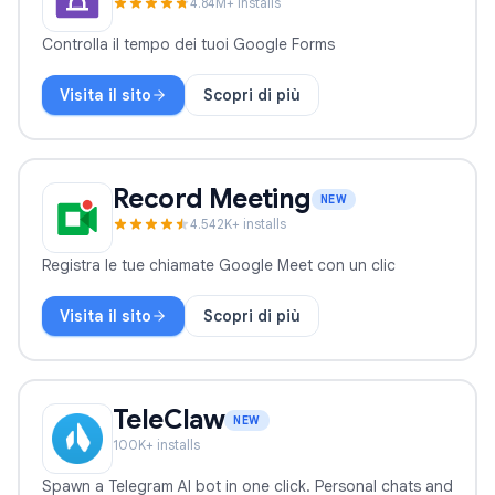
4.8
4
M+ installs
Controlla il tempo dei tuoi Google Forms
Visita il sito
Scopri di più
Form Timer
Record Meeting
NEW
4.5
42
K+ installs
Registra le tue chiamate Google Meet con un clic
Visita il sito
Scopri di più
Record Meeting
TeleClaw
NEW
100
K+ installs
Spawn a Telegram AI bot in one click. Personal chats and