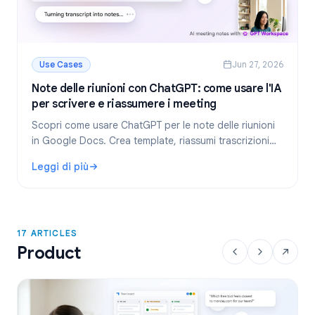
Use Cases
Jun 27, 2026
Note delle riunioni con ChatGPT: come usare l'IA
per scrivere e riassumere i meeting
Scopri come usare ChatGPT per le note delle riunioni
in Google Docs. Crea template, riassumi trascrizioni
ed estrai task con GPT Workspace.
Leggi di più
: Note delle riunioni con ChatGPT: come usare l'IA per scr
17 ARTICLES
Product