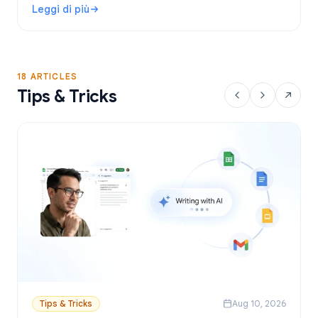
Leggi di più
personalizzate da Fogli Google.
: Strumento di Mail Merge per Gmail gratuito: le migliori o
18 ARTICLES
Tips & Tricks
Tips & Tricks
Aug 10, 2026