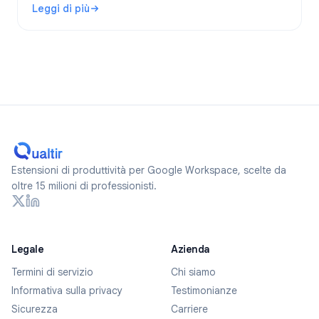
Leggi di più
anonimi nel 2026.
: I Google Forms sono anonimi? Cosa viene tracciato e co
Estensioni di produttività per Google Workspace, scelte da
oltre 15 milioni di professionisti.
Legale
Azienda
Termini di servizio
Chi siamo
Informativa sulla privacy
Testimonianze
Sicurezza
Carriere