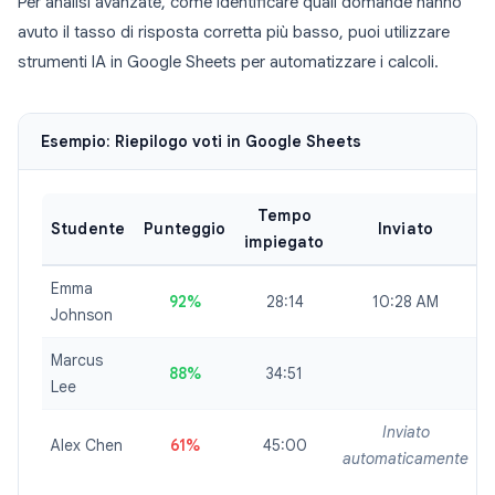
Per analisi avanzate, come identificare quali domande hanno
avuto il tasso di risposta corretta più basso, puoi utilizzare
strumenti IA in Google Sheets per automatizzare i calcoli.
Esempio: Riepilogo voti in Google Sheets
Tempo
Studente
Punteggio
Inviato
impiegato
Emma
92%
28:14
10:28 AM
Johnson
S
Marcus
88%
34:51
G
Lee
Inviato
Alex Chen
61%
45:00
automaticamente