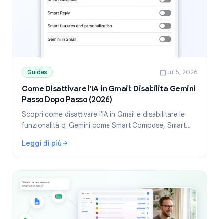
Guides
Jul 5, 2026
Come Disattivare l'IA in Gmail: Disabilita Gemini
Passo Dopo Passo (2026)
Scopri come disattivare l'IA in Gmail e disabilitare le
funzionalità di Gemini come Smart Compose, Smart
Reply e il pannello Gemini. Guida passo dopo passo
Leggi di più
per desktop e mobile.
: Come Disattivare l'IA in Gmail: Disabilita Gemini Passo 