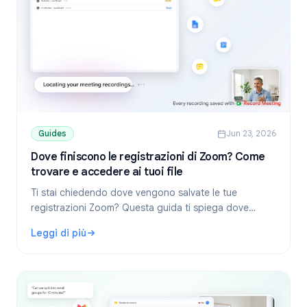
Guides
Jun 23, 2026
Dove finiscono le registrazioni di Zoom? Come
trovare e accedere ai tuoi file
Ti stai chiedendo dove vengono salvate le tue
registrazioni Zoom? Questa guida ti spiega dove
trovare i file in locale e sul cloud su Windows, Mac e
Leggi di più
mobile, oltre a come scaricarli e condividerli.
: Dove finiscono le registrazioni di Zoom? Come trovare e 