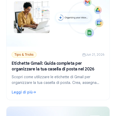
Tips & Tricks
Jun 21, 2026
Etichette Gmail: Guida completa per
organizzare la tua casella di posta nel 2026
Scopri come utilizzare le etichette di Gmail per
organizzare la tua casella di posta. Crea, assegna
colori, annida le etichette e automatizzale con i filtri
Leggi di più
per un flusso di lavoro più pulito.
: Etichette Gmail: Guida completa per organizzare la tua c