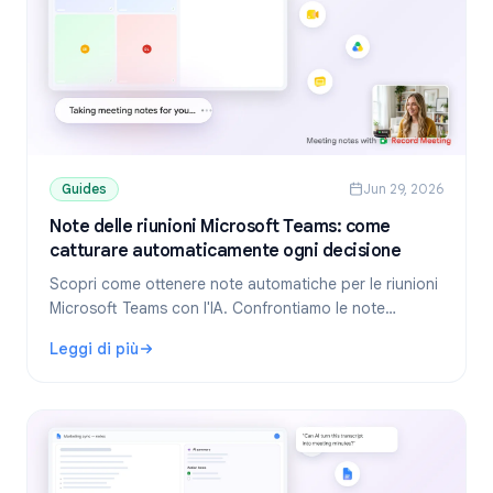
Guides
Jun 29, 2026
Note delle riunioni Microsoft Teams: come
catturare automaticamente ogni decisione
Scopri come ottenere note automatiche per le riunioni
Microsoft Teams con l'IA. Confrontiamo le note
integrate di Teams, Copilot e i software di trascrizione
Leggi di più
IA compatibili con ogni piano.
: Note delle riunioni Microsoft Teams: come catturare au