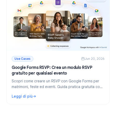
Use Cases
Jun 20, 2026
Google Forms RSVP: Crea un modulo RSVP
gratuito per qualsiasi evento
Scopri come creare un RSVP con Google Forms per
matrimoni, feste ed eventi. Guida pratica gratuita con
modelli, suggerimenti e impostazione automatica della
Leggi di più
scadenza.
: Google Forms RSVP: Crea un modulo RSVP gratuito per q