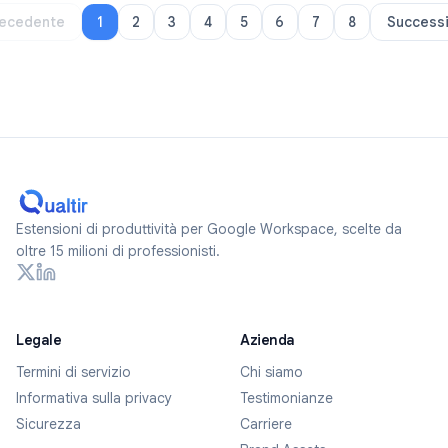
ecedente
1
2
3
4
5
6
7
8
Success
Estensioni di produttività per Google Workspace, scelte da
oltre 15 milioni di professionisti.
Legale
Azienda
Termini di servizio
Chi siamo
Informativa sulla privacy
Testimonianze
Sicurezza
Carriere