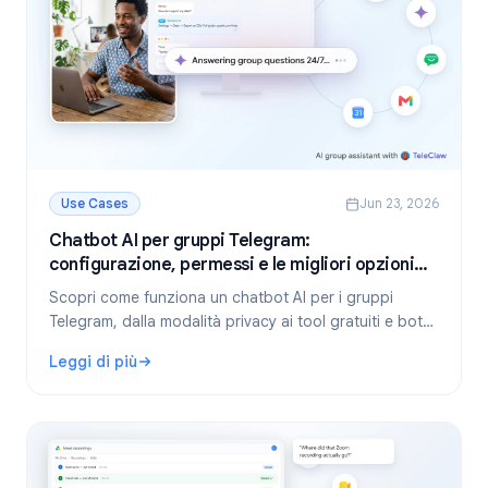
Use Cases
Jun 23, 2026
Chatbot AI per gruppi Telegram:
configurazione, permessi e le migliori opzioni
per il 2026
Scopri come funziona un chatbot AI per i gruppi
Telegram, dalla modalità privacy ai tool gratuiti e bot
self-hosted. Guida passo-passo e consigli pratici per
Leggi di più
la tua community.
: Chatbot AI per gruppi Telegram: configurazione, permessi