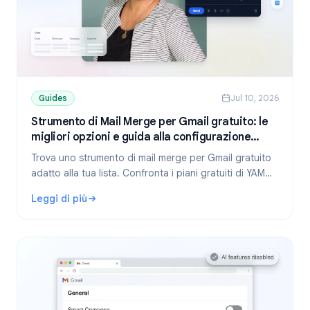
Guides
Jul 10, 2026
Strumento di Mail Merge per Gmail gratuito: le
migliori opzioni e guida alla configurazione
(2026)
Trova uno strumento di mail merge per Gmail gratuito
adatto alla tua lista. Confronta i piani gratuiti di YAMM,
Mailmeteor e Mail Merge e scopri come inviare email
Leggi di più
personalizzate da Fogli Google.
: Strumento di Mail Merge per Gmail gratuito: le migliori o