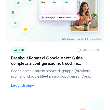
Guides
Jun 22, 2026
Breakout Rooms di Google Meet: Guida
completa a configurazione, trucchi e
registrazione
Scopri come usare le stanze di gruppo (breakout
rooms) di Google Meet passo dopo passo. Crea
stanze, gestisci i partecipanti, risolvi problemi comuni
Leggi di più
e registra le sessioni.
: Breakout Rooms di Google Meet: Guida completa a config