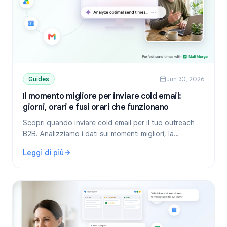
Guides
Jun 30, 2026
Il momento migliore per inviare cold email:
giorni, orari e fusi orari che funzionano
Scopri quando inviare cold email per il tuo outreach
B2B. Analizziamo i dati sui momenti migliori, la
gestione dei fusi orari, la programmazione su Gmail e
Leggi di più
come Mail Merge ti aiuta a centrare il target.
: Il momento migliore per inviare cold email: giorni, orari e