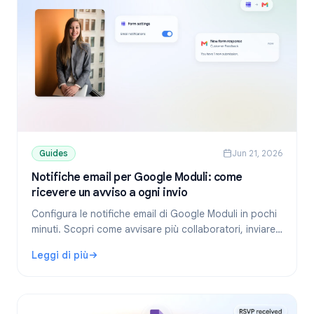
Guides
Jun 21, 2026
Notifiche email per Google Moduli: come
ricevere un avviso a ogni invio
Configura le notifiche email di Google Moduli in pochi
minuti. Scopri come avvisare più collaboratori, inviare
conferme ai compilatori e risolvere i problemi di
Leggi di più
mancata ricezione.
: Notifiche email per Google Moduli: come ricevere un avvi