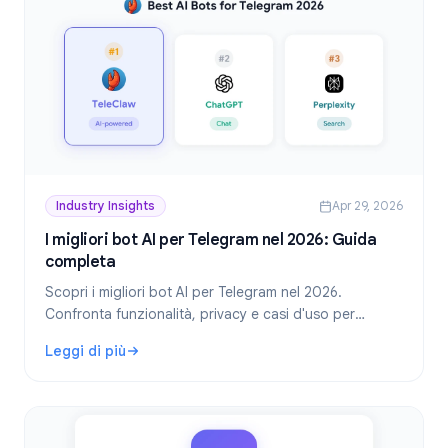
Industry Insights
Apr 29, 2026
I migliori bot AI per Telegram nel 2026: Guida
completa
Scopri i migliori bot AI per Telegram nel 2026.
Confronta funzionalità, privacy e casi d'uso per
trovare il bot AI di Telegram giusto per il tuo gruppo o
Leggi di più
per uso personale.
: I migliori bot AI per Telegram nel 2026: Guida completa