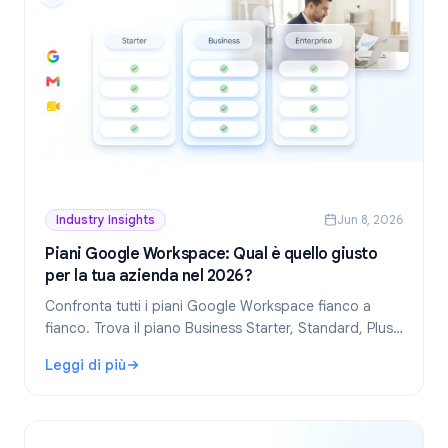
Industry Insights
Jun 8, 2026
Piani Google Workspace: Qual è quello giusto
per la tua azienda nel 2026?
Confronta tutti i piani Google Workspace fianco a
fianco. Trova il piano Business Starter, Standard, Plus
o Enterprise più adatto in base alle dimensioni del tuo
Leggi di più
team, al budget e alle esigenze funzionali.
: Piani Google Workspace: Qual è quello giusto per la tua 