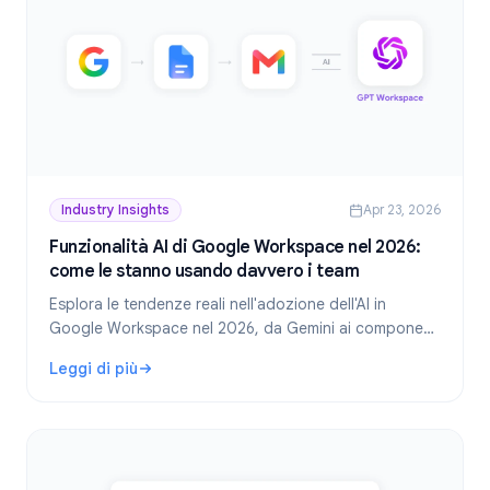
Industry Insights
Apr 23, 2026
Funzionalità AI di Google Workspace nel 2026:
come le stanno usando davvero i team
Esplora le tendenze reali nell'adozione dell'AI in
Google Workspace nel 2026, da Gemini ai componenti
aggiuntivi di terze parti. Quali funzionalità AI usano di
Leggi di più
più i team e cosa ci riserva il futuro.
: Funzionalità AI di Google Workspace nel 2026: come le 