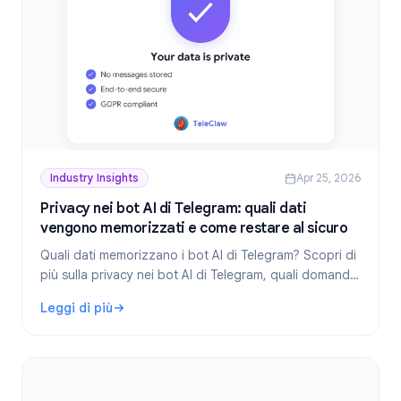
Industry Insights
Apr 25, 2026
Privacy nei bot AI di Telegram: quali dati
vengono memorizzati e come restare al sicuro
Quali dati memorizzano i bot AI di Telegram? Scopri di
più sulla privacy nei bot AI di Telegram, quali domande
porre prima di aggiungere un bot e come TeleClaw
Leggi di più
gestisce i tuoi dati.
: Privacy nei bot AI di Telegram: quali dati vengono memor