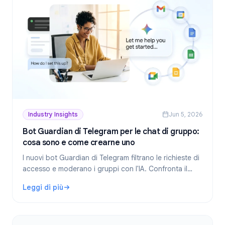
Industry Insights
Jun 5, 2026
Bot Guardian di Telegram per le chat di gruppo:
cosa sono e come crearne uno
I nuovi bot Guardian di Telegram filtrano le richieste di
accesso e moderano i gruppi con l'IA. Confronta il
percorso no-code di TeleClaw con i webhook manuali
Leggi di più
e scegli la configurazione giusta.
: Bot Guardian di Telegram per le chat di gruppo: cosa s