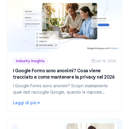
Industry Insights
Jun 14, 2026
I Google Forms sono anonimi? Cosa viene
tracciato e come mantenere la privacy nel 2026
I Google Forms sono anonimi? Scopri esattamente
quali dati raccoglie Google, quando le risposte
rivelano la tua identità e come creare moduli realmente
Leggi di più
anonimi nel 2026.
: I Google Forms sono anonimi? Cosa viene tracciato e co