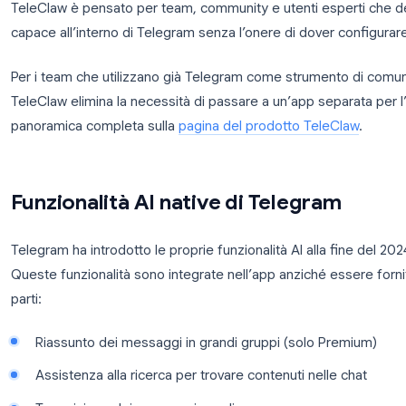
Risponde alle domande, riassume le conversazion
Supporta il linguaggio naturale in oltre 40 lingue
Risponde solo quando viene interpellato dirett
chat
Nessuna chiave API richiesta per gli utenti finali
chattare
TeleClaw è pensato per team, community e utenti e
capace all’interno di Telegram senza l’onere di dover
Per i team che utilizzano già Telegram come strume
TeleClaw elimina la necessità di passare a un’app s
panoramica completa sulla
pagina del prodotto Te