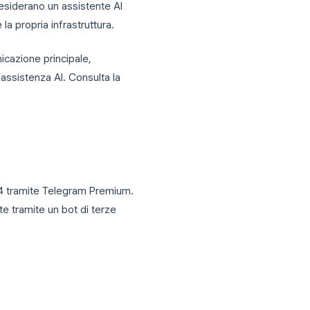
i e assiste con attività di scrittura
amente nei gruppi, così da non inondare la
: basta aggiungere il bot e iniziare a
sperti che desiderano un assistente AI
 configurare la propria infrastruttura.
nto di comunicazione principale,
eparata per l’assistenza AI. Consulta la
leClaw
.