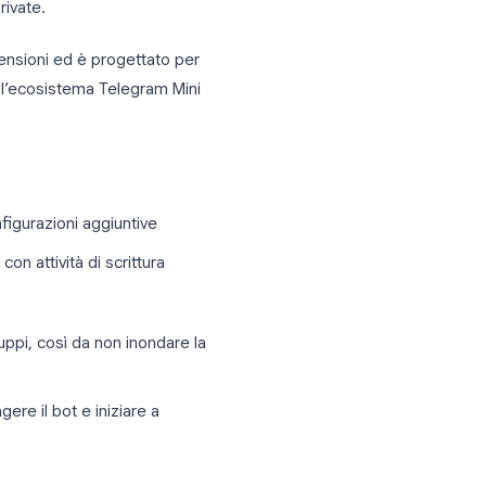
ificamente per Telegram. Configuralo
po o le chat private.
i di grandi dimensioni ed è progettato per
aggi privati e l’ecosistema Telegram Mini
ate senza configurazioni aggiuntive