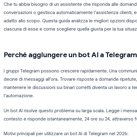
Telegram si è evoluto da una semplice app di messa
community e aziende gestiscono le operazioni quoti
una parte fondamentale del modo in cui le persone l
Che tu abbia bisogno di un assistente che rispond
conversazioni o gestisca automaticamente l’assisten
adatto allo scopo. Questa guida analizza le migliori 
ciascuna di esse e come scegliere quella giusta per
Perché aggiungere un bot AI a 
I gruppi Telegram possono crescere rapidamente.
decine di messaggi all’ora. Trovare risposte a dom
mantenere le discussioni sui binari corretti divent
l’automazione.