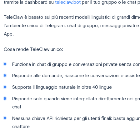
situazione.
TeleClaw
TeleClaw
è il principale assistente AI creato spec
tramite la dashboard su
teleclaw.bot
per il tuo grup
TeleClaw è basato sui più recenti modelli linguistic
l’ambiente unico di Telegram: chat di gruppo, mess
App.
Cosa rende TeleClaw unico:
Funziona in chat di gruppo e conversazioni priv