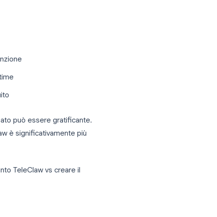
enAI
m utilizzando l’API di OpenAI. Questi
ofisticati agenti con memoria e capacità
ul comportamento
rsonalità specifica
lavoro