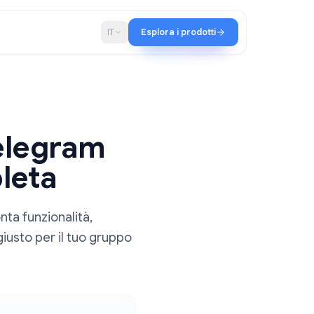
hip
Blog
IT
Esplora i prodotti
 per Telegram
completa
026. Confronta funzionalità,
di Telegram giusto per il tuo gruppo