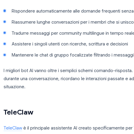
Un bot AI risolve questo problema su larga scala. L
contesto e risponde istantaneamente, 24 ore su 24, 
Motivi principali per utilizzare un bot AI di Telegram
Rispondere automaticamente alle domande freq
Riassumere lunghe conversazioni per i membri c
Tradurre messaggi per community multilingue i
Assistere i singoli utenti con ricerche, scrittura
Mantenere le chat di gruppo focalizzate filtran
I migliori bot AI vanno oltre i semplici schemi com
durante una conversazione, ricordano le interazioni 