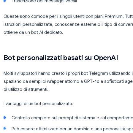
Funzionalità AI native di Telegr
Telegram ha introdotto le proprie funzionalità AI a
Queste funzionalità sono integrate nell’app anziché
parti:
Riassunto dei messaggi in grandi gruppi (solo
Assistenza alla ricerca per trovare contenuti ne
Trascrizione dei messaggi vocali
Queste sono comode per i singoli utenti con piani
istruzioni personalizzate, conoscenze esterne o il 
ottiene da un bot AI dedicato.