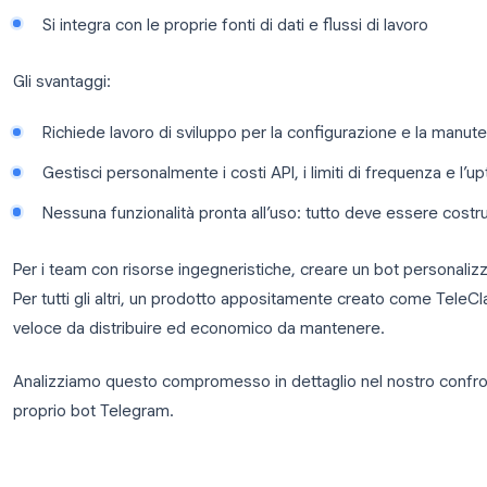
Bot personalizzati basati su Op
Molti sviluppatori hanno creato i propri bot Telegra
spaziano da semplici wrapper attorno a GPT-4o a s
di utilizzo di strumenti.
I vantaggi di un bot personalizzato:
Controllo completo sul prompt di sistema e s
Può essere ottimizzato per un dominio o una pe
Si integra con le proprie fonti di dati e flussi di 
Gli svantaggi: