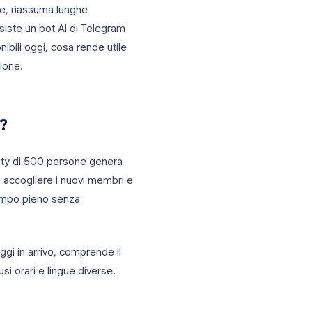
ggistica a una piattaforma in cui team,
diane. E nel 2026, i bot AI sono diventati
a utilizzano.
a alle domande, riassuma lunghe
za clienti, esiste un bot AI di Telegram
opzioni disponibili oggi, cosa rende utile
 la tua situazione.
Telegram?
 Una community di 500 persone genera
ande ripetute, accogliere i nuovi membri e
a un lavoro a tempo pieno senza