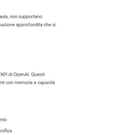
am
lla fine del 2024 tramite Telegram Premium.
 essere fornite tramite un bot di terze
 Premium)
lle chat
 Premium. Tuttavia, non supportano
tipo di conversazione approfondita che si