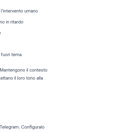
egge i messaggi in arrivo, comprende il
attraverso fusi orari e lingue diverse.
 nel 2026:
uenti senza l’intervento umano
he si uniscono in ritardo
n tempo reale
 e decisioni
do i messaggi fuori tema
ando-risposta. Mantengono il contesto
passate e adattano il loro tono alla