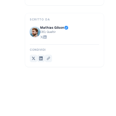
Iniziare con TeleClaw
Letture correlate
SCRITTO DA
Mathias Gilson
CEO, Qualtir
CONDIVIDI