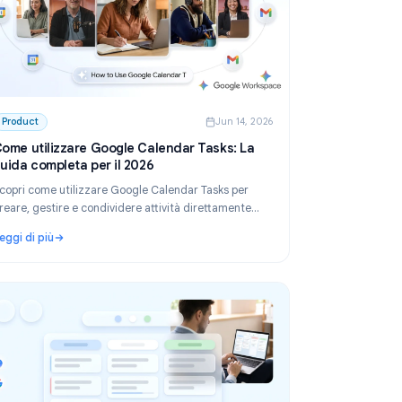
 2026
Product
Jun 14, 2026
ail
Come utilizzare Google Calendar Tasks: La
guida completa per il 2026
ori
Scopri come utilizzare Google Calendar Tasks per
creare, gestire e condividere attività direttamente
nto
all'interno di Google Calendar. Guida passo dopo
Leggi di più
passo per singoli utenti e team.
Merge per Gmail nel 2026
: Come utilizzare Google Calendar Tasks: La guida comp