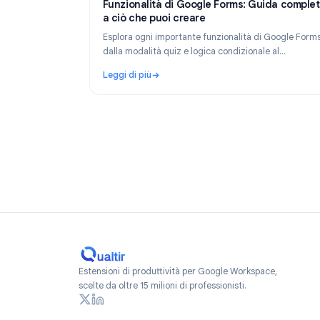
Product
Ma
Funzionalità di Google Forms: Guida 
a ciò che puoi creare
Esplora ogni importante funzionalità di Goog
dalla modalità quiz e logica condizionale al
caricamento di file, notifiche e limiti di tempo
Leggi di più
guida completa alle funzionalità.
: Funzionalità di Google Forms: Guida compl