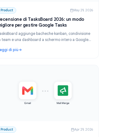
 2026
Product
May 29, 2026
Recensione di TasksBoard 2026: un modo
migliore per gestire Google Tasks
TasksBoard aggiunge bacheche kanban, condivisione
y e
in team e una dashboard a schermo intero a Google
 per
Tasks. La nostra recensione completa del 2026 copre
Leggi di più
funzionalità, prezzi e a chi è rivolto.
 (confronto tra opzioni gratuite e a pagamento)
: Recensione di TasksBoard 2026: un modo migliore pe