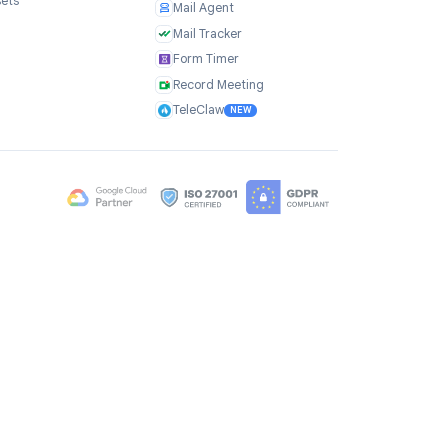
Azienda
Prodotti
Chi siamo
TasksBoard
Testimonianze
GPT Workspace
Carriere
Mail Merge
Brand Assets
Mail Agent
Blog
Mail Tracker
FAQ
Form Timer
Contatti
Record Meeting
TeleClaw
NEW