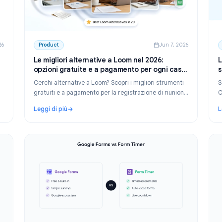
n 12, 2026
Product
Jun 7,
oogle
Le migliori alternative a Loom nel 2026:
à dei
opzioni gratuite e a pagamento per ogni c
d'uso
oogle
Cerchi alternative a Loom? Scopri i migliori strume
osta e
gratuiti e a pagamento per la registrazione di riuni
sioni
l'acquisizione dello schermo e i video asincroni nel
Leggi di più
2026.
 Forms nel 2026: estendi le funzionalità dei moduli
: Le migliori alternative a Loom nel 2026: opzion