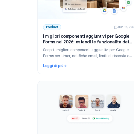
Product
Ju
I migliori componenti aggiuntivi per G
Forms nel 2026: estendi le funzionalit
moduli
Scopri i migliori componenti aggiuntivi per G
Forms per timer, notifiche email, limiti di risp
altro ancora. Estendi Google Forms con esten
Leggi di più
gratuite e a pagamento.
: I migliori componenti aggiuntivi per Google