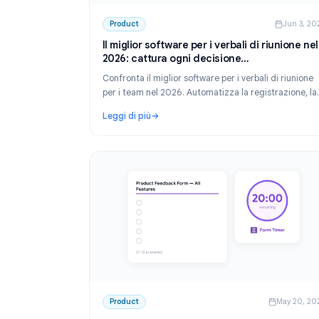
Product
J
Il miglior software per i verbali di riun
2026: cattura ogni decisione
automaticamente
Confronta il miglior software per i verbali di r
per i team nel 2026. Automatizza la registraz
trascrizione e le attività da svolgere in modo 
Leggi di più
vada perso dopo ogni chiamata.
: Il miglior software per i verbali di riunio