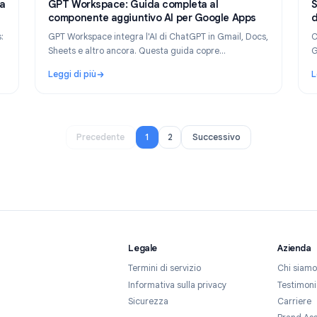
y 20, 2026
Product
May 8,
completa
GPT Workspace: Guida completa al
componente aggiuntivo AI per Google App
le Forms:
GPT Workspace integra l'AI di ChatGPT in Gmail, D
Sheets e altro ancora. Questa guida copre
. La
configurazione, funzionalità, casi d'uso e prezzi.
Leggi di più
eta a ciò che puoi creare
: GPT Workspace: Guida completa al componente
1
2
Precedente
Successivo