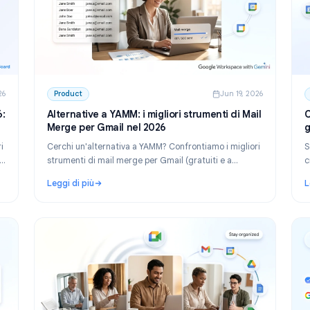
n 30, 2026
Product
Jun 19,
el 2026:
Alternative a YAMM: i migliori strumenti di M
Merge per Gmail nel 2026
 migliori
Cerchi un'alternativa a YAMM? Confrontiamo i migli
eale per i
strumenti di mail merge per Gmail (gratuiti e a
rd.
pagamento), i limiti giornalieri e quando è il mome
Leggi di più
di cambiare.
2026: gestione progetti gratuita per Google Workspace
: Alternative a YAMM: i migliori strumenti di Mail 