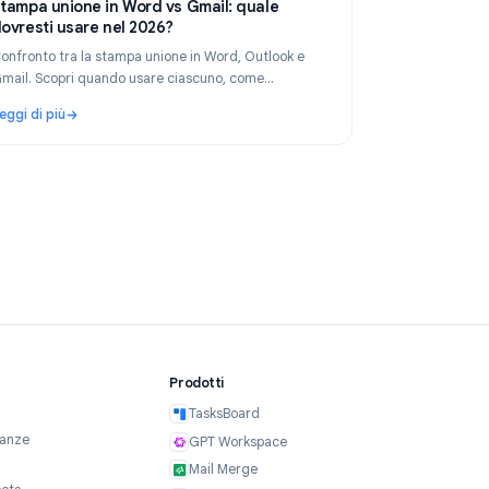
 2026
Product
Apr 29, 2026
Stampa unione in Word vs Gmail: quale
s
dovresti usare nel 2026?
ocs,
Confronto tra la stampa unione in Word, Outlook e
Gmail. Scopri quando usare ciascuno, come
funzionano e perché la stampa unione di Gmail è la
Leggi di più
scelta migliore per i team moderni.
 aggiuntivo AI per Google Apps
: Stampa unione in Word vs Gmail: quale dovresti usar