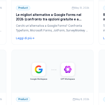
un 3, 2026
Product
May 31,
ione nel
Le migliori alternative a Google Forms nel
2026 (confronto tra opzioni gratuite e a
pagamento)
iunione
Cerchi un'alternativa a Google Forms? Confronta
ione, la
Typeform, Microsoft Forms, JotForm, SurveyMonke
che nulla
altri. Trova il miglior generatore di moduli gratuito
Leggi di più
le tue esigenze.
ne nel 2026: cattura ogni decisione automaticamente
: Le migliori alternative a Google Forms nel 2026