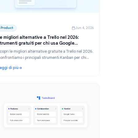
 2026
Product
Jun 4, 2026
Le migliori alternative a Trello nel 2026:
aso
strumenti gratuiti per chi usa Google
Workspace
nti
Scopri le migliori alternative gratuite a Trello nel 2026.
oni,
Confrontiamo i principali strumenti Kanban per chi
lavora già nell'ecosistema Google Workspace.
Leggi di più
i gratuite e a pagamento per ogni caso d'uso
: Le migliori alternative a Trello nel 2026: strumenti g