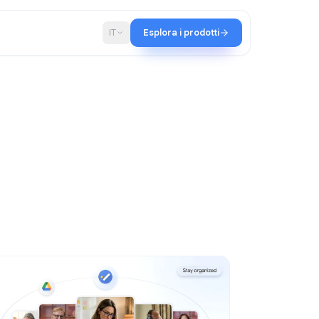
hip
Blog
IT
Esplora i prodotti
am Qualtir