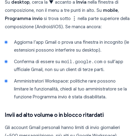
Su
desktop
, cerca la
▼
accanto a
Invia
nella finestra di
composizione, non il menu a tre punti in alto. Su
mobile
,
Programma invio
si trova sotto
⋮
nella parte superiore della
composizione (Android/iOS). Se manca ancora:
Aggiorna l’app Gmail o prova una finestra in incognito (le
estensioni possono interferire su desktop).
Conferma di essere su
mail.google.com
o sull’app
ufficiale Gmail, non su un client di terze parti.
Amministratori Workspace: politiche rare possono
limitare le funzionalità, chiedi al tuo amministratore se la
funzione Programma invio è stata disabilitata.
Invii ad alto volume o in blocco ritardati
Gli account Gmail personali hanno limiti di invio giornalieri
(~500 messaggi/giorno, più alti su Google Workspace).