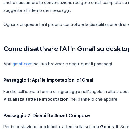
Funzionalità smart e personalizzazione
è un int
legge il contenuto delle tue email per alimentare f
automatica, le azioni suggerite e il comportamento 
Gemini in Gmail
è una novità. Aggiunge un’icona a fo
laterale destra che apre un pannello di chat AI. N
anche riassumere le conversazioni, redigere email 
suggerite all’interno dei messaggi.
Ognuna di queste ha il proprio controllo e la disabilit
Come disattivare l’AI in Gmail 
Apri
gmail.com
nel tuo browser e segui questi pass