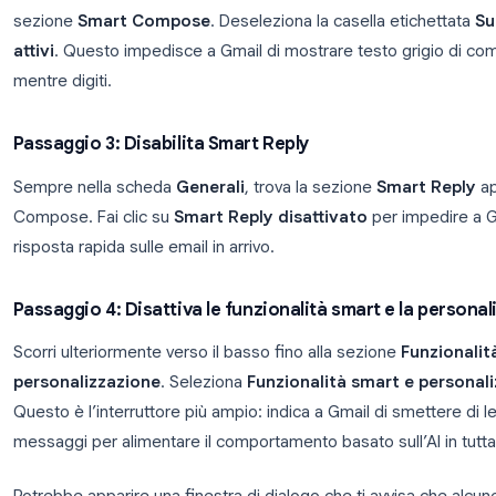
Passaggio 1: Apri le impostazioni di Gmail
Fai clic sull’icona a forma di ingranaggio nell’angolo 
Visualizza tutte le impostazioni
nel pannello che
Passaggio 2: Disabilita Smart Compose
Per impostazione predefinita, atterri sulla scheda
G
sezione
Smart Compose
. Deseleziona la casella 
attivi
. Questo impedisce a Gmail di mostrare test
mentre digiti.
Passaggio 3: Disabilita Smart Reply
Sempre nella scheda
Generali
, trova la sezione
Sm