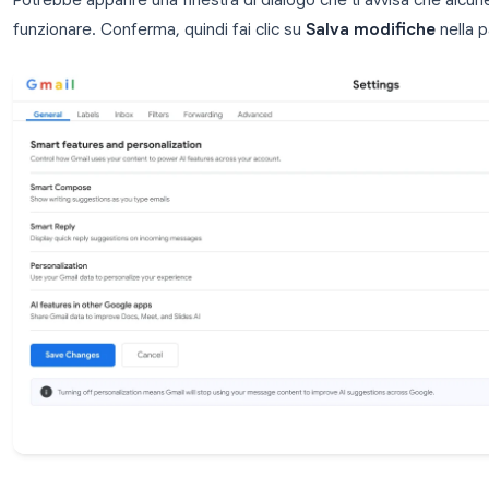
Compose. Fai clic su
Smart Reply disattivato
per 
risposta rapida sulle email in arrivo.
Passaggio 4: Disattiva le funzionalità smart 
Scorri ulteriormente verso il basso fino alla sezion
personalizzazione
. Seleziona
Funzionalità smart
Questo è l’interruttore più ampio: indica a Gmail di 
messaggi per alimentare il comportamento basato sul
Potrebbe apparire una finestra di dialogo che ti av
funzionare. Conferma, quindi fai clic su
Salva mod