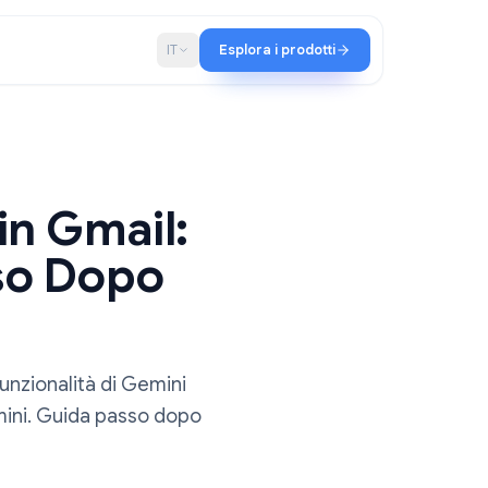
hip
Blog
IT
Esplora i prodotti
l'IA in Gmail:
i Passo Dopo
bilitare le funzionalità di Gemini
nnello Gemini. Guida passo dopo