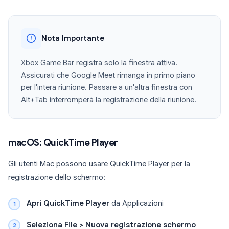
Nota Importante
Xbox Game Bar registra solo la finestra attiva.
Assicurati che Google Meet rimanga in primo piano
per l'intera riunione. Passare a un'altra finestra con
Alt+Tab interromperà la registrazione della riunione.
macOS: QuickTime Player
Gli utenti Mac possono usare QuickTime Player per la
registrazione dello schermo:
Apri QuickTime Player
da Applicazioni
Seleziona File > Nuova registrazione schermo