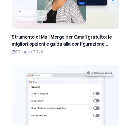
Strumento di Mail Merge per Gmail gratuito: le
migliori opzioni e guida alla configurazione
(2026)
10 luglio 2026