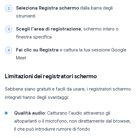
Seleziona Registra schermo
dalla barra degli
strumenti
Scegli l’area di registrazione
, schermo intero o
finestra specifica
Fai clic su Registra
e cattura la tua sessione Google
Meet
Limitazioni dei registratori schermo
Sebbene siano gratuiti e facili da usare, i registratori schermo
integrati hanno degli svantaggi:
Qualità audio
: Catturano l’audio attraverso gli
altoparlanti o il microfono, non direttamente dal browser,
il che può introdurre rumore di fondo