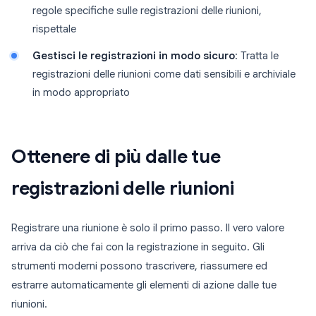
regole specifiche sulle registrazioni delle riunioni,
rispettale
Gestisci le registrazioni in modo sicuro
: Tratta le
registrazioni delle riunioni come dati sensibili e archiviale
in modo appropriato
Ottenere di più dalle tue
registrazioni delle riunioni
Registrare una riunione è solo il primo passo. Il vero valore
arriva da ciò che fai con la registrazione in seguito. Gli
strumenti moderni possono trascrivere, riassumere ed
estrarre automaticamente gli elementi di azione dalle tue
riunioni.