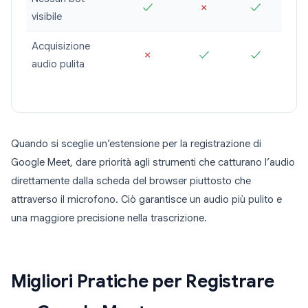
✓
✗
✓
visibile
Acquisizione
✗
✓
✓
audio pulita
Quando si sceglie un’estensione per la registrazione di
Google Meet, dare priorità agli strumenti che catturano l’audio
direttamente dalla scheda del browser piuttosto che
attraverso il microfono. Ciò garantisce un audio più pulito e
una maggiore precisione nella trascrizione.
Migliori Pratiche per Registrare