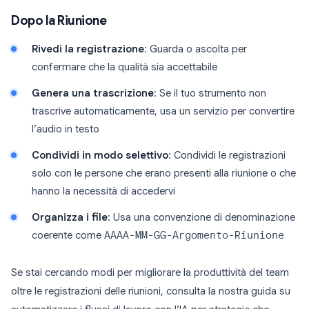
Dopo la Riunione
Rivedi la registrazione
: Guarda o ascolta per
confermare che la qualità sia accettabile
Genera una trascrizione
: Se il tuo strumento non
trascrive automaticamente, usa un servizio per convertire
l’audio in testo
Condividi in modo selettivo
: Condividi le registrazioni
solo con le persone che erano presenti alla riunione o che
hanno la necessità di accedervi
Organizza i file
: Usa una convenzione di denominazione
coerente come
AAAA-MM-GG-Argomento-Riunione
Se stai cercando modi per migliorare la produttività del team
oltre le registrazioni delle riunioni, consulta la nostra guida su