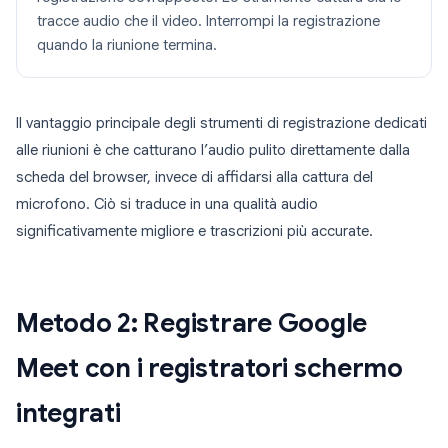
tracce audio che il video. Interrompi la registrazione
quando la riunione termina.
Il vantaggio principale degli strumenti di registrazione dedicati
alle riunioni è che catturano l’audio pulito direttamente dalla
scheda del browser, invece di affidarsi alla cattura del
microfono. Ciò si traduce in una qualità audio
significativamente migliore e trascrizioni più accurate.
Metodo 2: Registrare Google
Meet con i registratori schermo
integrati