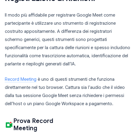
Il modo più affidabile per registrare Google Meet come
partecipante è utilizzare uno strumento di registrazione
costruito appositamente. A differenza dei registratori
schermo generici, questi strumenti sono progettati
specificamente per la cattura delle riunioni e spesso includono
funzionalità come trascrizione automatica, identificazione del
parlante e riepiloghi generati dall’IA.
Record Meeting
è uno di questi strumenti che funziona
direttamente nel tuo browser. Cattura sia l’audio che il video
dalla tua sessione Google Meet senza richiedere i permessi
dell’host o un piano Google Workspace a pagamento.
Prova Record
Meeting