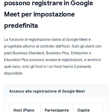
possono registrare in Google
Meet per impostazione
predefinita
La funzione di registrazione nativa di Google Meet è
progettata attorno al controllo dell’host. Solo gli utenti con
piani Business Standard, Business Plus, Enterprise o
Education Plus possono avviare le registrazioni, e anche in
quel caso, solo gli host e i co-host hanno il pulsante
disponibile.
Accesso alla registrazione di Google Meet
Host (Piano
Partecipante
Ospite