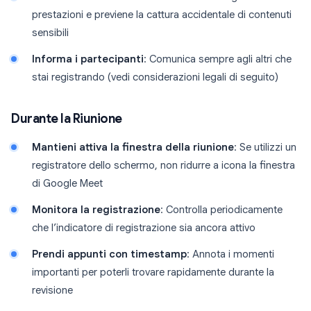
prestazioni e previene la cattura accidentale di contenuti
sensibili
Informa i partecipanti
: Comunica sempre agli altri che
stai registrando (vedi considerazioni legali di seguito)
Durante la Riunione
Mantieni attiva la finestra della riunione
: Se utilizzi un
registratore dello schermo, non ridurre a icona la finestra
di Google Meet
Monitora la registrazione
: Controlla periodicamente
che l’indicatore di registrazione sia ancora attivo
Prendi appunti con timestamp
: Annota i momenti
importanti per poterli trovare rapidamente durante la
revisione