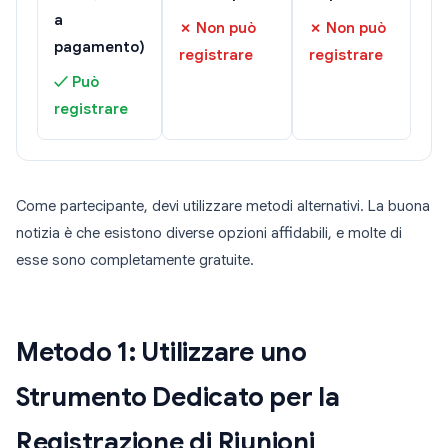
a
✗ Non può
✗ Non può
pagamento)
registrare
registrare
✓ Può
registrare
Come partecipante, devi utilizzare metodi alternativi. La buona
notizia è che esistono diverse opzioni affidabili, e molte di
esse sono completamente gratuite.
Metodo 1: Utilizzare uno
Strumento Dedicato per la
Registrazione di Riunioni