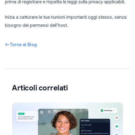
prima di registrare e rispetta le leggi sulla privacy applicabili.
Inizia a catturare le tue riunioni importanti oggi stesso, senza
bisogno dei permessi dell’host.
Torna al Blog
Articoli correlati