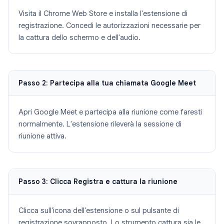
Visita il Chrome Web Store e installa l'estensione di
registrazione. Concedi le autorizzazioni necessarie per
la cattura dello schermo e dell'audio.
Passo 2: Partecipa alla tua chiamata Google Meet
Apri Google Meet e partecipa alla riunione come faresti
normalmente. L'estensione rileverà la sessione di
riunione attiva.
Passo 3: Clicca Registra e cattura la riunione
Clicca sull'icona dell'estensione o sul pulsante di
registrazione sovrapposto. Lo strumento cattura sia le