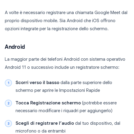
A volte è necessario registrare una chiamata Google Meet dal
proprio dispositivo mobile. Sia Android che iOS offrono
opzioni integrate per la registrazione dello schermo.
Android
La maggior parte dei telefoni Android con sistema operativo
Android 11 o successivo include un registratore schermo:
Scorri verso il basso
dalla parte superiore dello
schermo per aprire le Impostazioni Rapide
Tocca Registrazione schermo
(potrebbe essere
necessario modificare i riquadri per aggiungerlo)
Scegli di registrare l’audio
dal tuo dispositivo, dal
microfono o da entrambi