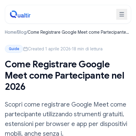
Home
/
Blog
/
Come Registrare Google Meet come Partecipante
nel 2026
Created 1 aprile 2026
·
18 min di lettura
Guide
Come Registrare Google
Meet come Partecipante nel
2026
Scopri come registrare Google Meet come
partecipante utilizzando strumenti gratuiti,
estensioni per browser e app per dispositivi
mobili, anche senza i.