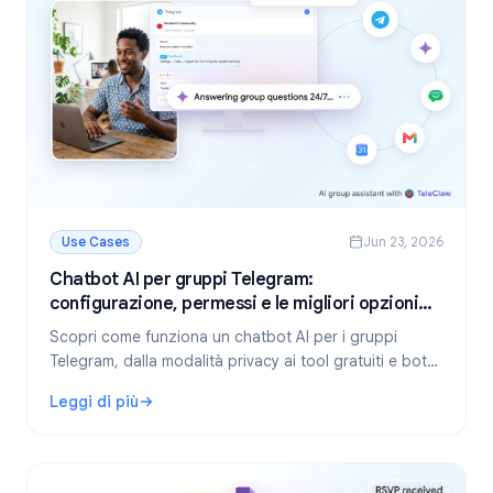
Use Cases
Jun 23, 2026
Chatbot AI per gruppi Telegram:
configurazione, permessi e le migliori opzioni
per il 2026
Scopri come funziona un chatbot AI per i gruppi
Telegram, dalla modalità privacy ai tool gratuiti e bot
self-hosted. Guida passo-passo e consigli pratici per
Leggi di più
la tua community.
: Chatbot AI per gruppi Telegram: configurazione, permessi