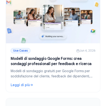
Use Cases
Jun 4, 2026
Modelli di sondaggio Google Forms: crea
sondaggi professionali per feedback e ricerca
Modelli di sondaggio gratuiti per Google Forms per
soddisfazione del cliente, feedback dei dipendenti,
NPS e altro. Guida passo dopo passo per creare,
Leggi di più
condividere e analizzare i sondaggi.
: Modelli di sondaggio Google Forms: crea sondaggi profe