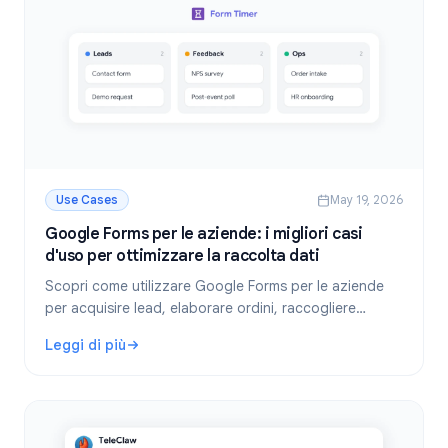
Use Cases
May 19, 2026
Google Forms per le aziende: i migliori casi
d'uso per ottimizzare la raccolta dati
Scopri come utilizzare Google Forms per le aziende
per acquisire lead, elaborare ordini, raccogliere
feedback e automatizzare i flussi di lavoro. Casi d'uso
Leggi di più
pratici con suggerimenti.
: Google Forms per le aziende: i migliori casi d'uso per ott