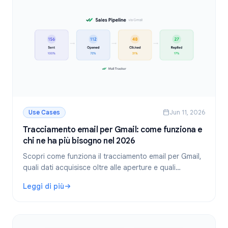
Use Cases
Jun 11, 2026
Tracciamento email per Gmail: come funziona e
chi ne ha più bisogno nel 2026
Scopri come funziona il tracciamento email per Gmail,
quali dati acquisisce oltre alle aperture e quali
professionisti ne traggono maggior valore. Guida alla
Leggi di più
configurazione inclusa.
: Tracciamento email per Gmail: come funziona e chi ne ha