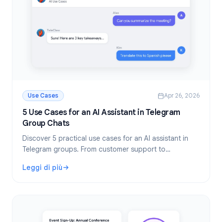
Use Cases
Apr 26, 2026
5 Use Cases for an AI Assistant in Telegram
Group Chats
Discover 5 practical use cases for an AI assistant in
Telegram groups. From customer support to
community management, learn how AI bots save time
Leggi di più
and improve group quality.
: 5 Use Cases for an AI Assistant in Telegram Group Chats