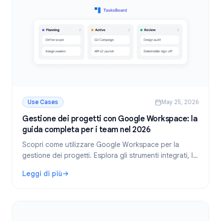
Use Cases
May 25, 2026
Gestione dei progetti con Google Workspace: la
guida completa per i team nel 2026
Scopri come utilizzare Google Workspace per la
gestione dei progetti. Esplora gli strumenti integrati, le
migliori pratiche e come TasksBoard sblocca la
Leggi di più
collaborazione del team in Google Tasks.
: Gestione dei progetti con Google Workspace: la guida c