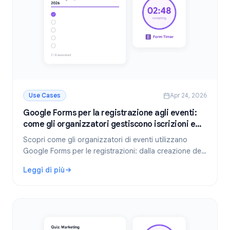
Use Cases
Apr 24, 2026
Google Forms per la registrazione agli eventi:
come gli organizzatori gestiscono iscrizioni e
scadenze
Scopri come gli organizzatori di eventi utilizzano
Google Forms per le registrazioni: dalla creazione del
modulo di iscrizione perfetto alla gestione automatica
Leggi di più
delle scadenze con Form Timer.
: Google Forms per la registrazione agli eventi: come gli 