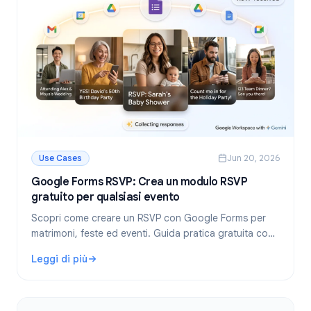
Use Cases
Jun 20, 2026
Google Forms RSVP: Crea un modulo RSVP
gratuito per qualsiasi evento
Scopri come creare un RSVP con Google Forms per
matrimoni, feste ed eventi. Guida pratica gratuita con
modelli, suggerimenti e impostazione automatica della
Leggi di più
scadenza.
: Google Forms RSVP: Crea un modulo RSVP gratuito per q