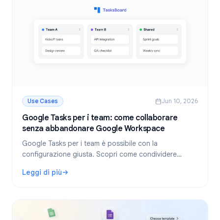
Use Cases
Jun 10, 2026
Google Tasks per i team: come collaborare
senza abbandonare Google Workspace
Google Tasks per i team è possibile con la
configurazione giusta. Scopri come condividere
elenchi di attività, assegnare lavoro e gestire progetti
Leggi di più
di team all'interno di Google Workspace usando
: Google Tasks per i team: come collaborare senza abba
TasksBoard.