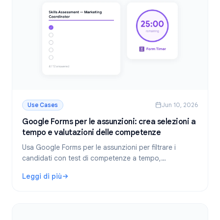
Use Cases
Jun 10, 2026
Google Forms per le assunzioni: crea selezioni a
tempo e valutazioni delle competenze
Usa Google Forms per le assunzioni per filtrare i
candidati con test di competenze a tempo,
candidature e valutazioni strutturate. Guida passo
Leggi di più
dopo passo alla configurazione per i team HR.
: Google Forms per le assunzioni: crea selezioni a tempo 