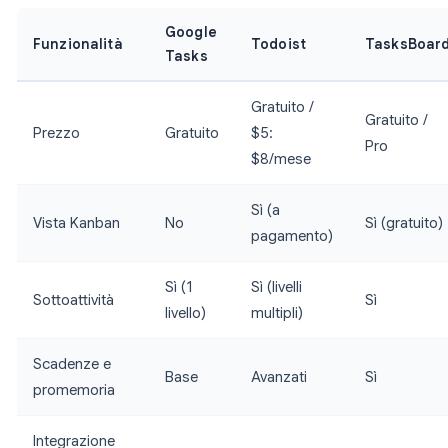
Google
Funzionalità
Todoist
TasksBoar
Tasks
Gratuito /
Gratuito /
Prezzo
Gratuito
$5:
Pro
$8/mese
Sì (a
Vista Kanban
No
Sì (gratuito)
pagamento)
Sì (1
Sì (livelli
Sottoattività
Sì
livello)
multipli)
Scadenze e
Base
Avanzati
Sì
promemoria
Integrazione