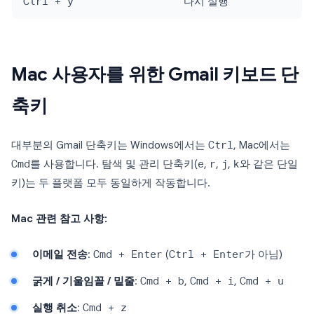
Ctrl + y
다시 실행
Mac 사용자를 위한 Gmail 키보드 단
축키
대부분의 Gmail 단축키는 Windows에서는
Ctrl
, Mac에서는
Cmd
를 사용합니다. 탐색 및 관리 단축키(
e
,
r
,
j
,
k
와 같은 단일
키)는 두 플랫폼 모두 동일하게 작동합니다.
Mac 관련 참고 사항:
이메일 전송
:
Cmd + Enter
(
Ctrl + Enter
가 아님)
굵게 / 기울임꼴 / 밑줄
:
Cmd + b
,
Cmd + i
,
Cmd + u
실행 취소
:
Cmd + z