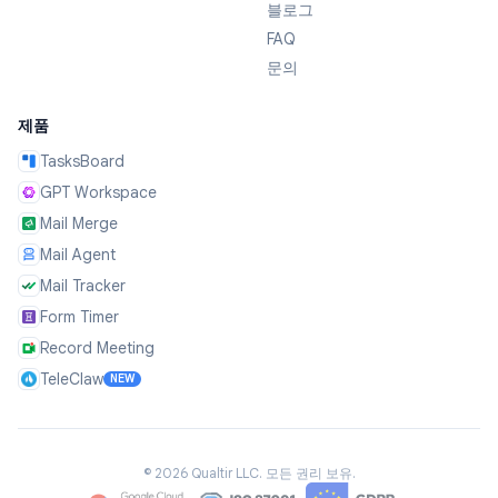
블로그
FAQ
문의
제품
TasksBoard
GPT Workspace
Mail Merge
Mail Agent
Mail Tracker
Form Timer
Record Meeting
TeleClaw
NEW
©
2026
Qualtir LLC.
모든 권리 보유.