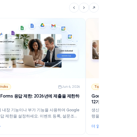
더 읽기
더
인 아웃리치 전략을 소개합니다.
립
(2026)
: 콜드 이메일 발송 최적의 시간: 요일, 시간대, 타임존 가이드
:
6
Tips & Tricks
Jun 6, 2026