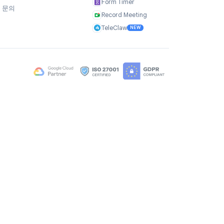
회사
제품
소개
TasksBoard
방침
사용자 후기
GPT Workspace
채용
Mail Merge
Brand Assets
Mail Agent
블로그
Mail Tracker
FAQ
Form Timer
문의
Record Meeting
TeleClaw
NEW