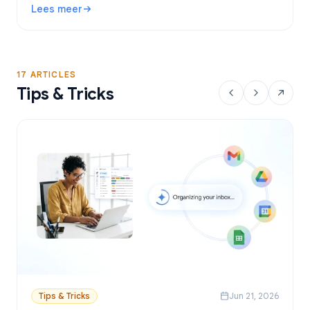
Lees meer
Google Sheets.
: Gratis Gmail Mail Merge tool: De beste opties en handle
17 ARTICLES
Tips & Tricks
Tips & Tricks
Jun 21, 2026