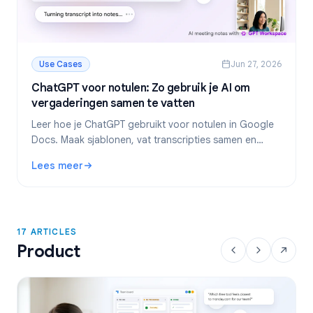
Use Cases
Jun 27, 2026
ChatGPT voor notulen: Zo gebruik je AI om
vergaderingen samen te vatten
Leer hoe je ChatGPT gebruikt voor notulen in Google
Docs. Maak sjablonen, vat transcripties samen en
extraheer actiepunten met GPT Workspace.
Lees meer
: ChatGPT voor notulen: Zo gebruik je AI om vergaderinge
17 ARTICLES
Product