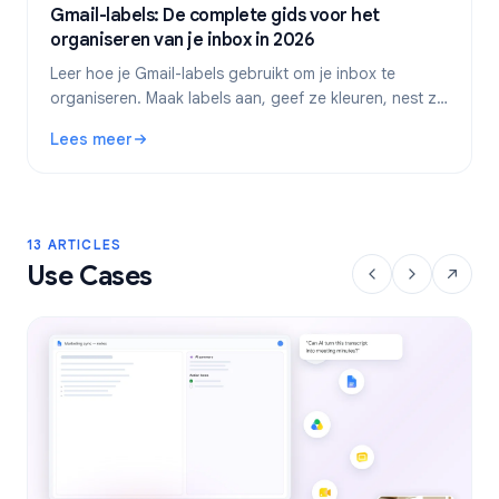
Gmail-labels: De complete gids voor het
organiseren van je inbox in 2026
Leer hoe je Gmail-labels gebruikt om je inbox te
organiseren. Maak labels aan, geef ze kleuren, nest ze
en automatiseer ze met filters voor een efficiëntere e-
Lees meer
mailworkflow.
: Gmail-labels: De complete gids voor het organiseren van
13 ARTICLES
Use Cases