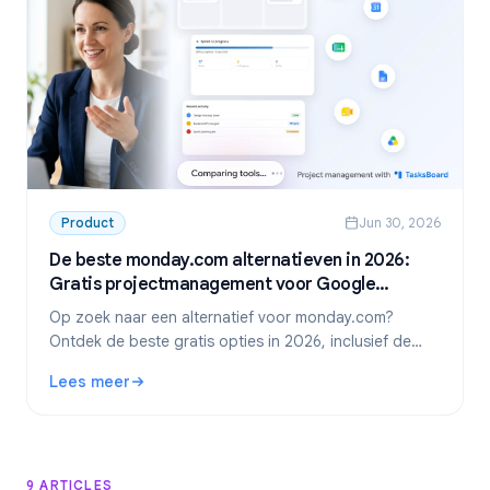
Product
Jun 30, 2026
De beste monday.com alternatieven in 2026:
Gratis projectmanagement voor Google
Workspace
Op zoek naar een alternatief voor monday.com?
Ontdek de beste gratis opties in 2026, inclusief de
absolute favoriet voor Google Workspace-teams:
Lees meer
TasksBoard.
: De beste monday.com alternatieven in 2026: Gratis pr
9 ARTICLES