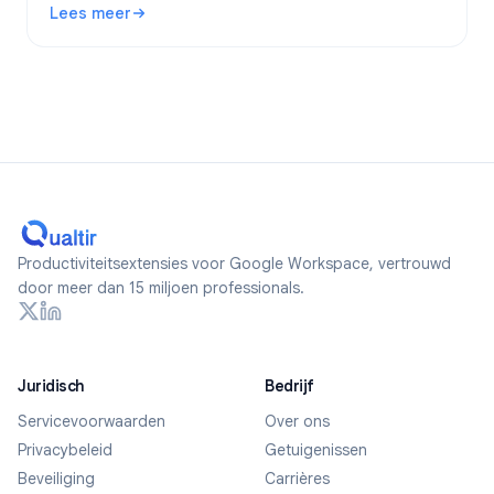
Lees meer
formulieren maakt.
: Zijn Google Forms anoniem? Wat wordt er bijgehouden en 
Productiviteitsextensies voor Google Workspace, vertrouwd
door meer dan 15 miljoen professionals.
Juridisch
Bedrijf
Servicevoorwaarden
Over ons
Privacybeleid
Getuigenissen
Beveiliging
Carrières