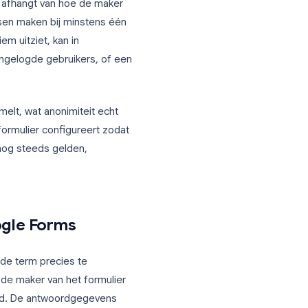
, HR-afdelingen en marketingteams:
zijn
t dit volledig afhangt van hoe de maker
de meeste mensen maken bij minstens één
ndenten anoniem uitziet, kan in
eperken tot ingelogde gebruikers, of een
poor bieden.
andaard verzamelt, wat anonimiteit echt
, hoe je een formulier configureert zodat
n anonimiteit nog steeds gelden,