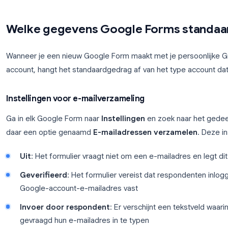
van één antwoord per persoon af te dwingen
Het verkeerd configureren van een van deze instell
verbreken. Een formulier waarbij e-mailverzamelin
inlogvereiste geldt, logt op backend-niveau voor
Google-account elk antwoord heeft ingediend.
Welke gegevens Google Forms 
Wanneer je een nieuw Google Form maakt met je p
account, hangt het standaardgedrag af van het type
Instellingen voor e-mailverzameling