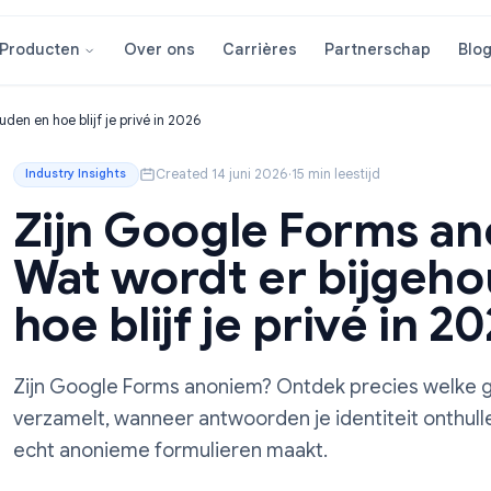
Over ons
Carrières
Partner
Producten
ijgehouden en hoe blijf je privé in 2026
Created 14 juni 2026
·
15 min leestijd
Industry Insights
Zijn Google For
Wat wordt er bi
hoe blijf je privé
Zijn Google Forms anoniem? Ontdek pre
verzamelt, wanneer antwoorden je identite