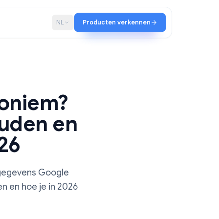
schap
Blog
NL
Producten verkennen
ms anoniem?
jgehouden en
 in 2026
cies welke gegevens Google
it onthullen en hoe je in 2026