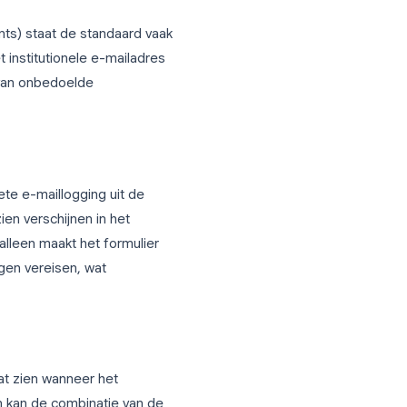
aar het gedeelte
Antwoorden
. Je vindt
elen
. Deze instelling heeft drie modi:
es en legt dit niet automatisch vast
ndenten inloggen en legt automatisch hun
tekstveld waarin respondenten wordt
isatieaccounts) staat de standaard vaak
tomatisch het institutionele e-mailadres
ende oorzaak van onbedoelde
loer.
eschakeld