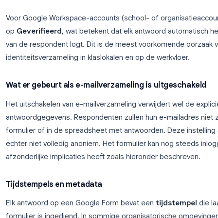
Ga in elk Google Form naar
Instellingen
en zoek n
daar een optie genaamd
E-mailadressen verzam
Uit
: Het formulier vraagt niet om een e-mailadr
Geverifieerd
: Het formulier vereist dat respo
Google-account-e-mailadres vast
Invoer door respondent
: Er verschijnt een 
gevraagd hun e-mailadres in te typen
Voor Google Workspace-accounts (school- of organ
op
Geverifieerd
, wat betekent dat elk antwoord au
van de respondent logt. Dit is de meest voorkom
identiteitsverzameling in klaslokalen en op de werkv
Wat er gebeurt als e-mailverzameling is uitg