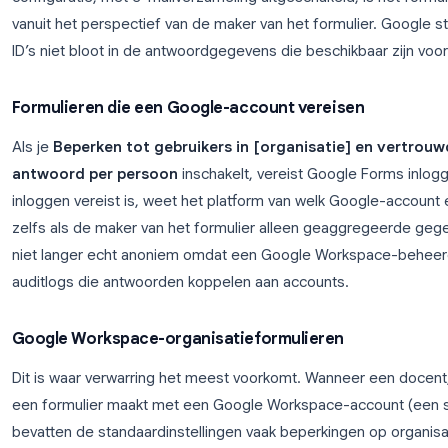
Zijn Google Forms standaard a
Het antwoord op de vraag of Google Forms standaar
formuliertype, en de verschillen zijn belangrijk.
Openbare formulieren (geen inlog vereist)
Als je een Google Form maakt met een persoonlijk
buiten je organisatie stuurt, is de standaard inlogin
Respondenten kunnen de link openen en indienen 
configuratie, met e-mailverzameling uitgeschakeld,
vanuit het perspectief van de maker van het formul
ID’s niet bloot in de antwoordgegevens die beschik