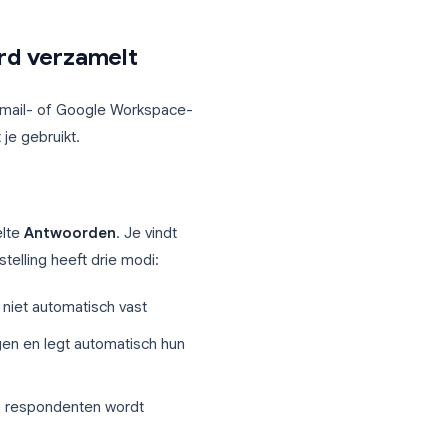
ingen kan de anonimiteit die je beoogde
g is uitgeschakeld, maar waarvoor wel een
 Workspace-beheerders nog steeds welk
standaard verzamelt
ersoonlijke Gmail- of Google Workspace-
 account dat je gebruikt.