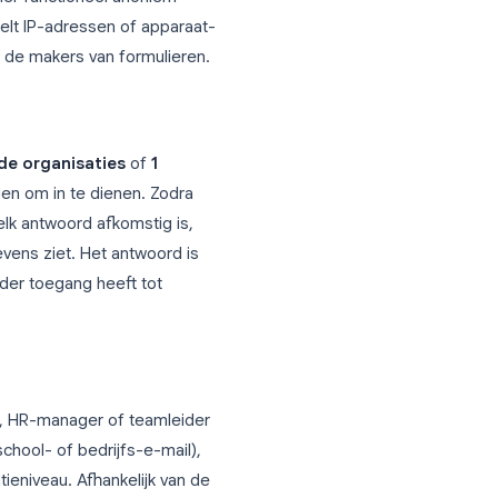
noniem?
d anoniem zijn, varieert per
 Gmail-account en dit naar respondenten
stelling meestal
Niet vereist
.
zonder Google-account. In deze
 is het formulier functioneel anoniem
ier. Google stelt IP-adressen of apparaat-
baar zijn voor de makers van formulieren.