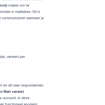
el de expliciete e-maillogging uit de
dres niet zien verschijnen in het
e instelling alleen maakt het formulier
g steeds inloggen vereisen, wat
chreven.
tempel
die laat zien wanneer het
che omgevingen kan de combinatie van de
ijd het gemakkelijk maken om te
diend, zelfs zonder e-mailadres. Dit is
espondenten te communiceren wanneer je