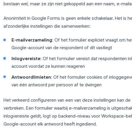
Wat “anoniem” eigenlijk beteke
Voordat we in de instellingen duiken, is het de mo
definiëren. Een
anoniem Google Form
is een for
niet kan identificeren wie een specifiek antwoord
bestaan wel, maar ze zijn niet gekoppeld aan een 
Anonimiteit in Google Forms is geen enkele schakela
afzonderlijke instellingen die samenwerken:
E-mailverzameling
: Of het formulier explicie
Google-account van de respondent of dit vastl
Inlogvereiste
: Of het formulier vereist dat 
account voordat ze kunnen reageren
Antwoordlimieten
: Of het formulier cookies