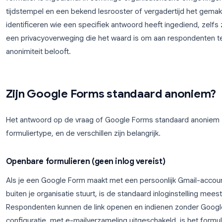
Het uitschakelen van e-mailverzameling verwijdert w
antwoordgegevens. Respondenten zullen hun e-maila
formulier of in de spreadsheet met antwoorden. Dez
echter niet volledig anoniem. Het formulier kan no
afzonderlijke implicaties heeft zoals hieronder bes
Tijdstempels en metadata
Elk antwoord op een Google Form bevat een
tijds
formulier is ingediend. In sommige organisatoris
tijdstempel en een bekend lesrooster of vergadert
identificeren wie een specifiek antwoord heeft inge
een privacyoverweging die het waard is om aan r
anonimiteit belooft.