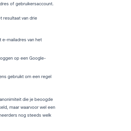
nt in Google Forms
eite waard om de term precies te
mulier waarbij de maker van het formulier
 heeft ingediend. De antwoordgegevens
naam, e-mailadres of gebruikersaccount.
ar. Het is het resultaat van drie
t vraagt om het e-mailadres van het
egt
respondenten inloggen op een Google-
 of inloggegevens gebruikt om een regel