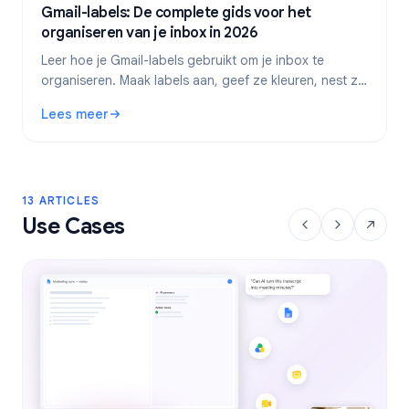
Gmail-labels: De complete gids voor het
organiseren van je inbox in 2026
Leer hoe je Gmail-labels gebruikt om je inbox te
organiseren. Maak labels aan, geef ze kleuren, nest ze
en automatiseer ze met filters voor een efficiëntere e-
Lees meer
mailworkflow.
: Gmail-labels: De complete gids voor het organiseren van
13 ARTICLES
Use Cases