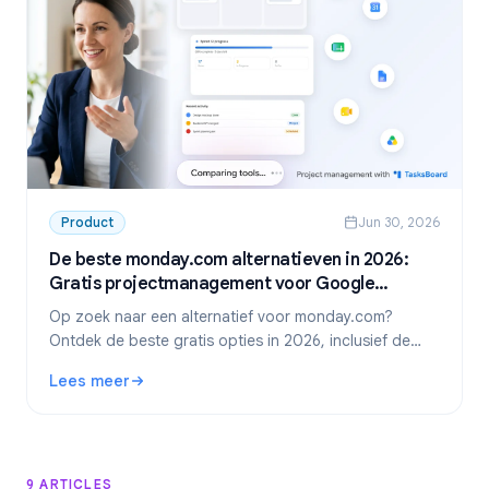
Product
Jun 30, 2026
De beste monday.com alternatieven in 2026:
Gratis projectmanagement voor Google
Workspace
Op zoek naar een alternatief voor monday.com?
Ontdek de beste gratis opties in 2026, inclusief de
absolute favoriet voor Google Workspace-teams:
Lees meer
TasksBoard.
: De beste monday.com alternatieven in 2026: Gratis pr
9 ARTICLES