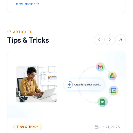
Lees meer
Google Sheets.
: Gratis Gmail Mail Merge tool: De beste opties en handle
17 ARTICLES
Tips & Tricks
Tips & Tricks
Jun 21, 2026