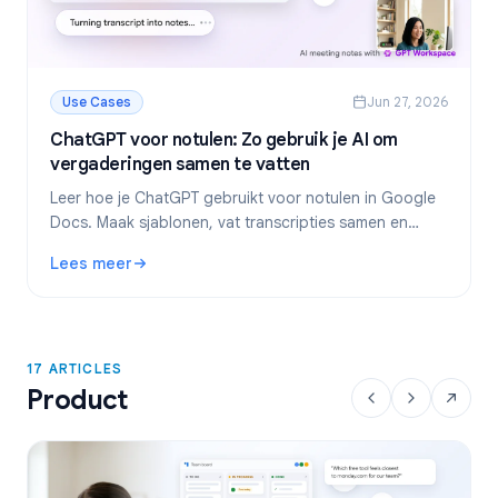
Use Cases
Jun 27, 2026
ChatGPT voor notulen: Zo gebruik je AI om
vergaderingen samen te vatten
Leer hoe je ChatGPT gebruikt voor notulen in Google
Docs. Maak sjablonen, vat transcripties samen en
extraheer actiepunten met GPT Workspace.
Lees meer
: ChatGPT voor notulen: Zo gebruik je AI om vergaderinge
17 ARTICLES
Product