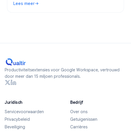
Lees meer
formulieren maakt.
: Zijn Google Forms anoniem? Wat wordt er bijgehouden en 
Productiviteitsextensies voor Google Workspace, vertrouwd
door meer dan 15 miljoen professionals.
Juridisch
Bedrijf
Servicevoorwaarden
Over ons
Privacybeleid
Getuigenissen
Beveiliging
Carrières