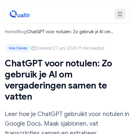
Home
/
Blog
/
ChatGPT voor notulen: Zo gebruik je AI om
vergaderingen samen te vatten
Created 27 juni 2026
·
11 min leestijd
Use Cases
ChatGPT voor notulen: Zo
gebruik je AI om
vergaderingen samen te
vatten
Leer hoe je ChatGPT gebruikt voor notulen in
Google Docs. Maak sjablonen, vat
transcripties samen en extraheer