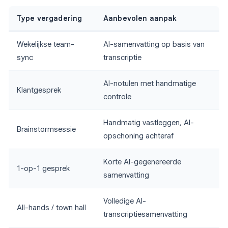
Type vergadering
Aanbevolen aanpak
Wekelijkse team-
AI-samenvatting op basis van
sync
transcriptie
AI-notulen met handmatige
Klantgesprek
controle
Handmatig vastleggen, AI-
Brainstormsessie
opschoning achteraf
Korte AI-gegenereerde
1-op-1 gesprek
samenvatting
Volledige AI-
All-hands / town hall
transcriptiesamenvatting