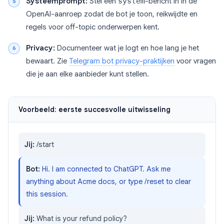
Systeemprompt:
Stel een
system
-bericht in in de
OpenAI-aanroep zodat de bot je toon, reikwijdte en
regels voor off-topic onderwerpen kent.
Privacy:
Documenteer wat je logt en hoe lang je het
bewaart. Zie
Telegram bot privacy-praktijken
voor vragen
die je aan elke aanbieder kunt stellen.
Voorbeeld: eerste succesvolle uitwisseling
Jij:
/start
Bot:
Hi. I am connected to ChatGPT. Ask me
anything about Acme docs, or type /reset to clear
this session.
Jij:
What is your refund policy?