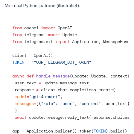
Minimaal Python-patroon (illustratief):
from
 openai 
import
 OpenAI
from
 telegram 
import
 Update
from
 telegram.ext 
import
 Application, MessageHandl
client 
=
 OpenAI()
TOKEN
 =
 "YOUR_TELEGRAM_BOT_TOKEN"
async
 def
 handle_message
(update: Update, context):
 user_text 
=
 update.message.text
 response 
=
 client.chat.completions.create(
 model
=
"gpt-4o-mini"
,
 messages
=
[{
"role"
: 
"user"
, 
"content"
: user_text}]
 )
 await
 update.message.reply_text(response.choices[
app 
=
 Application.builder().token(
TOKEN
).build()