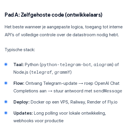
Pad A: Zelfgehoste code (ontwikkelaars)
Het beste wanneer je aangepaste logica, toegang tot interne
API’s of volledige controle over de datastroom nodig hebt.
Typische stack:
Taal:
Python (
python-telegram-bot
,
aiogram
) of
Node.js (
telegraf
,
grammY
)
Flow:
Ontvang Telegram-update → roep OpenAI Chat
Completions aan → stuur antwoord met
sendMessage
Deploy:
Docker op een VPS, Railway, Render of Fly.io
Updates:
Long polling voor lokale ontwikkeling,
webhooks voor productie