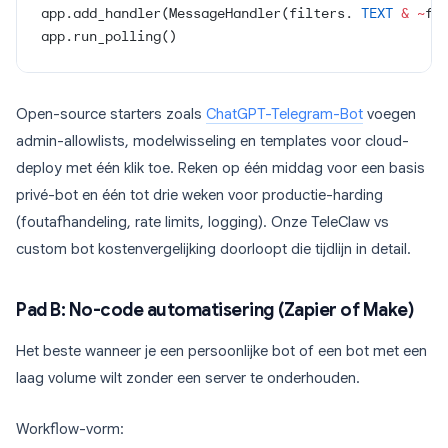
app.add_handler(MessageHandler(filters. 
TEXT
 &
 ~
fi
app.run_polling()
Open-source starters zoals
ChatGPT-Telegram-Bot
voegen
admin-allowlists, modelwisseling en templates voor cloud-
deploy met één klik toe. Reken op één middag voor een basis
privé-bot en één tot drie weken voor productie-harding
(foutafhandeling, rate limits, logging). Onze TeleClaw vs
custom bot kostenvergelijking doorloopt die tijdlijn in detail.
Pad B: No-code automatisering (Zapier of Make)
Het beste wanneer je een persoonlijke bot of een bot met een
laag volume wilt zonder een server te onderhouden.
Workflow-vorm: