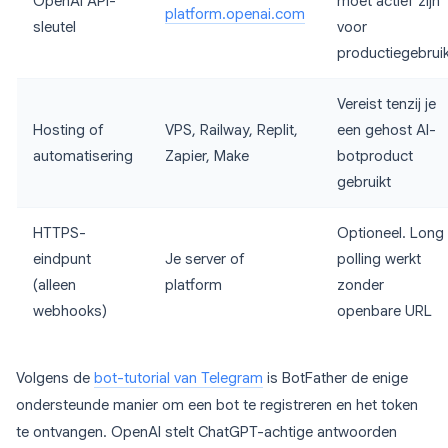
OpenAI API-
moet actief zijn
platform.openai.com
sleutel
voor
productiegebrui
Vereist tenzij je
Hosting of
VPS, Railway, Replit,
een gehost AI-
automatisering
Zapier, Make
botproduct
gebruikt
HTTPS-
Optioneel. Long
eindpunt
Je server of
polling werkt
(alleen
platform
zonder
webhooks)
openbare URL
Volgens de
bot-tutorial van Telegram
is BotFather de enige
ondersteunde manier om een bot te registreren en het token
te ontvangen. OpenAI stelt ChatGPT-achtige antwoorden