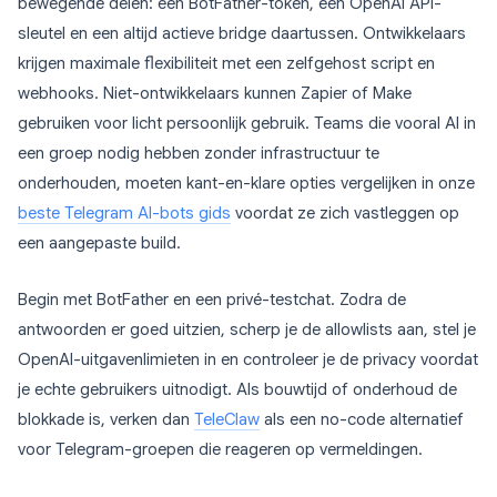
bewegende delen: een BotFather-token, een OpenAI API-
sleutel en een altijd actieve bridge daartussen. Ontwikkelaars
krijgen maximale flexibiliteit met een zelfgehost script en
webhooks. Niet-ontwikkelaars kunnen Zapier of Make
gebruiken voor licht persoonlijk gebruik. Teams die vooral AI in
een groep nodig hebben zonder infrastructuur te
onderhouden, moeten kant-en-klare opties vergelijken in onze
beste Telegram AI-bots gids
voordat ze zich vastleggen op
een aangepaste build.
Begin met BotFather en een privé-testchat. Zodra de
antwoorden er goed uitzien, scherp je de allowlists aan, stel je
OpenAI-uitgavenlimieten in en controleer je de privacy voordat
je echte gebruikers uitnodigt. Als bouwtijd of onderhoud de
blokkade is, verken dan
TeleClaw
als een no-code alternatief
voor Telegram-groepen die reageren op vermeldingen.