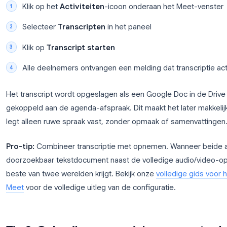
schakelen, niet erna.
Je Google Workspace-beheerder moet transcriptie
Apps > Google Workspace > Google Meet > Mee
organisatieniveau is ingeschakeld, kan elke host tra
vergaderingen.
Om een transcript te starten tijdens een gesprek:
Klik op het
Activiteiten
-icoon onderaan het 
Selecteer
Transcripten
in het paneel
Klik op
Transcript starten
Alle deelnemers ontvangen een melding dat tra