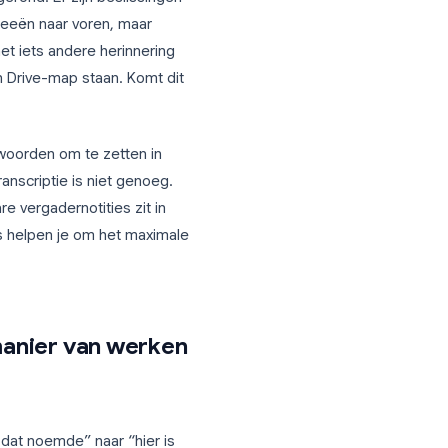
 minuten afgerond. Er zijn beslissingen
 briljante ideeën naar voren, maar
dereen een net iets andere herinnering
bekeken in een Drive-map staan. Komt dit
or gesproken woorden om te zetten in
akelen van transcriptie is niet genoeg.
 echt bruikbare vergadernotities zit in
. Deze acht tips helpen je om het maximale