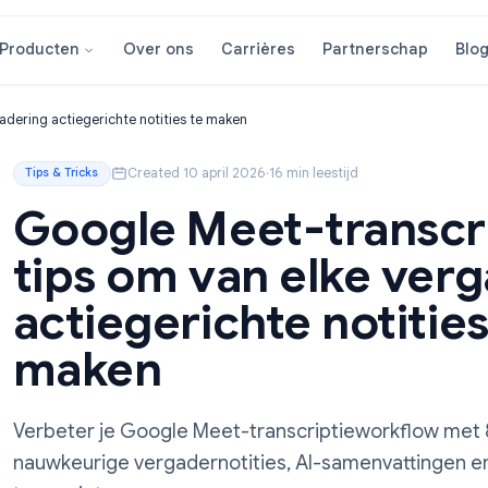
Over ons
Carrières
Partner
Producten
lke vergadering actiegerichte notities te maken
Created 10 april 2026
·
16 min leestijd
Tips & Tricks
Google Meet-tran
tips om van elke
actiegerichte not
maken
Verbeter je Google Meet-transcriptieworkf