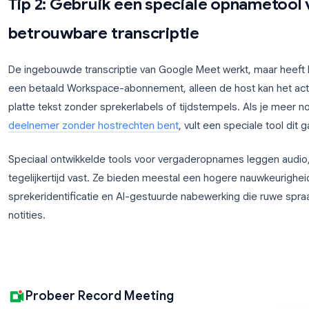
Het transcript wordt opgeslagen als een Google Doc
gekoppeld aan de agenda-afspraak. Dit maakt het la
legt alleen ruwe spraak vast, zonder opmaak of sa
Pro-tip:
Combineer transcriptie met opnemen. Wanne
doorzoekbaar tekstdocument naast de volledige a
beste van twee werelden krijgt. Bekijk onze
volledi
Meet
voor de volledige uitleg van de configuratie.
Tip 2: Gebruik een speciale op
betrouwbare transcriptie
De ingebouwde transcriptie van Google Meet werkt,
een betaald Workspace-abonnement, alleen de host 