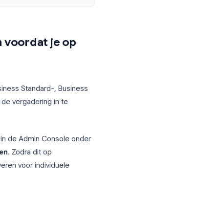
eer tijd?
5 min
n opname terugkijken
riptie in voordat je op
ctie voor Business Standard-, Business
 om deze
vóór
de vergadering in te