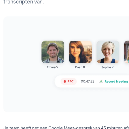
nauwkeurige vergadernotities, AI-samen
transcripten van.