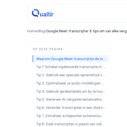
Home
/
Blog
/
Google Meet-transcriptie: 8 tips om van e
OP DEZE PAGINA
Waarom Google Meet-transcriptie de manier van werken van teams verandert
Tip 1: Schakel ingebouwde transcriptie in voordat je op opnemen drukt
Tip 2: Gebruik een speciale opnametool voor betrouwbare transcriptie
Tip 3: Optimaliseer je audio-instellingen voor nauwkeurige transcripten
Tip 4: Gebruik sprekerlabels om bij te houden wie wat zei
Tip 5: Genereer AI-vergadersamenvattingen van je transcripten
Tip 6: Verander transcripten in een doorzoekbaar vergaderarchief