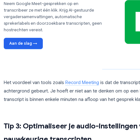
platte tekst zonder sprekerlabels of tijdstempels. A
deelnemer zonder hostrechten bent
, vult een speci
Speciaal ontwikkelde tools voor vergaderopnames l
tegelijkertijd vast. Ze bieden meestal een hogere 
sprekeridentificatie en AI-gestuurde nabewerking 
notities.
Probeer Record Meeting
Neem Google Meet-gesprekken op en
transcribeer ze met één klik. Krijg AI-gestuurde
vergadersamenvattingen, automatische
sprekerlabels en doorzoekbare transcripten, geen