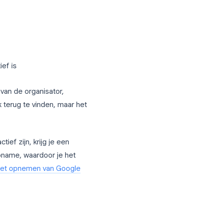
 inschakelen in de Admin Console onder
t-instellingen
. Zodra dit op
nscriptie activeren voor individuele
Meet-venster
nscriptie actief is