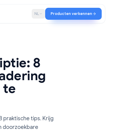
schap
Blog
NL
Producten verkennen
scriptie: 8
 vergadering
ities te
low met 8 praktische tips. Krijg