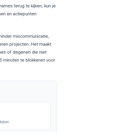
tie de manier van werken
ht dat iemand dat noemde” naar “hier is
 van hele opnames terug te kijken, kun je
 secties scannen en actiepunten
e rapporteren minder miscommunicatie,
ntwoording binnen projecten. Het maakt
illende tijdzones of degenen die niet
n plaats van 45 minuten te blokkeren voor