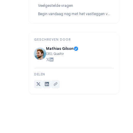
Tip 7: Extraheer actiepunten automatisch na elk gesprek
Tip 8: Deel transcripten in plaats van volledige opnames
Veelgestelde vragen
Begin vandaag nog met het vastleggen van elk woord
GESCHREVEN DOOR
Mathias Gilson
CEO, Qualtir
DELEN