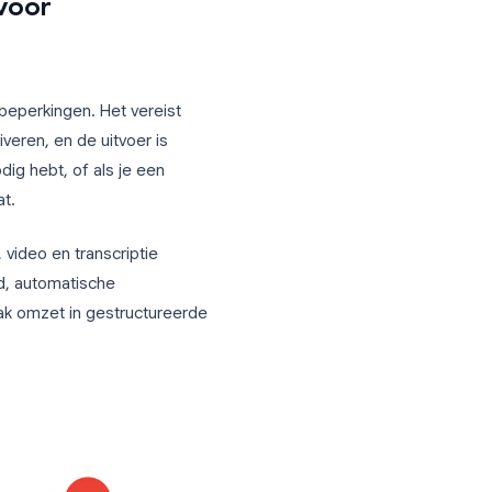
 in de Drive van de organisator,
ter makkelijk terug te vinden, maar het
menvattingen.
er beide actief zijn, krijg je een
udio/video-opname, waardoor je het
ge gids voor het opnemen van Google
nametool voor
 maar heeft beperkingen. Het vereist
kan het activeren, en de uitvoer is