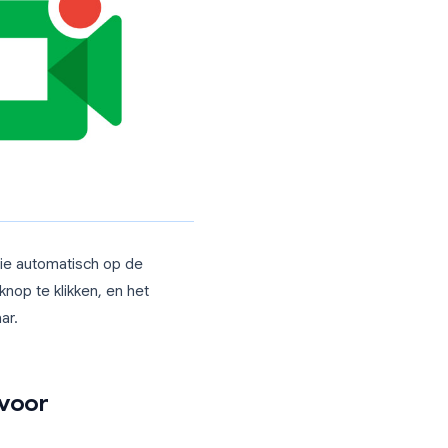
ls je meer nodig hebt, of als je een
ale tool dit gat.
eggen audio, video en transcriptie
nauwkeurigheid, automatische
die ruwe spraak omzet in gestructureerde