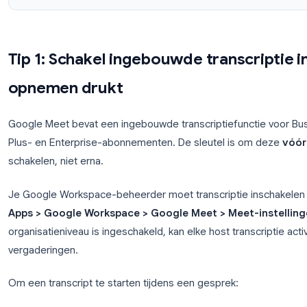
Transcript vs. Opname: Wat bespaart m
2 min
4
Een transcript scannen
Ee
Tip 1: Schakel ingebouwde transc
opnemen drukt
Google Meet bevat een ingebouwde transcriptiefun
Plus- en Enterprise-abonnementen. De sleutel is