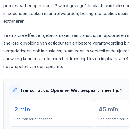
Waarom Google Meet-transcrip
van teams verandert
Vergadertranscriptie verschuift je team van “Ik dac
precies wat er op minuut 12 werd gezegd”. In plaats
in seconden zoeken naar trefwoorden, belangrijke
extraheren.
Teams die effectief gebruikmaken van transcripti
snellere opvolging van actiepunten en betere vera
vergaderingen ook inclusiever, teamleden in versch
aanwezig konden zijn, kunnen het transcript lezen i
het afspelen van een opname.