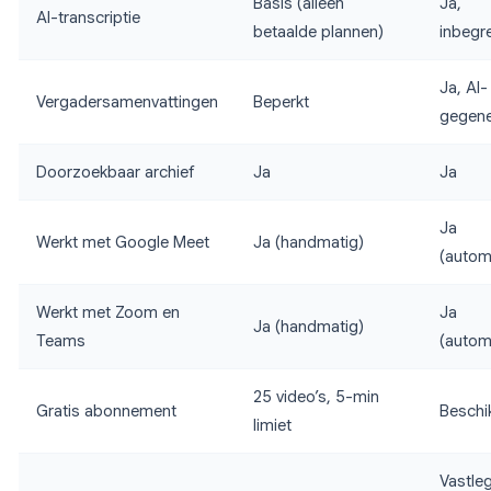
Basis (alleen
Ja,
AI-transcriptie
betaalde plannen)
inbegr
Ja, AI-
Vergadersamenvattingen
Beperkt
gegene
Doorzoekbaar archief
Ja
Ja
Ja
Werkt met Google Meet
Ja (handmatig)
(autom
Werkt met Zoom en
Ja
Ja (handmatig)
Teams
(autom
25 video’s, 5-min
Gratis abonnement
Beschi
limiet
Vastle