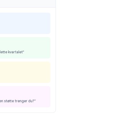
linger → Generelt
og merk av for
at kun personer med din bedriftsdomene
skategori
il seksjon
-knappen. En ryddig
Google
 seksjoner:
rt svar