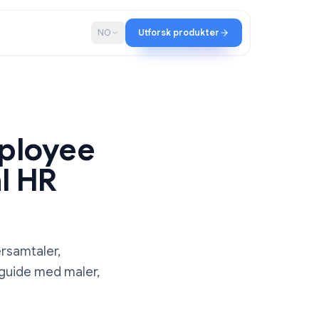
ap
Blogg
NO
Utforsk produkter
r Employee
ctical HR
medarbeidersamtaler,
r. Trinnvis guide med maler,