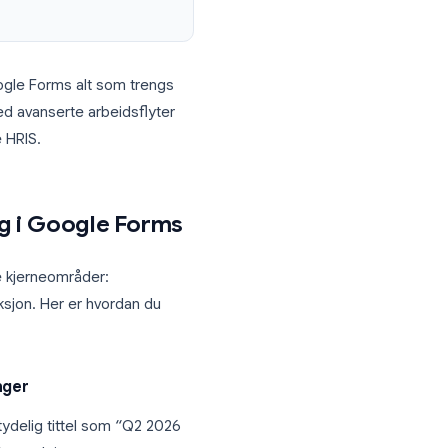
ålssett basert på rolle, team eller tidligere
 bedriftens e-postadresser, noe som
eldinger når oppriktighet betyr mer enn
håndterer Google Forms alt som trengs
irksomheter med avanserte arbeidsflyter
 deres primære HRIS.
valuering i Google Forms