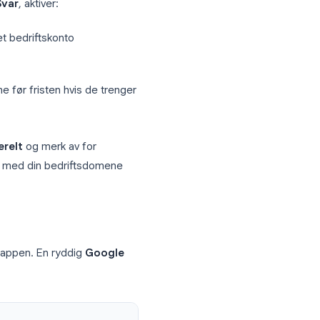
ma
dekker fire kjerneområder:
og egenrefleksjon. Her er hvordan du
de innstillinger
og gi det en tydelig tittel som “Q2 2026
tillinger → Svar
, aktiver:
 til en bekreftet bedriftskonto
re svarene sine før fristen hvis de trenger