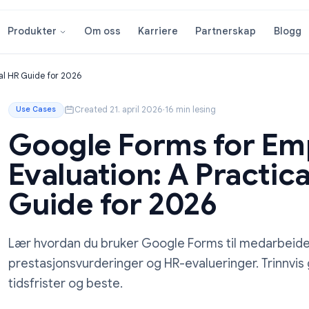
Om oss
Karriere
Partnersk
Produkter
 Practical HR Guide for 2026
Created 21. april 2026
·
16 min lesing
Use Cases
Google Forms fo
Evaluation: A Pra
Guide for 2026
Lær hvordan du bruker Google Forms til 
prestasjonsvurderinger og HR-evalueringe