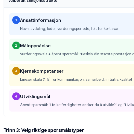
Hvis vurderingen kun er til intern bruk, gå til
Innstil
“Begrens til [din organisasjon]”
. Dette sikrer 
kan åpne lenken.
Trinn 2: Strukturer spørsmål etter evaluering
Organiser skjemaet i seksjoner ved å bruke
Legg t
Forms-mal for prestasjonsvurdering
bruker fire
Anbefalt seksjonsstruktur
Ansattinformasjon
1
Navn, avdeling, leder, vurderingsperiode, felt for ko