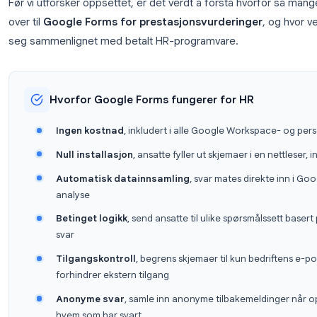
Hvorfor HR-team bruker Google
medarbeiderevalueringer
Før vi utforsker oppsettet, er det verdt å forstå h
over til
Google Forms for prestasjonsvurdering
seg sammenlignet med betalt HR-programvare.
Hvorfor Google Forms fungerer for H
Ingen kostnad
, inkludert i alle Google Wo
Null installasjon
, ansatte fyller ut skjemaer
Automatisk datainnsamling
, svar mates d