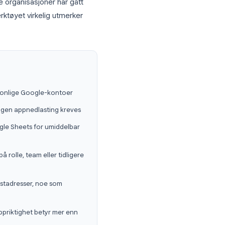
 Forms til
vorfor så mange organisasjoner har gått
er
, og hvor verktøyet virkelig utmerker
R
rkspace- og personlige Google-kontoer
 i en nettleser, ingen appnedlasting kreves
irekte inn i Google Sheets for umiddelbar