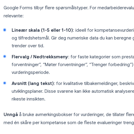
Måloppnåelse
2
Vurderingsskala + åpent spørsmål: "Beskriv din stør
Kjernekompetanser
3
Lineær skala (1, 5) for kommunikasjon, samarbeid, ini
Utviklingsmål
4
Åpent spørsmål: "Hvilke ferdigheter ønsker du å utv
Trinn 3: Velg riktige spørsmålstyper
Google Forms tilbyr flere spørsmålstyper. For med
relevante: