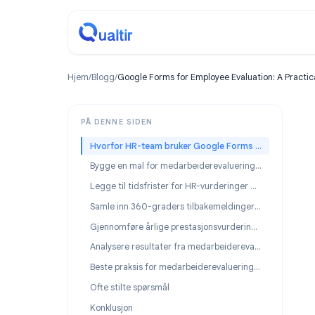
Hjem
/
Blogg
/
Google Forms for Employee Evaluation: A
PÅ DENNE SIDEN
Hvorfor HR-team bruker Google Forms til medarbeiderevalueringer
Bygge en mal for medarbeiderevaluering i Google Forms
Legge til tidsfrister for HR-vurderinger med Form Timer
Samle inn 360-graders tilbakemeldinger med Google Forms
Gjennomføre årlige prestasjonsvurderinger i stor skala
Analysere resultater fra medarbeiderevalueringer
Beste praksis for medarbeiderevalueringer i Google Forms