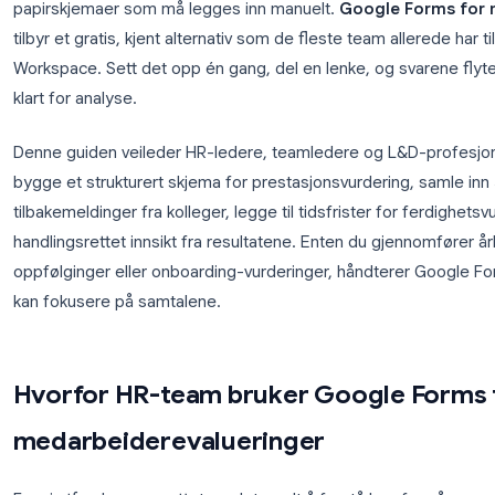
HR-team bruker enormt mye tid på å utforme, distr
medarbeiderevalueringer, ofte ved hjelp av tungvint
papirskjemaer som må legges inn manuelt.
Google
tilbyr et gratis, kjent alternativ som de fleste team a
Workspace. Sett det opp én gang, del en lenke, og s
klart for analyse.
Denne guiden veileder HR-ledere, teamledere og L&
bygge et strukturert skjema for prestasjonsvurder
tilbakemeldinger fra kolleger, legge til tidsfrister 
handlingsrettet innsikt fra resultatene. Enten du gj
oppfølginger eller onboarding-vurderinger, håndter
kan fokusere på samtalene.