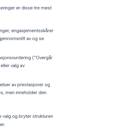
ste prestasjon dette kvartalet"
tiativ, kvalitet
ikle?" og "Hvilken støtte trenger du?"
arbeiderevalueringer er disse tre mest