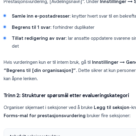
Et godt strukturert
medarbeiderevalueringsskje
måloppnåelse, kompetansevurdering, lederinnspill 
bygger hver seksjon i Google Forms.
Trinn 1: Opprett skjemaet og angi grunnleggen
Åpne Google Forms, opprett et nytt blankt skjema, 
Prestasjonsvurdering, [Avdelingsnavn]”. Under
Inns
Samle inn e-postadresser
: knytter hvert svar
Begrens til 1 svar
: forhindrer duplikater
Tillat redigering av svar
: lar ansatte oppdate
det