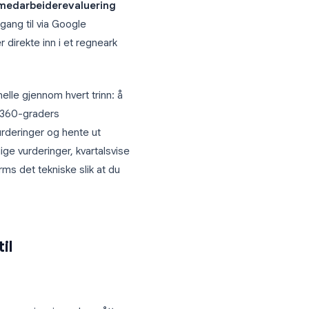
ibuere, samle inn og sammenstille
e regneark, dyre plattformer eller
 Forms for medarbeiderevaluering
llerede har tilgang til via Google
varene flyter direkte inn i et regneark
D-profesjonelle gjennom hvert trinn: å
ing, samle inn 360-graders
for ferdighetsvurderinger og hente ut
ennomfører årlige vurderinger, kvartalsvise
er Google Forms det tekniske slik at du