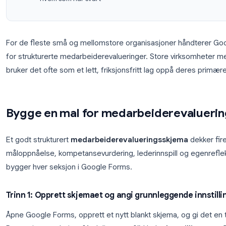
analyse
Betinget logikk
, send ansatte til ulike spørsm
svar
Tilgangskontroll
, begrens skjemaer til kun
forhindrer ekstern tilgang
Anonyme svar
, samle inn anonyme tilbakem
hvem som har svart
For de fleste små og mellomstore organisasjoner 
for strukturerte medarbeiderevalueringer. Store v
bruker det ofte som et lett, friksjonsfritt lag oppå
Bygge en mal for medarbeidere