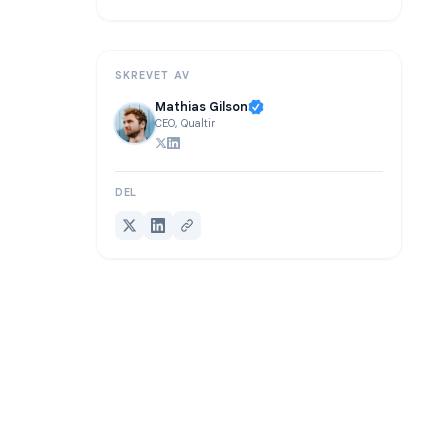
Ofte stilte spørsmål
Konklusjon
SKREVET AV
Mathias Gilson
CEO, Qualtir
DEL