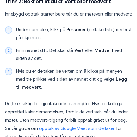
Trinn 2: Bekreft at du er vert eller medvert
Innebygd opptak starter bare når du er møtevert eller medvert:
Under samtalen, klikk på
Personer
(deltakerliste) nederst
på skjermen.
Finn navnet ditt. Det skal stå
Vert
eller
Medvert
ved
siden av det.
Hvis du er deltaker, be verten om å klikke på menyen
med tre prikker ved siden av navnet ditt og velge
Legg
til medvert
.
Dette er viktig for gjentakende teammøter. Hvis en kollega
opprettet kalenderhendelsen, forblir de vert selv når du leder
møtet. Uten medvert-tilgang forblir opptak grået ut for deg.
Se vår guide om
opptak av Google Meet som deltaker
for
alternativer når du ikke kan få vert-rettigheter.