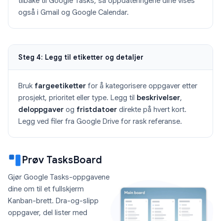
tilbake til Google Tasks, så oppdateringene dine vises
også i Gmail og Google Calendar.
Steg 4: Legg til etiketter og detaljer
Bruk
fargeetiketter
for å kategorisere oppgaver etter
prosjekt, prioritet eller type. Legg til
beskrivelser
,
deloppgaver
og
fristdatoer
direkte på hvert kort.
Legg ved filer fra Google Drive for rask referanse.
Prøv TasksBoard
Gjør Google Tasks-oppgavene
dine om til et fullskjerm
Kanban-brett. Dra-og-slipp
oppgaver, del lister med