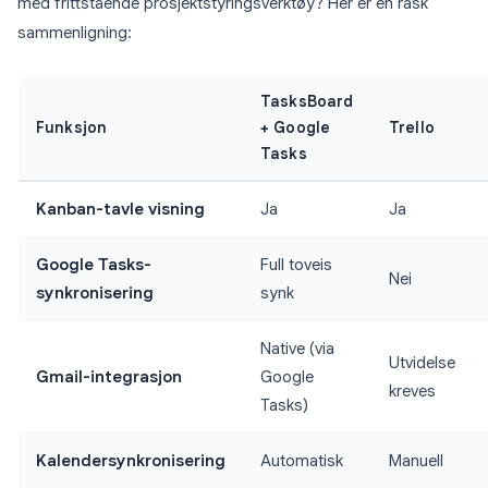
med frittstående prosjektstyringsverktøy? Her er en rask
sammenligning:
TasksBoard
Funksjon
+ Google
Trello
Tasks
Kanban-tavle visning
Ja
Ja
Google Tasks-
Full toveis
Nei
synkronisering
synk
Native (via
Utvidelse
Gmail-integrasjon
Google
kreves
Tasks)
Kalendersynkronisering
Automatisk
Manuell