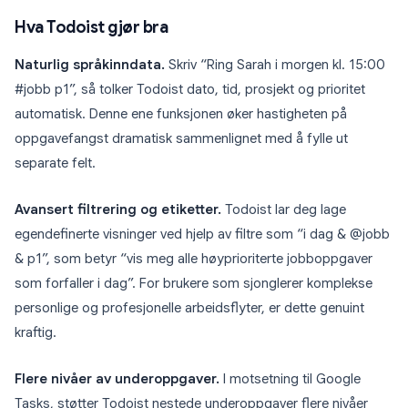
Hva Todoist gjør bra
Naturlig språkinndata.
Skriv “Ring Sarah i morgen kl. 15:00
#jobb p1”, så tolker Todoist dato, tid, prosjekt og prioritet
automatisk. Denne ene funksjonen øker hastigheten på
oppgavefangst dramatisk sammenlignet med å fylle ut
separate felt.
Avansert filtrering og etiketter.
Todoist lar deg lage
egendefinerte visninger ved hjelp av filtre som “i dag & @jobb
& p1”, som betyr “vis meg alle høyprioriterte jobboppgaver
som forfaller i dag”. For brukere som sjonglerer komplekse
personlige og profesjonelle arbeidsflyter, er dette genuint
kraftig.
Flere nivåer av underoppgaver.
I motsetning til Google
Tasks, støtter Todoist nestede underoppgaver flere nivåer