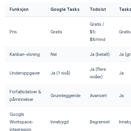
Funksjon
Google Tasks
Todoist
Task
Gratis /
Pris
Gratis
$5:
Gratis
$8/mnd
Kanban-visning
Nei
Ja (betalt)
Ja (gr
Ja (flere
Underoppgaver
Ja (1 nivå)
Ja
nivåer)
Forfallsdatoer &
Grunnleggende
Avansert
Ja
påminnelser
Google
Workspace-
Innebygd
Begrenset
Inneb
integrasjon