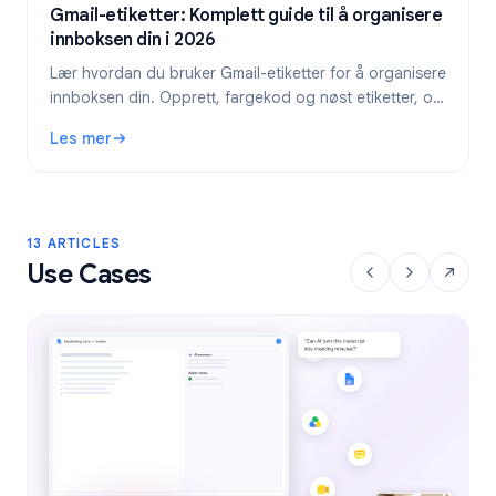
Gmail-etiketter: Komplett guide til å organisere
innboksen din i 2026
Lær hvordan du bruker Gmail-etiketter for å organisere
innboksen din. Opprett, fargekod og nøst etiketter, og
automatiser dem deretter med filtre for en ryddigere e-
Les mer
postflyt.
: Gmail-etiketter: Komplett guide til å organisere innbokse
13 ARTICLES
Use Cases