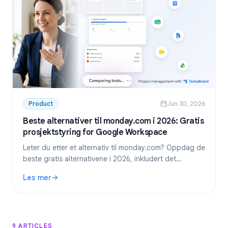
Product
Jun 30, 2026
Beste alternativer til monday.com i 2026: Gratis
prosjektstyring for Google Workspace
Leter du etter et alternativ til monday.com? Oppdag de
beste gratis alternativene i 2026, inkludert det
foretrukne valget for Google Workspace-team:
Les mer
TasksBoard.
: Beste alternativer til monday.com i 2026: Gratis prosje
9 ARTICLES