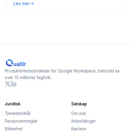
Les mer
2026.
: Er Google Forms anonyme? Hva spores og hvordan forblir
Produktivitetsutvidelser for Google Workspace, betrodd av
over 15 millioner fagfolk.
Juridisk
Selskap
Tjenestevilkår
Om oss
Personvernregler
Anbefalinger
Sikkerhet
Karriere