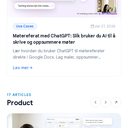
Use Cases
Jun 27, 2026
Møtereferat med ChatGPT: Slik bruker du AI til å
skrive og oppsummere møter
Lær hvordan du bruker ChatGPT til møtereferater
direkte i Google Docs. Lag maler, oppsummer
transkripsjoner og hent ut oppgaver med GPT
Les mer
Workspace.
: Møtereferat med ChatGPT: Slik bruker du AI til å skriv
17 ARTICLES
Product