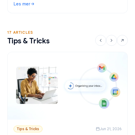
Les mer
sender personlige e-poster fra Google Sheets.
: Gratis verktøy for utsendelse av e-post i Gmail: Beste a
17 ARTICLES
Tips & Tricks
Tips & Tricks
Jun 21, 2026