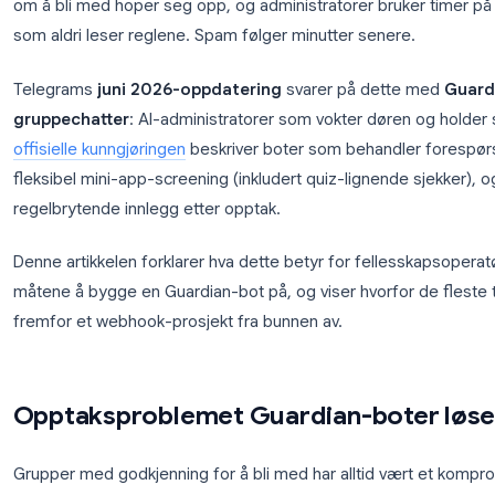
Private Telegram-grupper treffer en forutsigbar veg
om å bli med hoper seg opp, og administratorer b
som aldri leser reglene. Spam følger minutter sene
Telegrams
juni 2026-oppdatering
svarer på det
gruppechatter
: AI-administratorer som vokter dø
offisielle kunngjøringen
beskriver boter som behandl
fleksibel mini-app-screening (inkludert quiz-lignend
regelbrytende innlegg etter opptak.
Denne artikkelen forklarer hva dette betyr for fel
måtene å bygge en Guardian-bot på, og viser hvor
fremfor et webhook-prosjekt fra bunnen av.