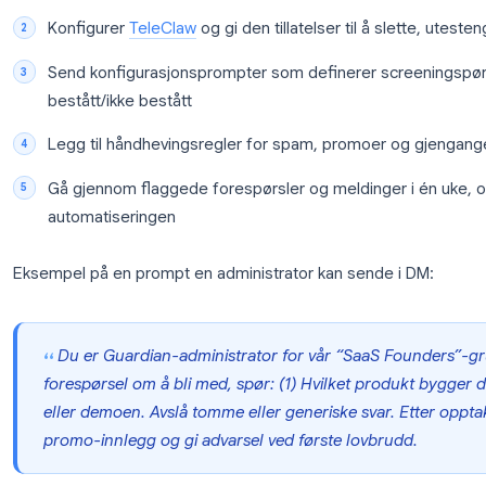
Metode 1: No-code Guardian med TeleClaw (r
TeleClaw
er Qualtirs Telegram-native AI-assistent
når den blir nevnt, holde seg rolig ellers, og følge 
For Guardian-brukstilfeller beskriver administratore
chatten
med vanlig språk. Ingen webhook-server, 
mini-app-frontend som må distribueres.
Typisk oppsett:
Konverter gruppen til
godkjenn nye medlem
Konfigurer
TeleClaw
og gi den tillatelser til å
Send konfigurasjonsprompter som definerer sc