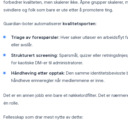
Opptaksproblemet Guardian-bo
Grupper med godkjenning for å bli med har alltid
forbedrer kvaliteten, men skalerer ikke. Åpne gruppe
svindlere og folk som bare er ute etter å promotere
Guardian-boter automatiserer
kvalitetsporten
:
Triage av forespørsler
: Hver søker utløser e
eller avslår.
Strukturert screening
: Spørsmål, quizer eller
for kaotiske DM-er til administratorer.
Håndheving etter opptak
: Den samme identi