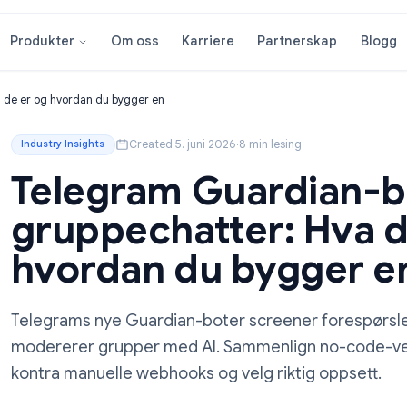
Om oss
Karriere
Partnersk
Produkter
ter: Hva de er og hvordan du bygger en
Created 5. juni 2026
·
8 min lesing
Industry Insights
Telegram Guardi
gruppechatter: H
hvordan du bygg
Telegrams nye Guardian-boter screener f
modererer grupper med AI. Sammenlign 