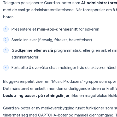
screening med bredere modererings-playbooks. 
en Telegram-gruppe
dekker assistentatferd; Guar
kommer inn
og
hva som forblir synlig
.
Hvordan Telegram Guardian-sc
(plattformnivå)
Telegram posisjonerer Guardian-boter som
AI-adm
med de vanlige administratortillatelsene. Når fore
boten:
Presentere et
mini-app-grensesnitt
for søke
Samle inn svar (flervalg, fritekst, bekreftelser)