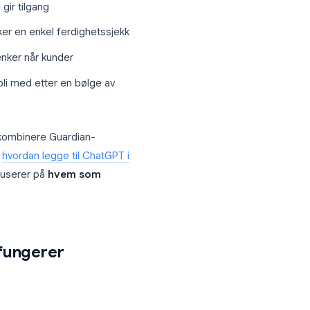
.
et er nærmere en dørvakt pluss vakthold i
ensjon før du gir tilgang
ading) som ønsker en enkel ferdighetssjekk
il at svindellenker når kunder
enning for å bli med etter en bølge av
 volum, bør du kombinere Guardian-