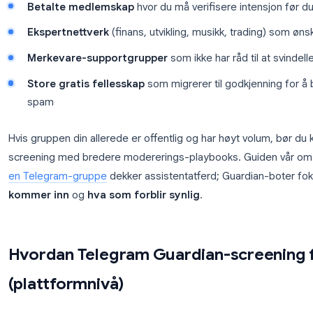
håndheve emneregler når medlemmene er inne
Det er en annen jobb enn bare et nøkkelordfilter. D
én rolle.
Fellesskap som drar mest nytte av dette:
Betalte medlemskap
hvor du må verifisere int
Ekspertnettverk
(finans, utvikling, musikk, tr
Merkevare-supportgrupper
som ikke har råd t
Store gratis fellesskap
som migrerer til godkj
spam
Hvis gruppen din allerede er offentlig og har høyt