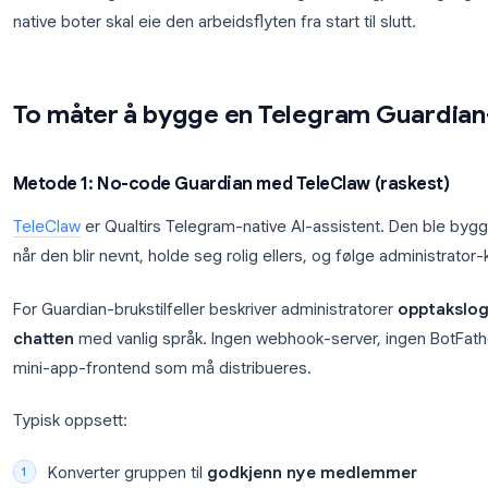
Godkjenne eller avslå
programmatisk, eller g
administratorer
Fortsette å overvåke chat-meldinger hvis du a
Bloggeksempelet viser en “Music Producers”-grup
Det mønsteret er enkelt, men den underliggende ide
beslutning basert på retningslinjer
, ikke en mag
Guardian-boter er ny merkevarebygging rundt funk
tilnærmet seg med CAPTCHA-boter og manuell gje
native boter skal eie den arbeidsflyten fra start til sl
To måter å bygge en Telegram 