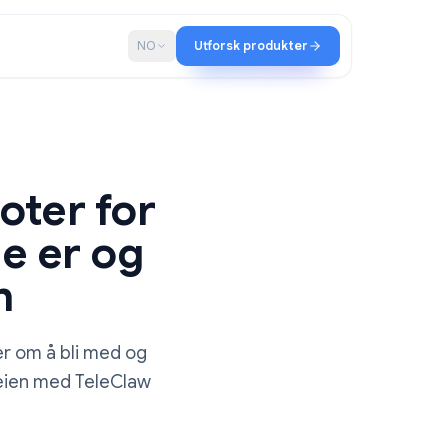
ap
Blogg
NO
Utforsk produkter
an-boter for
va de er og
er en
orespørsler om å bli med og
no-code-veien med TeleClaw