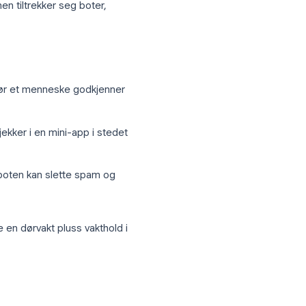
ter løser
 vært et kompromiss. Manuell gjennomgang
r skalerer, men tiltrekker seg boter,
 ting.
n arbeidsflyt før et menneske godkjenner
 retningslinjesjekker i en mini-app i stedet
tetsbevisste boten kan slette spam og