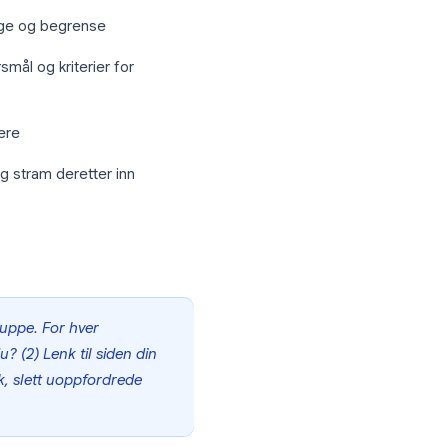
askest)
. Den ble bygget for gruppeadferd: svare
administrator-konfigurerte regler.
r
opptakslogikk
og
håndheving i
ingen BotFather-token-håndtering, ingen
mer
 slette, utestenge og begrense
reeningspørsmål og kriterier for