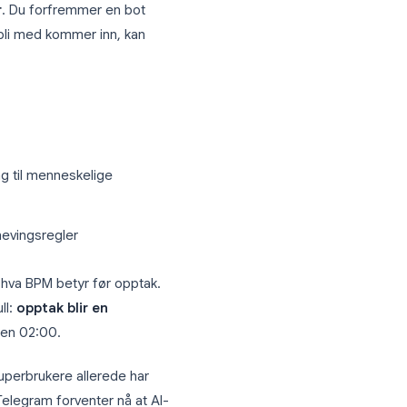
Guiden vår om
hvordan legge til ChatGPT i
dian-boter fokuserer på
hvem som
reening fungerer
inistratorer
. Du forfremmer en bot
spørsler om å bli med kommer inn, kan
ren