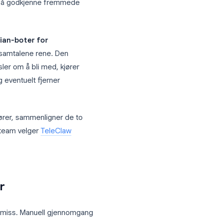
g. Invitasjonslenker lekker, forespørsler
ruker timer på å godkjenne fremmede
re.
te med
Guardian-boter for
ren og holder samtalene rene. Den
er forespørsler om å bli med, kjører
e sjekker), og eventuelt fjerner
lesskapsoperatører, sammenligner de to
for de fleste team velger
TeleClaw