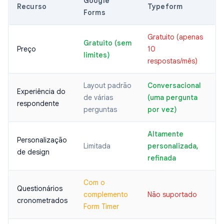
Google
Recurso
Typeform
Forms
Gratuito (apenas
Gratuito (sem
Preço
10
limites)
respostas/mês)
Layout padrão
Conversacional
Experiência do
de várias
(uma pergunta
respondente
perguntas
por vez)
Altamente
Personalização
Limitada
personalizada,
de design
refinada
Com o
Questionários
complemento
Não suportado
cronometrados
Form Timer