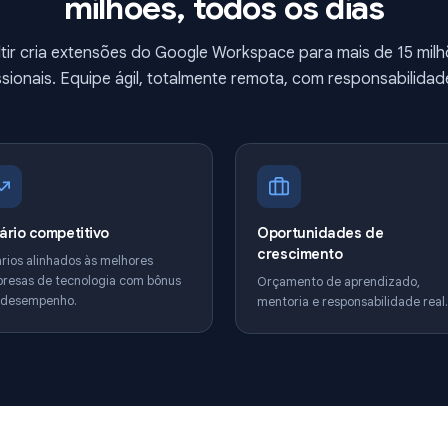
Construa ferramentas us
milhões, todos os di
A Qualtir cria extensões do Google Workspace para mai
profissionais. Equipe ágil, totalmente remota, com res
Salário competitivo
Oportunidade
crescimento
Salários alinhados às melhores
empresas de tecnologia com bônus
Orçamento de ap
por desempenho.
mentoria e respon