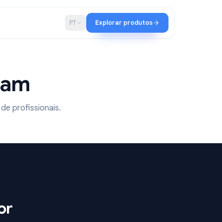
ia
Blog
PT
Explorar produtos
mportam
 15 milhões de profissionais.