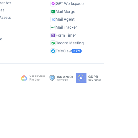
Empresa
Produtos
Sobre nós
TasksBoard
Depoimentos
GPT Workspace
Carreiras
Mail Merge
Brand Assets
Mail Agent
Blog
Mail Tracker
FAQ
Form Timer
Contato
Record Meeting
TeleClaw
NEW