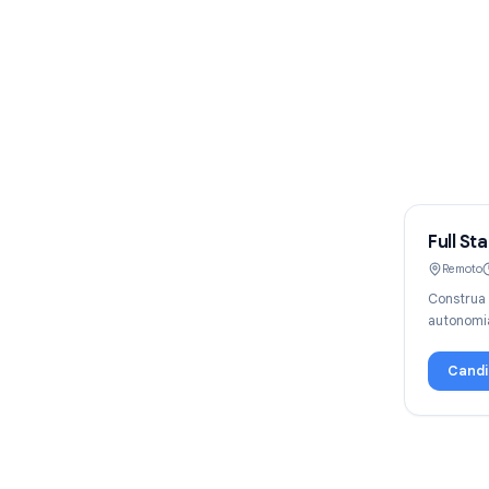
F
C
a