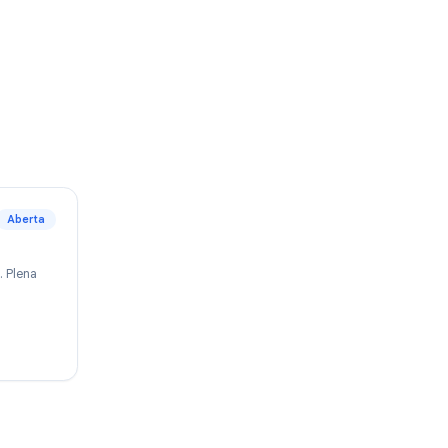
cionais.
Aberta
oogle Workspace. Plena