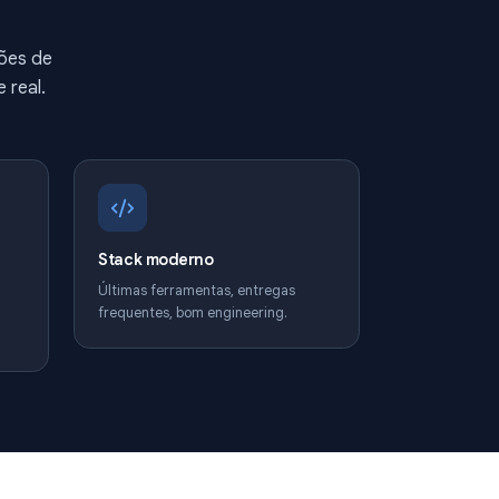
adas por
as
s de 15 milhões de
ponsabilidade real.
s de
Stack moderno
Últimas ferramentas, entregas
frequentes, bom engineering.
rendizado,
sabilidade real.